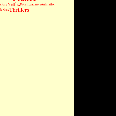
Netflix
Animation
antasy
Polar scandinave
Thrillers
de Gare