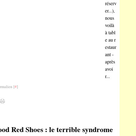
réserv
er...),
nous
voilà
à tabl
e au r
estaur
ant -
après
avoi
r...
rmalien [
#
]
ood Red Shoes : le terrible syndrome