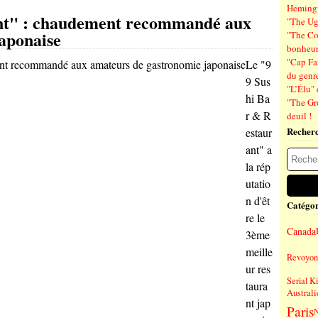
Hemin
nt" : chaudement recommandé aux
"The Ug
aponaise
"The Co
bonheu
"Cap Far
Le "9
du genre
9 Sus
"L’Élu" 
hi Ba
"The Gr
r & R
deuil !
Recher
estaur
ant" a
la rép
utatio
n d'êt
Catégor
re le
Canada
3ème
meille
Revoyons
ur res
Serial Ki
taura
Australi
nt jap
Paris
N