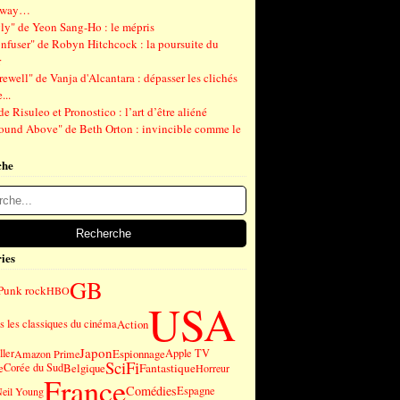
gway…
ly" de Yeon Sang-Ho : le mépris
nfuser" de Robyn Hitchcock : la poursuite du
r
ewell" de Vanja d'Alcantara : dépasser les clichés
...
de Risuleo et Pronostico : l’art d’être aliéné
ound Above" de Beth Orton : invincible comme le
che
ies
GB
Punk rock
HBO
USA
 les classiques du cinéma
Action
Japon
ller
Espionnage
Apple TV
Amazon Prime
SciFi
Fantastique
e
Corée du Sud
Belgique
Horreur
France
Comédies
Espagne
eil Young