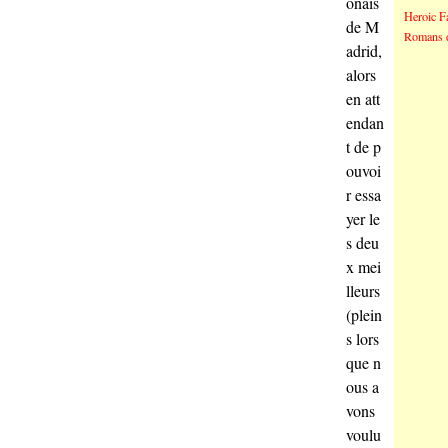
onais
Heroic F
de M
Romans 
adrid,
alors
en att
endan
t de p
ouvoi
r essa
yer le
s deu
x mei
lleurs
(plein
s lors
que n
ous a
vons
voulu