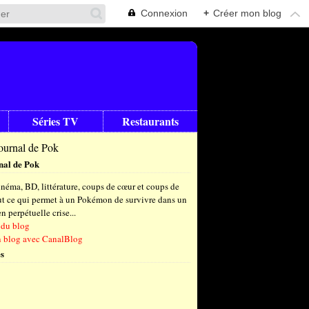
Connexion
+
Créer mon blog
Séries TV
Restaurants
nal de Pok
néma, BD, littérature, coups de cœur et coups de
out ce qui permet à un Pokémon de survivre dans un
 perpétuelle crise...
 du blog
n blog avec CanalBlog
s
t
(6)
let
embre
(24)
(23)