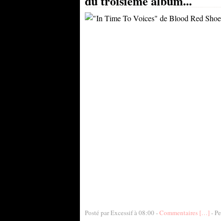
du troisième album...
Posté par Excessif à 08:00 -
Commentaires [
…
]
- Pe