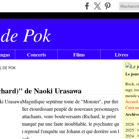
 de Pok
angas
Concerts
Films
Livres
L DE POK
Le jour
Rock, ci
chard)" de Naoki Urasawa
rage, t
monde en
Magnifique septième tome de "Monster", pur thri
Accueil
Créer u
ller étourdissant peuplé de nouveaux personnages
Archive
attachants, voire bouleversants (Richard, le privé
marqué par une faute inoubliable, le psychiatre qu
2026
2025
Aoû
i reprend l'enquête sur Johann et qui derrière son l
2024
Juil
Déc
ook...