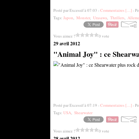
Posté par Excessif à 07:03 -
Commentaires [
…
]
- Pe
Tags:
Japon
,
Monster
,
Urasawa
,
Thrillers
,
Allem
Vous aimez ?
0 vote
29 avril 2012
"Animal Joy" : ce Shearwat
Posté par Excessif à 07:19 -
Commentaires [
…
]
- Pe
Tags:
USA
,
Shearwater
Vous aimez ?
0 vote
28 avril 2012