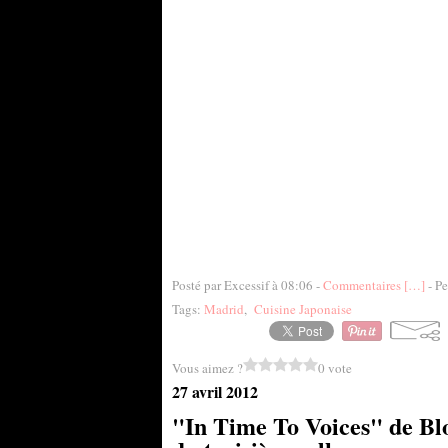
Posté par Excessif à 08:06 -
Commentaires [
…
]
- Pe
Tags:
Madrid
,
Cuisine Japonaise
Vous aimez ?
0 vote
27 avril 2012
"In Time To Voices" de Bl