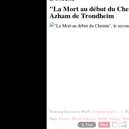
"La Mort au début du Che
Azham de Trondheim
Posté par Excessif à 08:05 -
Commentaires [
…
]
- Pe
Tags:
France
,
Heroic Fantasy
,
Ralph Azham
,
Tro