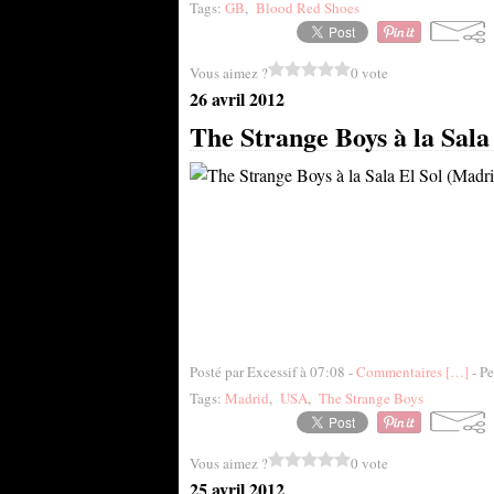
Tags:
GB
,
Blood Red Shoes
Vous aimez ?
0 vote
26 avril 2012
The Strange Boys à la Sala 
Posté par Excessif à 07:08 -
Commentaires [
…
]
- Pe
Tags:
Madrid
,
USA
,
The Strange Boys
Vous aimez ?
0 vote
25 avril 2012