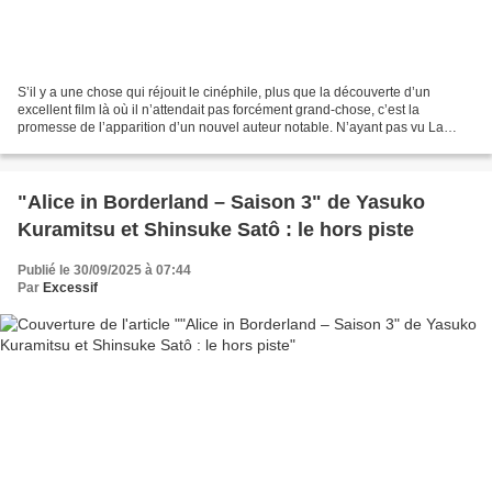
S’il y a une chose qui réjouit le cinéphile, plus que la découverte d’un
excellent film là où il n’attendait pas forcément grand-chose, c’est la
promesse de l’apparition d’un nouvel auteur notable. N’ayant pas vu La
Beauté du geste, le film précédent...
"Alice in Borderland – Saison 3" de Yasuko
Kuramitsu et Shinsuke Satô : le hors piste
Publié le 30/09/2025 à 07:44
Par
Excessif