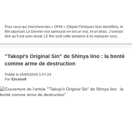
Pour ceux qui cherchent des « OFNI » (Objets Filmiques Non Identifiés), le
film japonais Le Dernier vrai samouraï en est un vrai, et un beau. J’oserais
dire qu’il est sans doute LE film sorti cette semaine à ne manquer sous
aucun prétexte, en tous cas...
"Takopi’s Original Sin" de Shinya Iino : la bonté
comme arme de destruction
Publié le 05/05/2026 à 07:24
Par
Excessif