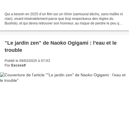
Qui a besoin en 2025 d’un film sur un rônin (samouraï déchu, sans maître ni
clan), vivant misérablement parce que trop respectueux des règles du
Bushido, et qui devra retrouver son honneur, au risque de perdre le peu qui
lui reste ? Certainement pas le...
"Le jardin zen" de Naoko Ogigami : l’eau et le
trouble
Publié le 08/02/2025 à 07:03
Par
Excessif