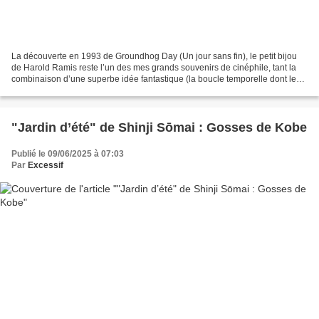
La découverte en 1993 de Groundhog Day (Un jour sans fin), le petit bijou
de Harold Ramis reste l’un des mes grands souvenirs de cinéphile, tant la
combinaison d’une superbe idée fantastique (la boucle temporelle dont le
personnage principal est prisonnier)...
"Jardin d’été" de Shinji Sōmai : Gosses de Kobe
Publié le 09/06/2025 à 07:03
Par
Excessif