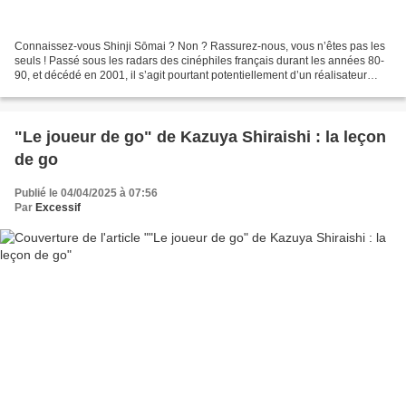
Connaissez-vous Shinji Sōmai ? Non ? Rassurez-nous, vous n’êtes pas les
seuls ! Passé sous les radars des cinéphiles français durant les années 80-
90, et décédé en 2001, il s’agit pourtant potentiellement d’un réalisateur
important, qu’il s’agirait de...
"Le joueur de go" de Kazuya Shiraishi : la leçon
de go
Publié le 04/04/2025 à 07:56
Par
Excessif