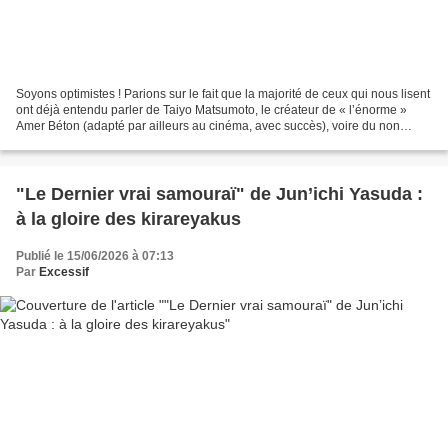
Soyons optimistes ! Parions sur le fait que la majorité de ceux qui nous lisent
ont déjà entendu parler de Taiyo Matsumoto, le créateur de « l’énorme »
Amer Béton (adapté par ailleurs au cinéma, avec succès), voire du non
moins « colossal » Ping-Pong....
"Le Dernier vrai samouraï" de Jun’ichi Yasuda :
à la gloire des kirareyakus
Publié le 15/06/2026 à 07:13
Par
Excessif