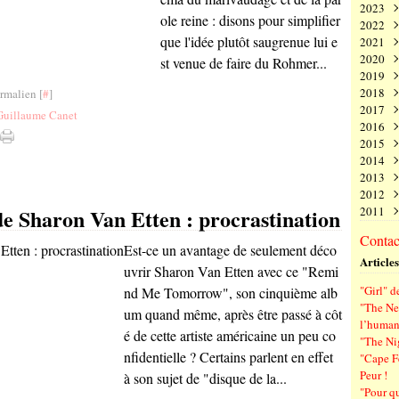
2023
Juin
Nov
Déc
ole reine : disons pour simplifier
2022
Mai
Oct
Nov
Déc
que l'idée plutôt saugrenue lui e
2021
Avri
Sep
Oct
Nov
Déc
2020
Mar
Aoû
Sep
Oct
Nov
Déc
st venue de faire du Rohmer...
2019
Févr
Juil
Aoû
Sep
Oct
Nov
Déc
2018
Janv
Juin
Juil
Aoû
Sep
Oct
Nov
Déc
rmalien [
#
]
2017
Mai
Juin
Juil
Aoû
Sep
Oct
Nov
Déc
Guillaume Canet
2016
Avri
Mai
Juin
Juil
Aoû
Sep
Oct
Nov
Déc
2015
Mar
Avri
Mai
Juin
Juil
Aoû
Sep
Oct
Nov
Déc
2014
Févr
Mar
Avri
Mai
Juin
Juil
Aoû
Sep
Oct
Nov
Déc
2013
Janv
Févr
Mar
Avri
Mai
Juin
Juil
Aoû
Sep
Oct
Nov
Déc
2012
Janv
Févr
Mar
Avri
Mai
Juin
Juil
Aoû
Sep
Oct
Nov
Déc
Sharon Van Etten : procrastination
2011
Janv
Févr
Mar
Avri
Mai
Juin
Juil
Aoû
Sep
Oct
Nov
Déc
Janv
Févr
Mar
Avri
Mai
Juin
Juil
Aoû
Sep
Oct
Nov
Déc
Contact
Janv
Févr
Mar
Avri
Mai
Juin
Juil
Aoû
Sep
Oct
Nov
Est-ce un avantage de seulement déco
Articles
Janv
Févr
Mar
Avri
Mai
Juin
Juil
Aoû
Sep
uvrir Sharon Van Etten avec ce "Remi
Janv
Févr
Mar
Avri
Mai
Juin
Juil
Aoû
"Girl" d
nd Me Tomorrow", son cinquième alb
Janv
Févr
Mar
Avri
Mai
Juin
Juil
"The Ne
um quand même, après être passé à côt
Janv
Févr
Mar
Avri
Mai
Juin
l’human
Janv
Févr
Mar
Avri
Mai
é de cette artiste américaine un peu co
"The Ni
Janv
Févr
Mar
Avri
nfidentielle ? Certains parlent en effet
"Cape F
Janv
Févr
Mar
Peur !
à son sujet de "disque de la...
Janv
Févr
"Pour q
Janv