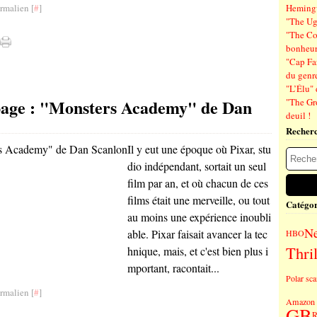
rmalien [
#
]
Hemin
"The Ug
"The Co
bonheu
"Cap Far
du genre
"L’Élu" 
apage : "Monsters Academy" de Dan
"The Gr
deuil !
Recher
Il y eut une époque où Pixar, stu
dio indépendant, sortait un seul
film par an, et où chacun de ces
films était une merveille, ou tout
Catégor
au moins une expérience inoubli
Ne
able. Pixar faisait avancer la tec
HBO
Thril
hnique, mais, et c'est bien plus i
mportant, racontait...
Polar sc
rmalien [
#
]
Amazon 
GB
R