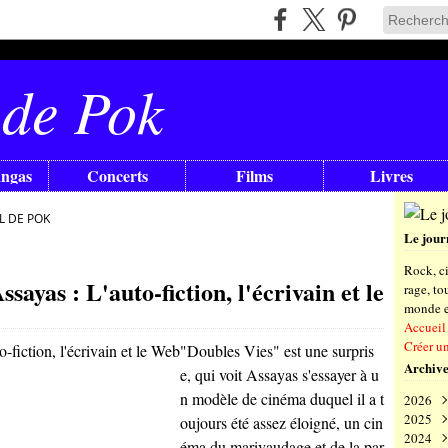
 de Pok
angas
Concerts
Films
Livres
L DE POK
Le jour
Rock, ci
ayas : L'auto-fiction, l'écrivain et le
rage, t
monde en
Accueil
Créer u
"Doubles Vies" est une surpris
Archive
e, qui voit Assayas s'essayer à u
n modèle de cinéma duquel il a t
2026
2025
Aoû
oujours été assez éloigné, un cin
2024
Juil
Déc
éma du marivaudage et de la par