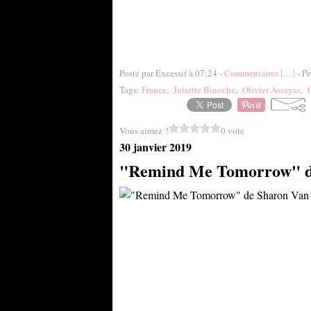
Posté par Excessif à 07:24 -
Commentaires [
…
]
- Pe
Tags:
France
,
Juliette Binoche
,
Olivier Assayas
,
Vous aimez ?
0 vote
30 janvier 2019
"Remind Me Tomorrow" de 