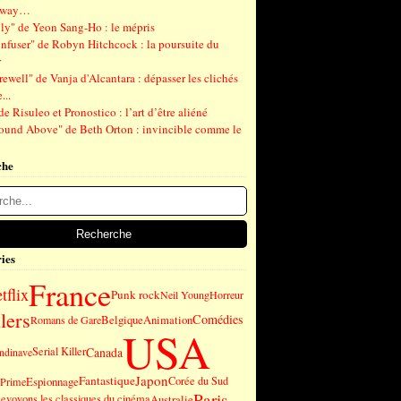
gway…
ly" de Yeon Sang-Ho : le mépris
nfuser" de Robyn Hitchcock : la poursuite du
r
ewell" de Vanja d'Alcantara : dépasser les clichés
...
de Risuleo et Pronostico : l’art d’être aliéné
ound Above" de Beth Orton : invincible comme le
che
ies
France
tflix
Punk rock
Neil Young
Horreur
lers
Comédies
Belgique
Animation
Romans de Gare
USA
Canada
Serial Killer
andinave
Japon
Fantastique
Espionnage
Corée du Sud
Prime
Paris
evoyons les classiques du cinéma
Australie