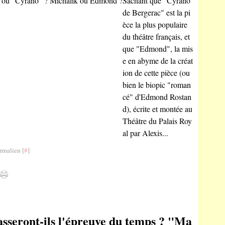
Sachant que "Cyrano
de Bergerac" est la pi
èce la plus populaire
du théâtre français, et
que "Edmond", la mis
e en abyme de la créat
ion de cette pièce (ou
bien le biopic "roman
cé" d'Edmond Rostan
d), écrite et montée au
Théâtre du Palais Roy
al par Alexis...
rmalien [
#
]
sseront-ils l'épreuve du temps ? "Ma