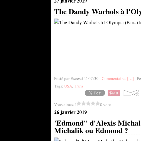
27 janvier 2019
The Dandy Warhols à l'Oly
Posté par Excessif à 07:30 -
Commentaires [
…
]
- Pe
Tags:
USA
,
Paris
Vous aimez ?
0 vote
26 janvier 2019
'Edmond" d'Alexis Michal
Michalik ou Edmond ?