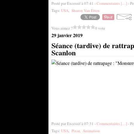
Posté par Excessif à 07:41 -
Commentaires [
…
]
- Pe
Tags:
USA
,
Sharon Van Etten
Vous aimez ?
0 vote
29 janvier 2019
Séance (tardive) de rattr
Scanlon
Posté par Excessif à 07:31 -
Commentaires [
…
]
- Pe
Tags:
USA
,
Pixar
,
Animation