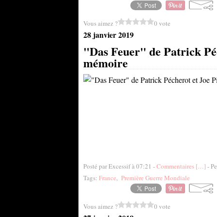
Vous aimez ?
0 vote
28 janvier 2019
"Das Feuer" de Patrick Péch
mémoire
Posté par Excessif à 07:21 -
Commentaires [
…
]
- Pe
Tags:
France
,
Première Guerre Mondiale
Vous aimez ?
0 vote