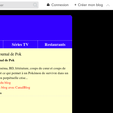
Connexion
+
Créer mon blog
Séries TV
Restaurants
nal de Pok
néma, BD, littérature, coups de cœur et coups de
out ce qui permet à un Pokémon de survivre dans un
 perpétuelle crise...
 du blog
n blog avec CanalBlog
s
t
(6)
let
embre
(24)
(23)