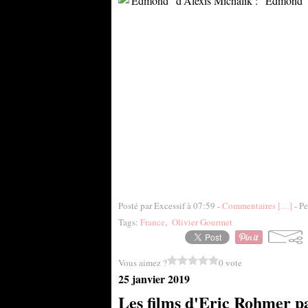
Posté par Excessif à 07:59 -
Commentaires [
…
]
- Pe
Tags:
France
,
Olivier Gourmet
Vous aimez ?
0 vote
25 janvier 2019
Les films d'Eric Rohmer pa