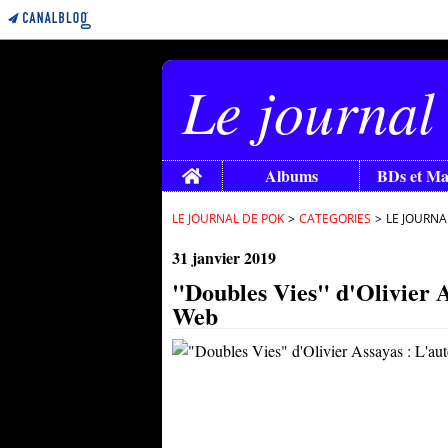
Le journal
Home
Albums
BDs et M
LE JOURNAL DE POK
>
CATEGORIES
>
LE JOURNA
31 janvier 2019
"Doubles Vies" d'Olivier Ass
Web