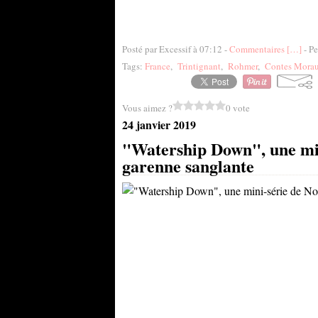
Posté par Excessif à 07:12 -
Commentaires [
…
]
- Pe
Tags:
France
,
Trintignant
,
Rohmer
,
Contes Mora
Vous aimez ?
0 vote
24 janvier 2019
"Watership Down", une mi
garenne sanglante