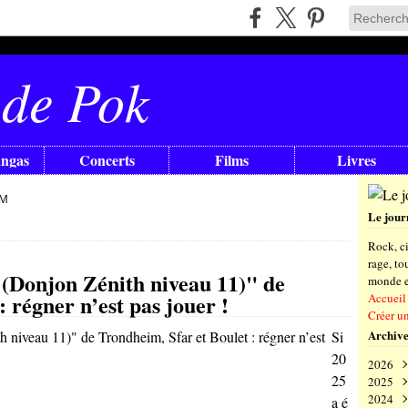
 de Pok
angas
Concerts
Films
Livres
IM
Le jour
Rock, ci
rage, t
(Donjon Zénith niveau 11)" de
monde en
 régner n’est pas jouer !
Accueil
Créer u
Archive
Si
20
2026
25
2025
Aoû
2024
Juil
Déc
a é