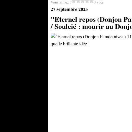
Vous aimez ?
0 vote
27 septembre 2025
"Eternel repos (Donjon Pa
/ Soulcié : mourir au Donjo