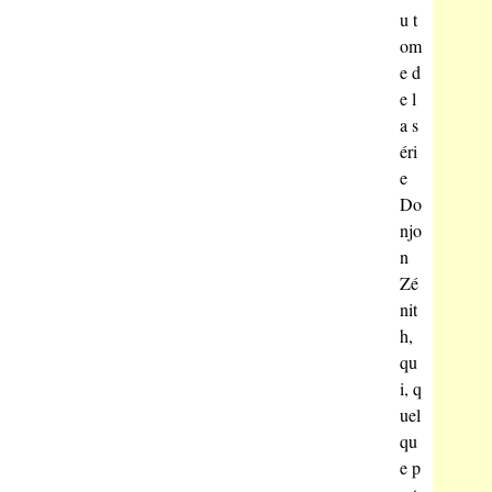
u t
om
e d
e l
a s
éri
e
Do
njo
n
Zé
nit
h,
qu
i, q
uel
qu
e p