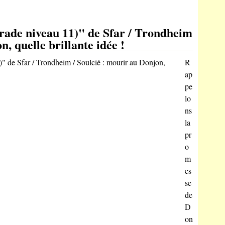
rade niveau 11)" de Sfar / Trondheim
n, quelle brillante idée !
R
ap
pe
lo
ns
la
pr
o
m
es
se
de
D
on