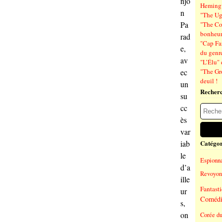
njo
Hemin
n
"The Ug
Pa
"The Co
bonheu
rad
"Cap Far
e,
du genre
av
"L’Élu" 
ec
"The Gr
deuil !
un
Recher
su
cc
ès
var
iab
Catégor
le
Espionn
d’a
Revoyons
ille
Fantast
ur
Comédi
s,
on
Corée d