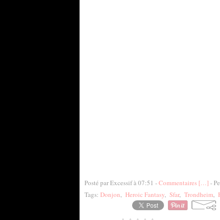
Posté par Excessif à 07:51 -
Commentaires [
…
]
- Pe
Tags:
Donjon
,
Heroic Fantasy
,
Sfar
,
Trondheim
,