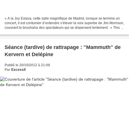
« A la Joy Eslava, cette salle magnifique de Madrid, lorsque se termine un
concert, il est contumier d’entendre s’élever la voix superbe de Jim Morrison,
couvrant le brouhaha des spectateurs qui se dispersent lentement : « This Is
The End / Beautiful...
Séance (tardive) de rattrapage : "Mammuth" de
Kervern et Delépine
Publié le 20/10/2012 à 21:08
Par
Excessif