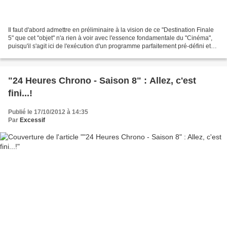
Il faut d'abord admettre en préliminaire à la vision de ce "Destination Finale
5" que cet "objet" n'a rien à voir avec l'essence fondamentale du "Cinéma",
puisqu'il s'agit ici de l'exécution d'un programme parfaitement pré-défini et
connu de tous : exit...
"24 Heures Chrono - Saison 8" : Allez, c'est
fini...!
Publié le 17/10/2012 à 14:35
Par
Excessif