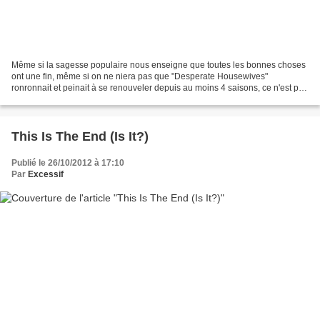
Même si la sagesse populaire nous enseigne que toutes les bonnes choses
ont une fin, même si on ne niera pas que "Desperate Housewives"
ronronnait et peinait à se renouveler depuis au moins 4 saisons, ce n'est pas
sans tristesse que nous allons quitter...
This Is The End (Is It?)
Publié le 26/10/2012 à 17:10
Par
Excessif