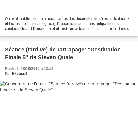
On avait oublié - honte à nous - après des décennies de rôles caricaturaux
et faciles, de films sans grâce, d'apparitions publiques antipathiques,
combien Gérard Depardieu était - est - un acteur sublime, lui qui fut dans sa
jeunesse l'égal des plus grands....
Séance (tardive) de rattrapage: "Destination
Finale 5" de Steven Quale
Publié le 18/10/2012 à 13:53
Par
Excessif