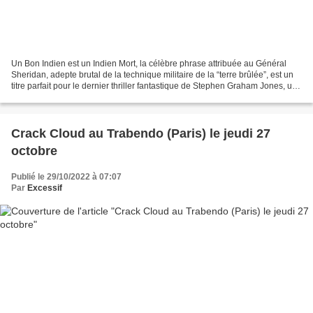
Un Bon Indien est un Indien Mort, la célèbre phrase attribuée au Général
Sheridan, adepte brutal de la technique militaire de la “terre brûlée”, est un
titre parfait pour le dernier thriller fantastique de Stephen Graham Jones, un
livre qui a été célébré...
Crack Cloud au Trabendo (Paris) le jeudi 27
octobre
Publié le 29/10/2022 à 07:07
Par
Excessif