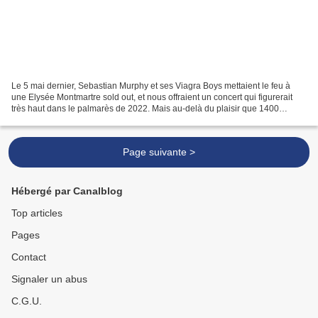
Le 5 mai dernier, Sebastian Murphy et ses Viagra Boys mettaient le feu à
une Elysée Montmartre sold out, et nous offraient un concert qui figurerait
très haut dans le palmarès de 2022. Mais au-delà du plaisir que 1400
personnes ont pris en dansant et...
Page suivante >
Hébergé par Canalblog
Top articles
Pages
Contact
Signaler un abus
C.G.U.