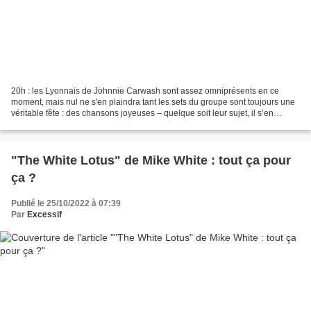
20h : les Lyonnais de Johnnie Carwash sont assez omniprésents en ce
moment, mais nul ne s'en plaindra tant les sets du groupe sont toujours une
véritable fête : des chansons joyeuses – quelque soit leur sujet, il s’en
dégage une formidable énergie positive...
"The White Lotus" de Mike White : tout ça pour
ça ?
Publié le 25/10/2022 à 07:39
Par
Excessif