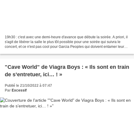
19h30 : c'est avec une demi-heure d'avance que débute la soirée. A priori, il
s'agit de libérer la salle le plus tôt possible pour une soirée qui suivra le
concert, et ce n'est pas cool pour Garcia Peoples qui doivent entamer leur
set devant un maigre...
"Cave World" de Viagra Boys : « Ils sont en train
de s’entretuer, ici… ! »
Publié le 21/10/2022 à 07:47
Par
Excessif