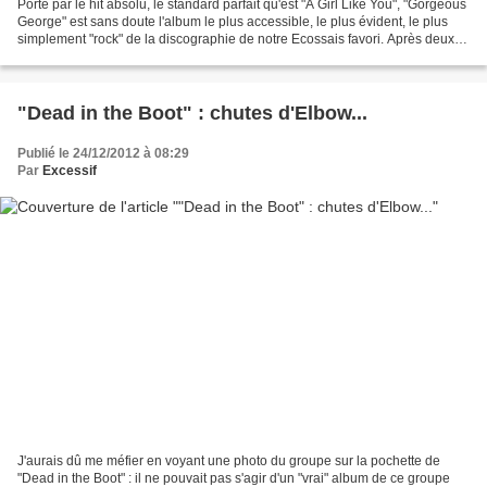
Porté par le hit absolu, le standard parfait qu'est "A Girl Like You", "Gorgeous
George" est sans doute l'album le plus accessible, le plus évident, le plus
simplement "rock" de la discographie de notre Ecossais favori. Après deux
albums largement intimistes,...
"Dead in the Boot" : chutes d'Elbow...
Publié le 24/12/2012 à 08:29
Par
Excessif
J'aurais dû me méfier en voyant une photo du groupe sur la pochette de
"Dead in the Boot" : il ne pouvait pas s'agir d'un "vrai" album de ce groupe