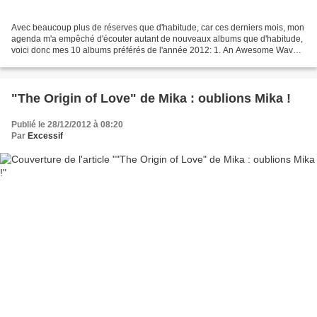
Avec beaucoup plus de réserves que d'habitude, car ces derniers mois, mon
agenda m'a empêché d'écouter autant de nouveaux albums que d'habitude,
voici donc mes 10 albums préférés de l'année 2012: 1. An Awesome Wave
(alt-j) (photo) 2. Torches (Foster The...
"The Origin of Love" de Mika : oublions Mika !
Publié le 28/12/2012 à 08:20
Par
Excessif