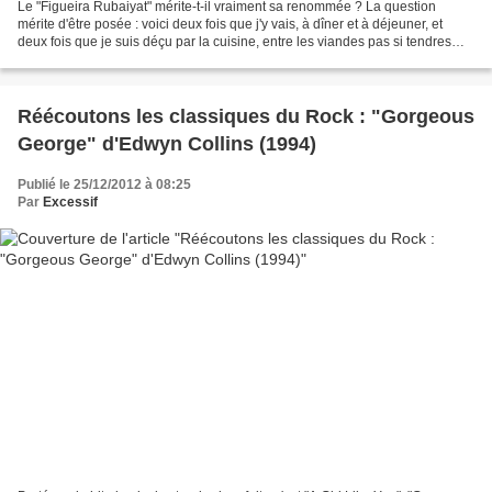
Le "Figueira Rubaiyat" mérite-t-il vraiment sa renommée ? La question
mérite d'être posée : voici deux fois que j'y vais, à dîner et à déjeuner, et
deux fois que je suis déçu par la cuisine, entre les viandes pas si tendres
que ça (un comble, vu que la...
Réécoutons les classiques du Rock : "Gorgeous
George" d'Edwyn Collins (1994)
Publié le 25/12/2012 à 08:25
Par
Excessif