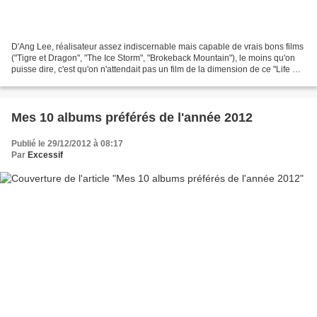
D'Ang Lee, réalisateur assez indiscernable mais capable de vrais bons films
("Tigre et Dragon", "The Ice Storm", "Brokeback Mountain"), le moins qu'on
puisse dire, c'est qu'on n'attendait pas un film de la dimension de ce "Life Of
Pi" (bien meilleur titre...
Mes 10 albums préférés de l'année 2012
Publié le 29/12/2012 à 08:17
Par
Excessif