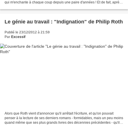
qui m'enchante à chaque coup depuis une paire d'années ! Et de fait, après
une première écoute consternée,...
Le génie au travail : "Indignation" de Philip Roth
Publié le 23/12/2012 à 21:59
Par
Excessif
Alors que Roth vient d'annoncer qu'il arrêtait l'écriture, et qu'on pouvait
penser à la lecture de ses derniers romans - formidables, mais un peu moins
quand même que ses plus grands livres des décennies précédentes - qu'il
tournait en effet en rond autour...