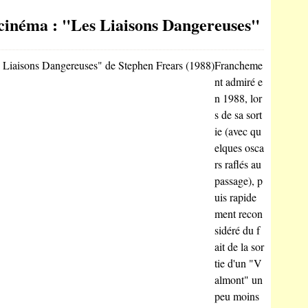
 cinéma : "Les Liaisons Dangereuses"
Francheme
nt admiré e
n 1988, lor
s de sa sort
ie (avec qu
elques osca
rs raflés au
passage), p
uis rapide
ment recon
sidéré du f
ait de la sor
tie d'un "V
almont" un
peu moins