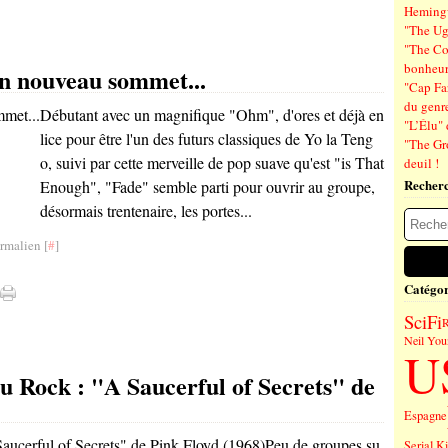
Hemin
"The Ug
"The Co
bonheu
n nouveau sommet...
"Cap Far
du genre
Débutant avec un magnifique "Ohm", d'ores et déjà en
"L’Élu" 
lice pour être l'un des futurs classiques de Yo la Teng
"The Gr
o, suivi par cette merveille de pop suave qu'est "is That
deuil !
Recher
Enough", "Fade" semble parti pour ouvrir au groupe,
désormais trentenaire, les portes...
rmalien [
#
]
Catégor
SciFi
R
Neil You
U
du Rock : "A Saucerful of Secrets" de
Espagne
Peu de groupes su
Serial Ki