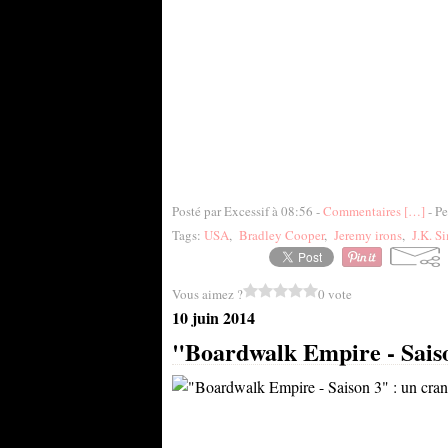
Posté par Excessif à 08:56 -
Commentaires [
…
]
- Pe
Tags:
USA
,
Bradley Cooper
,
Jeremy irons
,
J.K. 
Vous aimez ?
0 vote
10 juin 2014
"Boardwalk Empire - Saison