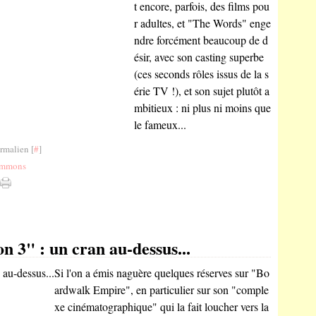
t encore, parfois, des films pou
r adultes, et "The Words" enge
ndre forcément beaucoup de d
ésir, avec son casting superbe
(ces seconds rôles issus de la s
érie TV !), et son sujet plutôt a
mbitieux : ni plus ni moins que
le fameux...
rmalien [
#
]
Simmons
 3" : un cran au-dessus...
Si l'on a émis naguère quelques réserves sur "Bo
ardwalk Empire", en particulier sur son "comple
xe cinématographique" qui la fait loucher vers la