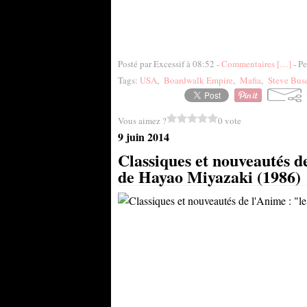
Posté par Excessif à 08:52 -
Commentaires [
…
]
- Pe
Tags:
USA
,
Boardwalk Empire
,
Mafia
,
Steve Bus
Vous aimez ?
0 vote
9 juin 2014
Classiques et nouveautés d
de Hayao Miyazaki (1986)