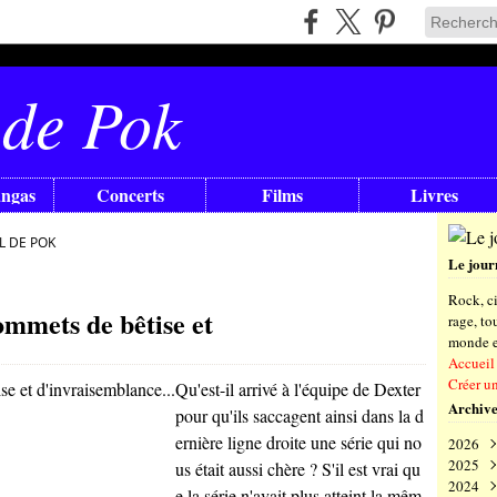
 de Pok
angas
Concerts
Films
Livres
L DE POK
Le jour
Rock, ci
ommets de bêtise et
rage, t
monde en
Accueil
Créer u
Qu'est-il arrivé à l'équipe de Dexter
Archive
pour qu'ils saccagent ainsi dans la d
ernière ligne droite une série qui no
2026
2025
Aoû
us était aussi chère ? S'il est vrai qu
2024
Juil
Déc
e la série n'avait plus atteint la mêm