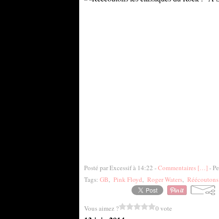
Posté par Excessif à 14:22 -
Commentaires [
…
]
- Pe
Tags:
GB
,
Pink Floyd
,
Roger Waters
,
Réécoutons 
Vous aimez ?
0 vote