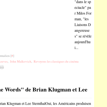
"dans le sp
ectacle" pa
r Milos For
man, "les
Liaisons D
angereuse
s" se révèle
aujourd'hu
i...
rmalien [
#
]
eeves
,
John Malkovich
,
Revoyons les classiques du cinéma
The Words" de Brian Klugman et Lee
Oui, les Américains produisen