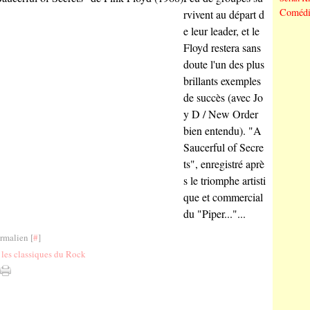
Comédi
rvivent au départ d
e leur leader, et le
Floyd restera sans
doute l'un des plus
brillants exemples
de succès (avec Jo
y D / New Order
bien entendu). "A
Saucerful of Secre
ts", enregistré aprè
s le triomphe artisti
que et commercial
du "Piper..."...
rmalien [
#
]
les classiques du Rock