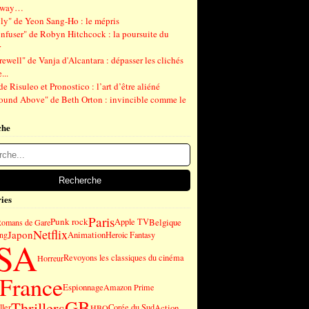
gway…
ly" de Yeon Sang-Ho : le mépris
nfuser" de Robyn Hitchcock : la poursuite du
r
ewell" de Vanja d'Alcantara : dépasser les clichés
...
de Risuleo et Pronostico : l’art d’être aliéné
ound Above" de Beth Orton : invincible comme le
che
ies
Paris
Punk rock
Apple TV
Belgique
omans de Gare
Netflix
Japon
Animation
ng
Heroic Fantasy
SA
Revoyons les classiques du cinéma
Horreur
France
Espionnage
Amazon Prime
GB
Thrillers
ller
Corée du Sud
Action
HBO