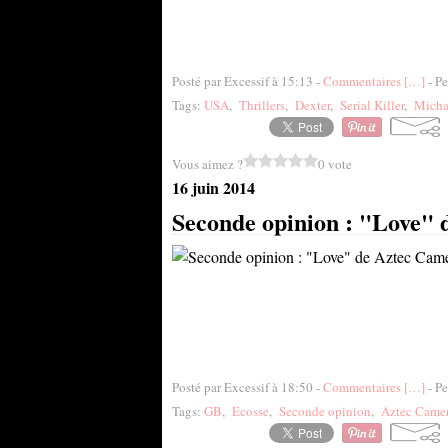
Posté par Excessif à 15:13 -
Commentaires [
…
]
- Pe
Tags:
USA
,
Thrillers
,
Dexter
,
Serial Killer
,
Micha
Vous aimez ?
0 vote
16 juin 2014
Seconde opinion : "Love" 
Posté par Excessif à 18:50 -
Commentaires [
…
]
- Pe
Tags:
GB
,
Ecosse
,
Seconde opinion
,
Aztec Came