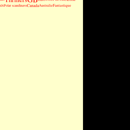
es
Canada
Fantastique
Australie
Polar scandinave