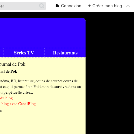
Connexion
+
Créer mon blog
Séries TV
Restaurants
nal de Pok
néma, BD, littérature, coups de cœur et coups de
out ce qui permet à un Pokémon de survivre dans un
 perpétuelle crise...
 du blog
n blog avec CanalBlog
s
t
(6)
let
embre
(25)
(23)