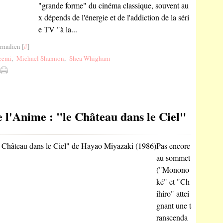
"grande forme" du cinéma classique, souvent au
x dépends de l'énergie et de l'addiction de la séri
e TV "à la...
rmalien [
#
]
cemi
,
Michael Shannon
,
Shea Whigham
e l'Anime : "le Château dans le Ciel"
Pas encore
au sommet
("Monono
ké" et "Ch
ihiro" attei
gnant une t
ranscenda