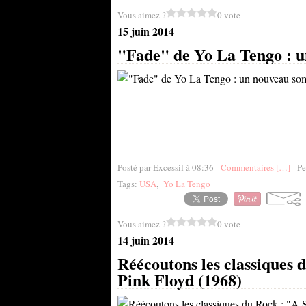
Vous aimez ?
0 vote
15 juin 2014
"Fade" de Yo La Tengo : u
Posté par Excessif à 08:36 -
Commentaires [
…
]
- Pe
Tags:
USA
,
Yo La Tengo
Vous aimez ?
0 vote
14 juin 2014
Réécoutons les classiques 
Pink Floyd (1968)