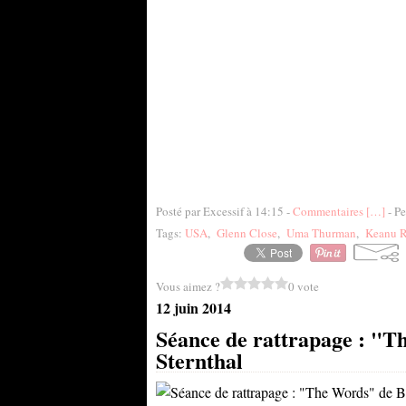
Posté par Excessif à 14:15 -
Commentaires [
…
]
- Pe
Tags:
USA
,
Glenn Close
,
Uma Thurman
,
Keanu R
Vous aimez ?
0 vote
12 juin 2014
Séance de rattrapage : "
Sternthal