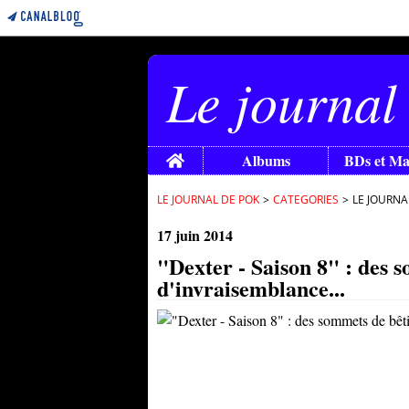
Le journal
Home
Albums
BDs et M
LE JOURNAL DE POK
>
CATEGORIES
>
LE JOURNA
17 juin 2014
"Dexter - Saison 8" : des s
d'invraisemblance...