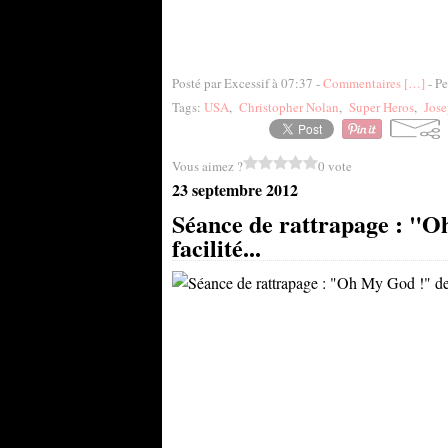
Posté par Excessif à 07:37 -
Commentaires [
…
]
- Pe
Tags:
USA
,
Christopher Nolan
,
Super Heros
,
Jose
Vous aimez ?
0 vote
23 septembre 2012
Séance de rattrapage : "O
facilité...