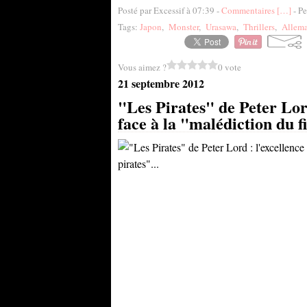
Posté par Excessif à 07:39 -
Commentaires [
…
]
- Pe
Tags:
Japon
,
Monster
,
Urasawa
,
Thrillers
,
Allem
Vous aimez ?
0 vote
21 septembre 2012
"Les Pirates" de Peter Lor
face à la "malédiction du fi