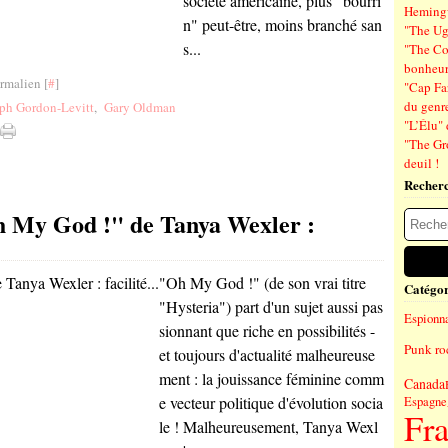
société américaine, plus "bourri
Hemin
n" peut-être, moins branché san
"The Ug
s...
"The Co
bonheu
rmalien [
#
]
"Cap Far
du genre
ph Gordon-Levitt
,
Gary Oldman
"L’Élu" 
"The Gr
deuil !
Recher
h My God !" de Tanya Wexler :
"Oh My God !" (de son vrai titre
Catégor
"Hysteria") part d'un sujet aussi pas
Espionn
sionnant que riche en possibilités -
Punk ro
et toujours d'actualité malheureuse
ment : la jouissance féminine comm
Canada
e vecteur politique d'évolution socia
Espagne
Fr
le ! Malheureusement, Tanya Wexl