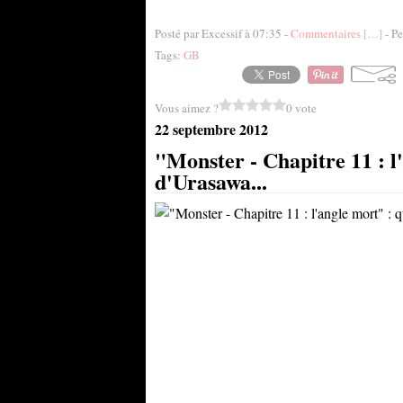
Posté par Excessif à 07:35 -
Commentaires [
…
]
- Pe
Tags:
GB
Vous aimez ?
0 vote
22 septembre 2012
"Monster - Chapitre 11 : l'
d'Urasawa...