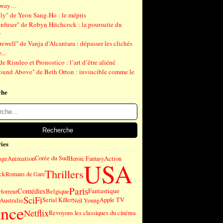
gway…
ly" de Yeon Sang-Ho : le mépris
nfuser" de Robyn Hitchcock : la poursuite du
r
ewell" de Vanja d'Alcantara : dépasser les clichés
...
de Risuleo et Pronostico : l’art d’être aliéné
ound Above" de Beth Orton : invincible comme le
che
ies
age
Animation
Corée du Sud
Action
Heroic Fantasy
USA
Thrillers
ck
Romans de Gare
Paris
Comédies
Fantastique
Belgique
Horreur
SciFi
Australie
Serial Killer
Apple TV
Neil Young
ance
Netflix
Revoyons les classiques du cinéma