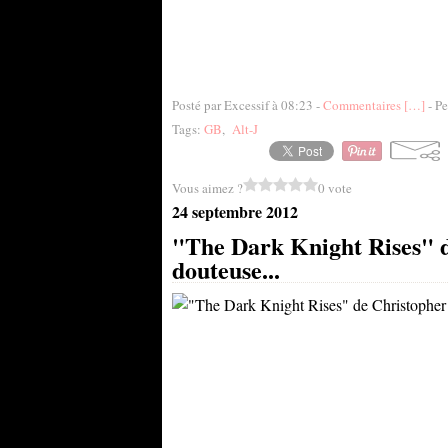
Posté par Excessif à 08:23 -
Commentaires [
…
]
- Pe
Tags:
GB
,
Alt-J
Vous aimez ?
0 vote
24 septembre 2012
"The Dark Knight Rises" d
douteuse...