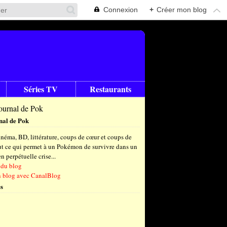
Connexion
+
Créer mon blog
Séries TV
Restaurants
nal de Pok
néma, BD, littérature, coups de cœur et coups de
out ce qui permet à un Pokémon de survivre dans un
 perpétuelle crise...
 du blog
n blog avec CanalBlog
s
t
(6)
let
embre
(24)
(23)