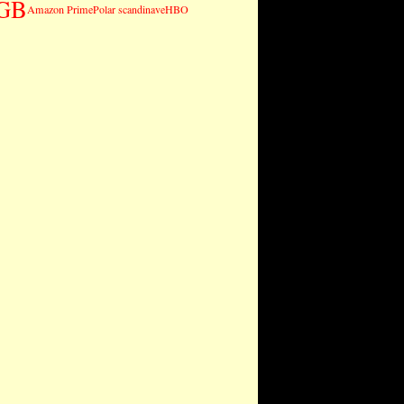
GB
Amazon Prime
Polar scandinave
HBO