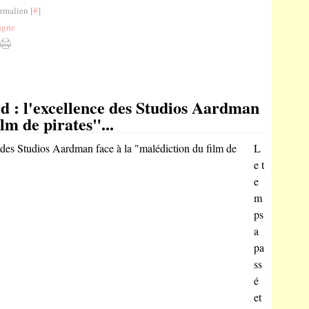
rmalien [
#
]
agne
d : l'excellence des Studios Aardman
lm de pirates"...
L
e t
e
m
ps
a
pa
ss
é
et