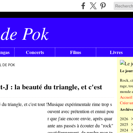
 de Pok
angas
Concerts
Films
Livres
L DE POK
Le jour
Rock, ci
 : la beauté du triangle, et c'est
rage, t
monde en
Accueil
Créer u
Musique expérimentale rime trop s
Archive
ouvent avec prétention et ennui pou
r que j'aie encore envie, après quar
2026
2025
Aoû
ante ans passés à écouter du "rock"
2024
Juil
Déc
quotidiennement, de perdre mon te