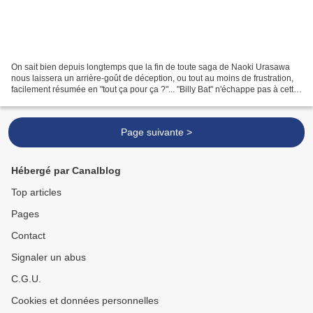
On sait bien depuis longtemps que la fin de toute saga de Naoki Urasawa
nous laissera un arrière-goût de déception, ou tout au moins de frustration,
facilement résumée en "tout ça pour ça ?"... "Billy Bat" n'échappe pas à cette
triste règle, alors même...
Page suivante >
Hébergé par Canalblog
Top articles
Pages
Contact
Signaler un abus
C.G.U.
Cookies et données personnelles