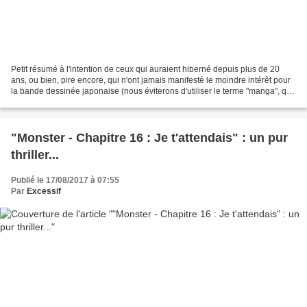
Petit résumé à l'intention de ceux qui auraient hiberné depuis plus de 20
ans, ou bien, pire encore, qui n'ont jamais manifesté le moindre intérêt pour
la bande dessinée japonaise (nous éviterons d'utiliser le terme "manga", qui
semble braquer les âmes...
"Monster - Chapitre 16 : Je t'attendais" : un pur
thriller...
Publié le 17/08/2017 à 07:55
Par
Excessif