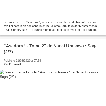
Le lancement de "Asadora !", la dernière série-fleuve de Naoki Urasawa ,
avait suscité bien des espoirs en nous, amoureux-fous de "Monster" et de
"20th Century Boys", et quand même, admettons-le avec du recul, un peu
déçus par "Pluto" et "Billy Bat" :...
"Asadora ! - Tome 2" de Naoki Urasawa : Saga
(2/?)
Publié le 21/08/2020 à 07:53
Par
Excessif