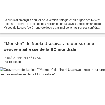
La publication en juin dernier de la version "intégrale" du "Signe des Rêves",
réponse - différée et quelque peu réticente - d'Urasawa à une commande du
Musée du Louvre (déjà honorée depuis pas mal de temps par ses confrères
!), devrait permettre de réhabiliter...
"Monster" de Naoki Urasawa : retour sur une
oeuvre maîtresse de la BD mondiale
Publié le 01/11/2017 à 07:54
Par
Excessif