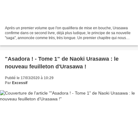
Après un premier volume que l'on qualifiera de mise en bouche, Urasawa
confirme dans ce second livre, déjà plus ludique, le principe de sa nouvelle
"saga", annoncée comme très, très longue. Un premier chapitre qui nous
promène sur les traces (passées)...
"Asadora ! - Tome 1" de Naoki Urasawa : le
nouveau feuilleton d'Urasawa !
Publié le 17/03/2020 à 10:29
Par
Excessif