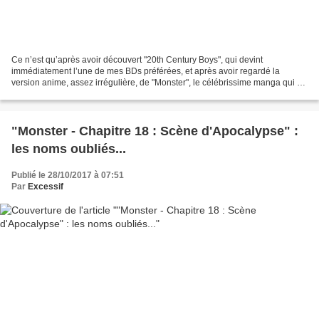
Ce n’est qu’après avoir découvert "20th Century Boys", qui devint
immédiatement l’une de mes BDs préférées, et après avoir regardé la
version anime, assez irrégulière, de "Monster", le célébrissime manga qui a
révélé Urasawa hors du Japon, que je me suis...
"Monster - Chapitre 18 : Scène d'Apocalypse" :
les noms oubliés...
Publié le 28/10/2017 à 07:51
Par
Excessif