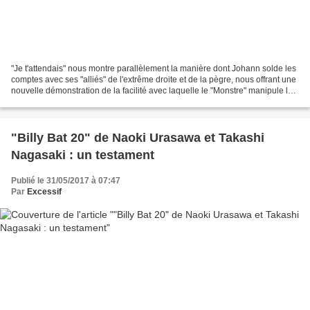
"Je t'attendais" nous montre parallèlement la manière dont Johann solde les
comptes avec ses "alliés" de l'extrême droite et de la pègre, nous offrant une
nouvelle démonstration de la facilité avec laquelle le "Monstre" manipule les
esprits faibles (ici...
"Billy Bat 20" de Naoki Urasawa et Takashi
Nagasaki : un testament
Publié le 31/05/2017 à 07:47
Par
Excessif