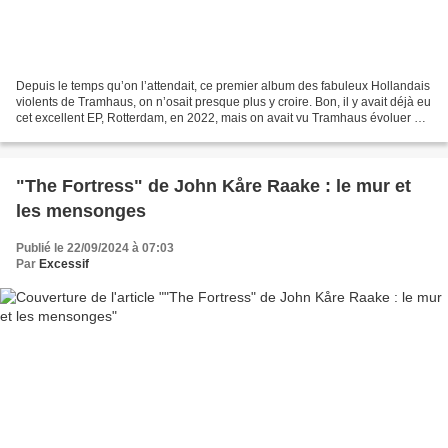
Depuis le temps qu’on l’attendait, ce premier album des fabuleux Hollandais
violents de Tramhaus, on n’osait presque plus y croire. Bon, il y avait déjà eu
cet excellent EP, Rotterdam, en 2022, mais on avait vu Tramhaus évoluer de
manière tellement spectaculaire...
"The Fortress" de John Kåre Raake : le mur et
les mensonges
Publié le 22/09/2024 à 07:03
Par
Excessif