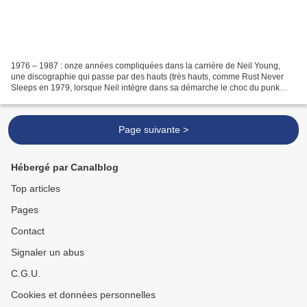
1976 – 1987 : onze années compliquées dans la carrière de Neil Young,
une discographie qui passe par des hauts (très hauts, comme Rust Never
Sleeps en 1979, lorsque Neil intègre dans sa démarche le choc du punk
rock) et des bas (très bas, comme Everybody’s...
Page suivante >
Hébergé par Canalblog
Top articles
Pages
Contact
Signaler un abus
C.G.U.
Cookies et données personnelles