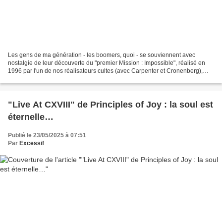
Les gens de ma génération - les boomers, quoi - se souviennent avec
nostalgie de leur découverte du "premier Mission : Impossible", réalisé en
1996 par l'un de nos réalisateurs cultes (avec Carpenter et Cronenberg),
Brian de Palma. Un monument d'intelligence...
"Live At CXVIII" de Principles of Joy : la soul est
éternelle…
Publié le 23/05/2025 à 07:51
Par
Excessif