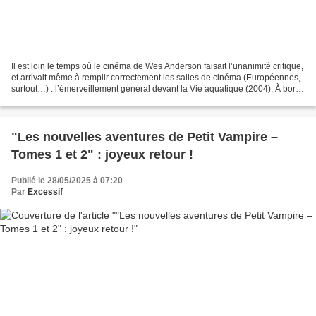
Il est loin le temps où le cinéma de Wes Anderson faisait l’unanimité critique,
et arrivait même à remplir correctement les salles de cinéma (Européennes,
surtout…) : l’émerveillement général devant la Vie aquatique (2004), À bord
du Darjeeling Limited...
"Les nouvelles aventures de Petit Vampire –
Tomes 1 et 2" : joyeux retour !
Publié le 28/05/2025 à 07:20
Par
Excessif