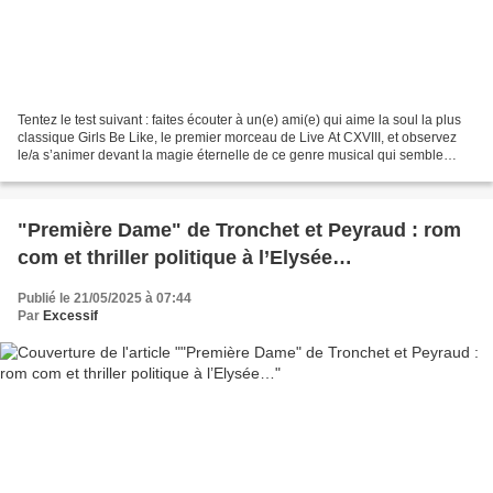
Tentez le test suivant : faites écouter à un(e) ami(e) qui aime la soul la plus
classique Girls Be Like, le premier morceau de Live At CXVIII, et observez
le/a s’animer devant la magie éternelle de ce genre musical qui semble
renaître comme un phénix...
"Première Dame" de Tronchet et Peyraud : rom
com et thriller politique à l’Elysée…
Publié le 21/05/2025 à 07:44
Par
Excessif