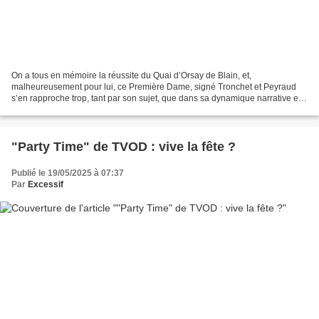
On a tous en mémoire la réussite du Quai d’Orsay de Blain, et,
malheureusement pour lui, ce Première Dame, signé Tronchet et Peyraud
s’en rapproche trop, tant par son sujet, que dans sa dynamique narrative et
son graphisme élégant et anguleux, … sans...
"Party Time" de TVOD : vive la fête ?
Publié le 19/05/2025 à 07:37
Par
Excessif