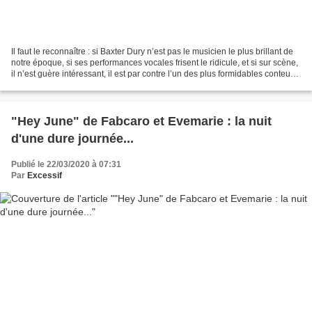
Il faut le reconnaître : si Baxter Dury n’est pas le musicien le plus brillant de
notre époque, si ses performances vocales frisent le ridicule, et si sur scène,
il n’est guère intéressant, il est par contre l’un des plus formidables conteurs
d’histoires...
"Hey June" de Fabcaro et Evemarie : la nuit
d'une dure journée...
Publié le 22/03/2020 à 07:31
Par
Excessif