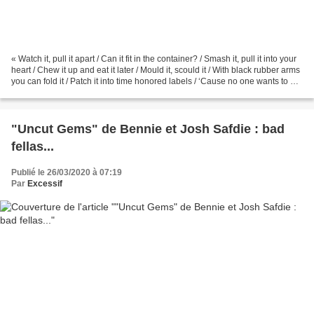
« Watch it, pull it apart / Can it fit in the container? / Smash it, pull it into your
heart / Chew it up and eat it later / Mould it, scould it / With black rubber arms
you can fold it / Patch it into time honored labels / ‘Cause no one wants to be
your...
"Uncut Gems" de Bennie et Josh Safdie : bad
fellas...
Publié le 26/03/2020 à 07:19
Par
Excessif