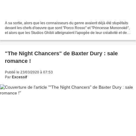
A sa sortie, alors que les connaisseurs du genre avaient déjà été stupéfaits
devant les chefs d'oeuvre que sont "Porco Rosso" et "Princesse Mononoké",
et alors que les Studios Ghibli atteignaient l'apogée de leur créativité et de
leur succès commercial,...
"The Night Chancers" de Baxter Dury : sale
romance !
Publié le 23/03/2020 à 07:53
Par
Excessif