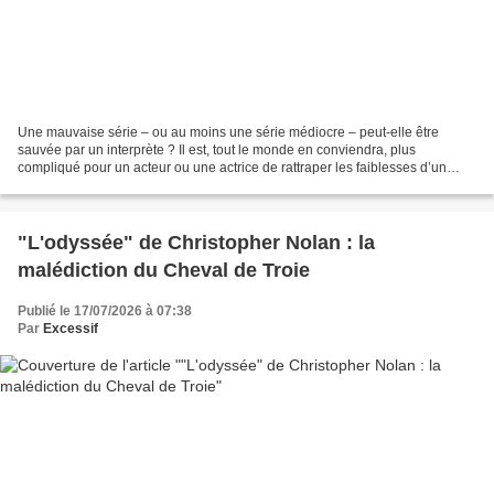
Une mauvaise série – ou au moins une série médiocre – peut-elle être
sauvée par un interprète ? Il est, tout le monde en conviendra, plus
compliqué pour un acteur ou une actrice de rattraper les faiblesses d’un
scénario mal écrit, d’une mise en scène...
"L'odyssée" de Christopher Nolan : la
malédiction du Cheval de Troie
Publié le 17/07/2026 à 07:38
Par
Excessif