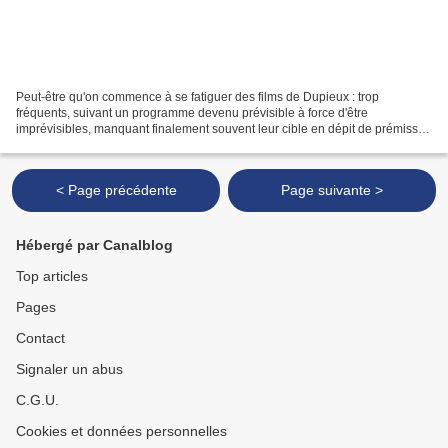
Peut-être qu'on commence à se fatiguer des films de Dupieux : trop
fréquents, suivant un programme devenu prévisible à force d'être
imprévisibles, manquant finalement souvent leur cible en dépit de prémisses
excitants ? Et ce n'est pas le Vertige qui...
< Page précédente
Page suivante >
Hébergé par Canalblog
Top articles
Pages
Contact
Signaler un abus
C.G.U.
Cookies et données personnelles