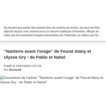
Ne faisant pas partie des grands fans du cinéma de Nolan, qui plus est très
attaché depuis mon adolescence à l'œuvre mythique d'Homère, effrayé en
outre par les premières images présentées de l'Odyssée, je n'étais pas très
partant pour passer près de...
"Nanterre avant l’orage" de Feurat Alany et
Ulysse Gry : de Pablo et Nahel
Publié le 15/07/2026 à 07:59
Par
Excessif