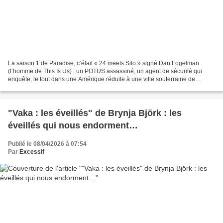
La saison 1 de Paradise, c’était « 24 meets Silo » signé Dan Fogelman
(l’homme de This Is Us) : un POTUS assassiné, un agent de sécurité qui
enquête, le tout dans une Amérique réduite à une ville souterraine de
25.000 âmes. La première moitié peinait...
"Vaka : les éveillés" de Brynja Björk : les
éveillés qui nous endorment…
Publié le 08/04/2026 à 07:54
Par
Excessif