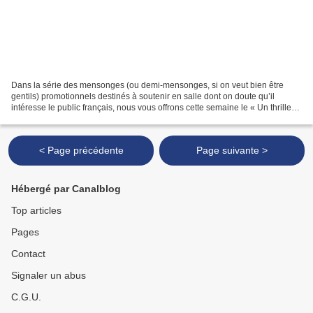
Dans la série des mensonges (ou demi-mensonges, si on veut bien être
gentils) promotionnels destinés à soutenir en salle dont on doute qu’il
intéresse le public français, nous vous offrons cette semaine le « Un thriller
politique saisissant » attribué...
< Page précédente
Page suivante >
Hébergé par Canalblog
Top articles
Pages
Contact
Signaler un abus
C.G.U.