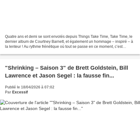
Quatre ans et demi se sont envolés depuis Things Take Time, Take Time, le
dernier album de Courtney Barnett, et également un hommage – inspiré – à
la lenteur ! Au rythme frénétique où tout se passe en ce moment, c’est
presque une éternité. C’est en tout...
"Shrinking – Saison 3" de Brett Goldstein, Bill
Lawrence et Jason Segel : la fausse fin...
Publié le 18/04/2026 à 07:02
Par
Excessif