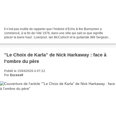
Il n’est pas inutile de rappeler que l’histoire d’Echo & the Bunnymen a
commencé, à la fin de l’été 1978, dans une ville qui sait ce que signifie
placer la barre haut : Liverpool. Ian McCulloch et le guitariste Will Sergeant
se rencontrent, commencent...
"Le Choix de Karla" de Nick Harkaway : face à
l’ombre du père
Publié le 15/04/2026 à 07:12
Par
Excessif