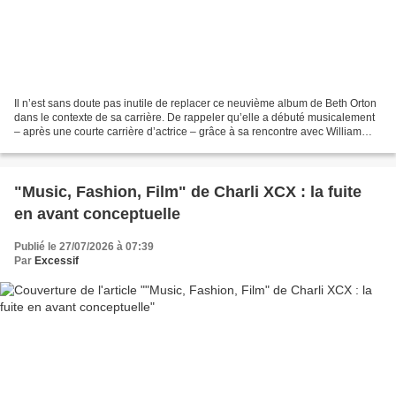
Il n’est sans doute pas inutile de replacer ce neuvième album de Beth Orton
dans le contexte de sa carrière. De rappeler qu’elle a débuté musicalement
– après une courte carrière d’actrice – grâce à sa rencontre avec William
Orbit et The Chemical Brothers,...
"Music, Fashion, Film" de Charli XCX : la fuite
en avant conceptuelle
Publié le 27/07/2026 à 07:39
Par
Excessif