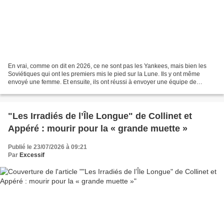
En vrai, comme on dit en 2026, ce ne sont pas les Yankees, mais bien les
Soviétiques qui ont les premiers mis le pied sur la Lune. Ils y ont même
envoyé une femme. Et ensuite, ils ont réussi à envoyer une équipe de
cosmonautes tourner autour de Vénus...
"Les Irradiés de l’Île Longue" de Collinet et
Appéré : mourir pour la « grande muette »
Publié le 23/07/2026 à 09:21
Par
Excessif