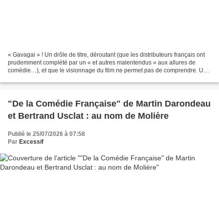
« Gavagai » ! Un drôle de titre, déroutant (que les distributeurs français ont
prudemment complété par un « et autres malentendus » aux allures de
comédie…), et que le visionnage du film ne permet pas de comprendre. Un
titre dont le sens ne se révèle...
"De la Comédie Française" de Martin Darondeau
et Bertrand Usclat : au nom de Molière
Publié le 25/07/2026 à 07:58
Par
Excessif