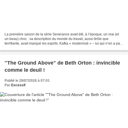
La première saison de la série Severance avait été, à l’époque, un vrai (et
un beau) choc : sa description du monde du travail, aussi drôle que
terrifiante, avait marqué les esprits. Kafka « modernisé » – lui qui n’en a pas
besoin – et son regard appliqué...
"The Ground Above" de Beth Orton : invincible
comme le deuil !
Publié le 28/07/2026 à 07:01
Par
Excessif