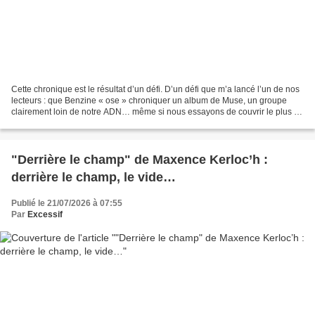
Cette chronique est le résultat d’un défi. D’un défi que m’a lancé l’un de nos
lecteurs : que Benzine « ose » chroniquer un album de Muse, un groupe
clairement loin de notre ADN… même si nous essayons de couvrir le plus de
genres musicaux possibles. Pire...
"Derrière le champ" de Maxence Kerloc’h :
derrière le champ, le vide…
Publié le 21/07/2026 à 07:55
Par
Excessif