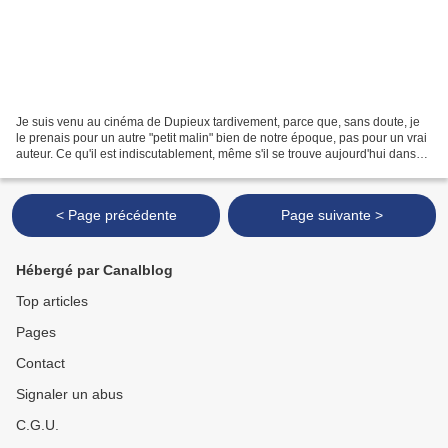
Je suis venu au cinéma de Dupieux tardivement, parce que, sans doute, je
le prenais pour un autre "petit malin" bien de notre époque, pas pour un vrai
auteur. Ce qu'il est indiscutablement, même s'il se trouve aujourd'hui dans
une phase étrange de sa...
< Page précédente
Page suivante >
Hébergé par Canalblog
Top articles
Pages
Contact
Signaler un abus
C.G.U.