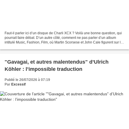
Faut-il parler ici d’un disque de Charli XCX ? Voilà une bonne question, qui
pourrait faire débat. D’un autre côté, comment ne pas parler d’un album
intitulé Music, Fashion, Film, où Martin Scorsese et John Cale figurent sur la
couverture (avec Marc Jacobs...
"Gavagai, et autres malentendus" d’Ulrich
Köhler : l’impossible traduction
Publié le 26/07/2026 à 07:19
Par
Excessif