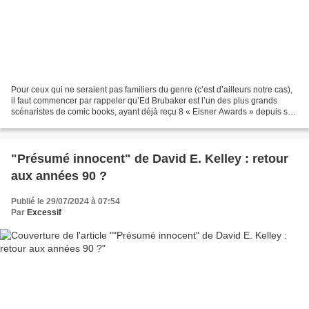
Pour ceux qui ne seraient pas familiers du genre (c’est d’ailleurs notre cas),
il faut commencer par rappeler qu’Ed Brubaker est l’un des plus grands
scénaristes de comic books, ayant déjà reçu 8 « Eisner Awards » depuis ses
débuts, qui se sont effectués...
"Présumé innocent" de David E. Kelley : retour
aux années 90 ?
Publié le 29/07/2024 à 07:54
Par
Excessif