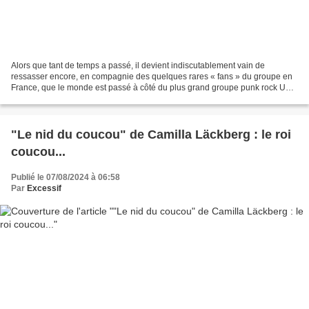
Alors que tant de temps a passé, il devient indiscutablement vain de
ressasser encore, en compagnie des quelques rares « fans » du groupe en
France, que le monde est passé à côté du plus grand groupe punk rock US,
et que c’est bien entendu rageant, voire...
"Le nid du coucou" de Camilla Läckberg : le roi
coucou...
Publié le 07/08/2024 à 06:58
Par
Excessif