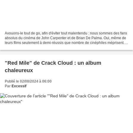
Avouons-le tout de go, afin d'éviter tout malentendu : nous sommes des fans
absolus du cinéma de John Carpenter et de Brian De Palma. Oui, même de
leurs films seulement à demi-réussis que nombre de cinéphiles méprisent.
Du coup, voir Ti West, après son...
"Red Mile" de Crack Cloud : un album
chaleureux
Publié le 02/08/2024 à 06:00
Par
Excessif