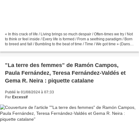
« In this crack of life / Living brings so much despair / Often-times we try / Not
to think or feel inside / Every life is formed / From a seething paradigm / Born
to breed and fall / Bumbling to the beat of time / Time / We got time » (Dans
cette fissure...
"La terre des femmes" de Ramón Campos,
Paula Fernández, Teresa Fernández-Valdés et
Gema R. Neira : piquette catalane
Publié le 01/08/2024 à 07:33
Par
Excessif