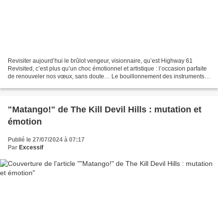
Revisiter aujourd’hui le brûlot vengeur, visionnaire, qu’est Highway 61
Revisited, c’est plus qu’un choc émotionnel et artistique : l’occasion parfaite
de renouveler nos vœux, sans doute… Le bouillonnement des instruments,
la voix nasillarde, le « flow...
"Matango!" de The Kill Devil Hills : mutation et
émotion
Publié le 27/07/2024 à 07:17
Par
Excessif