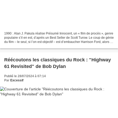
1990 : Alan J. Pakula réalise Présumé Innocent, un « film de procès », genre
populaire s’il en est, d’après un Best Seller de Scott Turow. Le coup de génie
du film – le seul, si l’on est objectif – est d’embaucher Harrison Ford, alors au
sommet de sa...
Réécoutons les classiques du Rock : "Highway
61 Revisited" de Bob Dylan
Publié le 28/07/2024 à 07:14
Par
Excessif