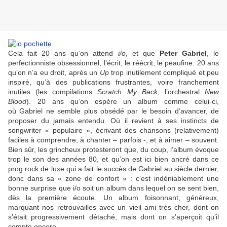
Cela fait 20 ans qu’on attend
i/o
, et que
Peter Gabriel
, le
perfectionniste obsessionnel, l’écrit, le réécrit, le peaufine. 20 ans
qu’on n’a eu droit, après un
Up
trop inutilement compliqué et peu
inspiré, qu’à des publications frustrantes, voire franchement
inutiles (les compilations
Scratch My Back
, l’orchestral
New
Blood
). 20 ans qu’on espère un album comme celui-ci,
où
Gabriel
ne semble plus obsédé par le besoin d’avancer, de
proposer du jamais entendu. Où il revient à ses instincts de
songwriter « populaire », écrivant des chansons (relativement)
faciles à comprendre, à chanter – parfois -, et à aimer – souvent.
Bien sûr, les grincheux protesteront que, du coup, l’album évoque
trop le son des années 80, et qu’on est ici bien ancré dans ce
prog rock de luxe qui a fait le succès de
Gabriel
au siècle dernier,
donc dans sa « zone de confort » : c’est indéniablement une
bonne surprise que i/o soit un album dans lequel on se sent bien,
dès la première écoute. Un album foisonnant, généreux,
marquant nos retrouvailles avec un vieil ami très cher, dont on
s’était progressivement détaché, mais dont on s’aperçoit qu’il
compte encore…