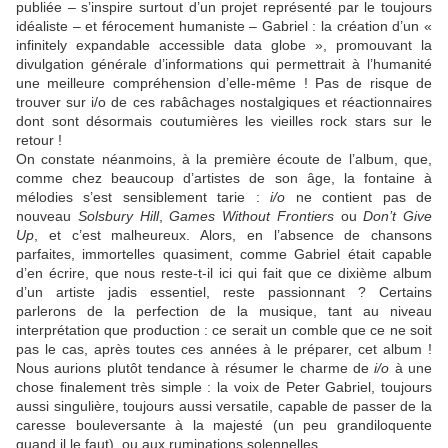
publiée – s’inspire surtout d’un projet représenté par le toujours
idéaliste – et férocement humaniste –
Gabriel
: la création d’un «
infinitely expandable accessible data globe », promouvant la
divulgation générale d’informations qui permettrait à l’humanité
une meilleure compréhension d’elle-même ! Pas de risque de
trouver sur i/o de ces rabâchages nostalgiques et réactionnaires
dont sont désormais coutumières les vieilles rock stars sur le
retour !
On constate néanmoins, à la première écoute de l’album, que,
comme chez beaucoup d’artistes de son âge, la fontaine à
mélodies s’est sensiblement tarie :
i/o
ne contient pas de
nouveau
Solsbury Hill
,
Games Without Frontiers
ou
Don’t Give
Up
, et c’est malheureux. Alors, en l’absence de chansons
parfaites, immortelles quasiment, comme
Gabriel
était capable
d’en écrire, que nous reste-t-il ici qui fait que ce dixième album
d’un artiste jadis essentiel, reste passionnant ? Certains
parlerons de la perfection de la musique, tant au niveau
interprétation que production : ce serait un comble que ce ne soit
pas le cas, après toutes ces années à le préparer, cet album !
Nous aurions plutôt tendance à résumer le charme de
i/o
à une
chose finalement très simple : la voix de
Peter Gabriel
, toujours
aussi singulière, toujours aussi versatile, capable de passer de la
caresse bouleversante à la majesté (un peu grandiloquente
quand il le faut), ou aux ruminations solennelles.