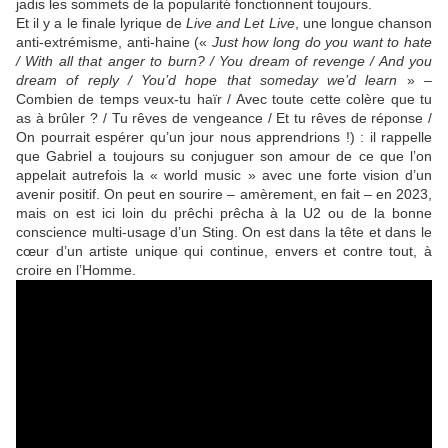
jadis les sommets de la popularité fonctionnent toujours.
Et il y a le finale lyrique de
Live and Let Live
, une longue chanson
anti-extrémisme, anti-haine («
Just how long do you want to hate
/ With all that anger to burn? / You dream of revenge / And you
dream of reply / You’d hope that someday we’d learn
» –
Combien de temps veux-tu haïr / Avec toute cette colère que tu
as à brûler ? / Tu rêves de vengeance / Et tu rêves de réponse /
On pourrait espérer qu’un jour nous apprendrions !) : il rappelle
que
Gabriel
a toujours su conjuguer son amour de ce que l’on
appelait autrefois la « world music » avec une forte vision d’un
avenir positif. On peut en sourire – amèrement, en fait – en 2023,
mais on est ici loin du prêchi prêcha à la
U2
ou de la bonne
conscience multi-usage d’un
Sting
. On est dans la tête et dans le
cœur d’un artiste unique qui continue, envers et contre tout, à
croire en l’Homme.