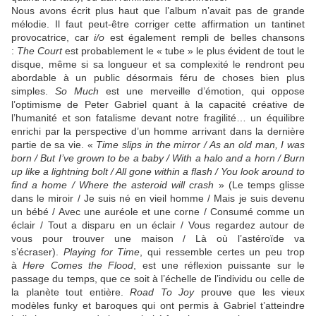
Nous avons écrit plus haut que l’album n’avait pas de grande
mélodie. Il faut peut-être corriger cette affirmation un tantinet
provocatrice, car
i/o
est également rempli de belles chansons
:
The Court
est probablement le « tube » le plus évident de tout le
disque, même si sa longueur et sa complexité le rendront peu
abordable à un public désormais féru de choses bien plus
simples.
So Much
est une merveille d’émotion, qui oppose
l’optimisme de
Peter Gabriel
quant à la capacité créative de
l’humanité et son fatalisme devant notre fragilité… un équilibre
enrichi par la perspective d’un homme arrivant dans la dernière
partie de sa vie. «
Time slips in the mirror / As an old man, I was
born / But I’ve grown to be a baby / With a halo and a horn / Burn
up like a lightning bolt / All gone within a flash / You look around to
find a home / Where the asteroid will crash
» (Le temps glisse
dans le miroir / Je suis né en vieil homme / Mais je suis devenu
un bébé / Avec une auréole et une corne / Consumé comme un
éclair / Tout a disparu en un éclair / Vous regardez autour de
vous pour trouver une maison / Là où l’astéroïde va
s’écraser).
Playing for Time
, qui ressemble certes un peu trop
à
Here Comes the Flood
, est une réflexion puissante sur le
passage du temps, que ce soit à l’échelle de l’individu ou celle de
la planète tout entière.
Road To Joy
prouve que les vieux
modèles funky et baroques qui ont permis à
Gabriel
t’atteindre