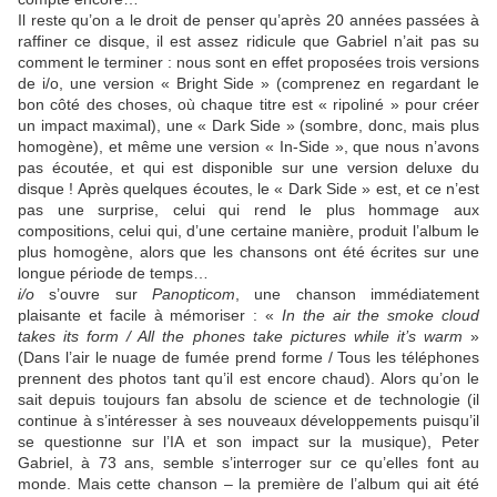
Il reste qu’on a le droit de penser qu’après 20 années passées à
raffiner ce disque, il est assez ridicule que
Gabriel
n’ait pas su
comment le terminer : nous sont en effet proposées trois versions
de i/o, une version « Bright Side » (comprenez en regardant le
bon côté des choses, où chaque titre est « ripoliné » pour créer
un impact maximal), une « Dark Side » (sombre, donc, mais plus
homogène), et même une version « In-Side », que nous n’avons
pas écoutée, et qui est disponible sur une version deluxe du
disque ! Après quelques écoutes, le « Dark Side » est, et ce n’est
pas une surprise, celui qui rend le plus hommage aux
compositions, celui qui, d’une certaine manière, produit l’album le
plus homogène, alors que les chansons ont été écrites sur une
longue période de temps…
i/o
s’ouvre sur
Panopticom
, une chanson immédiatement
plaisante et facile à mémoriser : «
In the air the smoke cloud
takes its form / All the phones take pictures while it’s warm
»
(Dans l’air le nuage de fumée prend forme / Tous les téléphones
prennent des photos tant qu’il est encore chaud). Alors qu’on le
sait depuis toujours fan absolu de science et de technologie (il
continue à s’intéresser à ses nouveaux développements puisqu’il
se questionne sur l’IA et son impact sur la musique),
Peter
Gabriel
, à 73 ans, semble s’interroger sur ce qu’elles font au
monde. Mais cette chanson – la première de l’album qui ait été