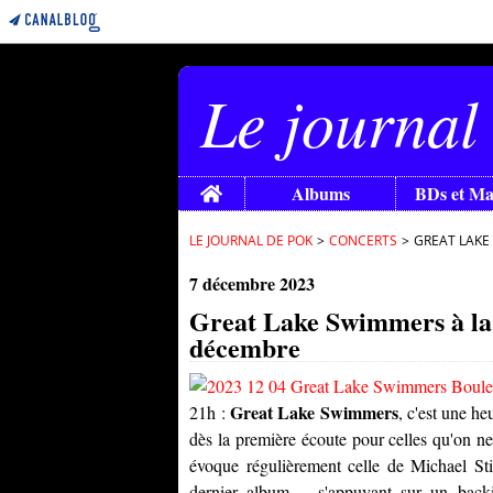
Le journal
Home
Albums
BDs et M
LE JOURNAL DE POK
>
CONCERTS
>
GREAT LAKE
7 décembre 2023
Great Lake Swimmers à la B
décembre
Great Lake Swimmers
21h :
, c'est une h
dès la première écoute pour celles qu'on ne
évoque régulièrement celle de Michael S
dernier album -, s'appuyant sur un bac