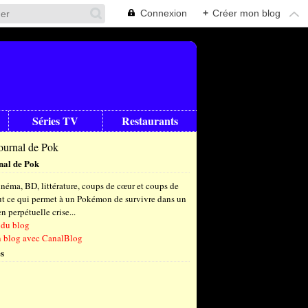
Connexion
+
Créer mon blog
Séries TV
Restaurants
nal de Pok
néma, BD, littérature, coups de cœur et coups de
out ce qui permet à un Pokémon de survivre dans un
 perpétuelle crise...
 du blog
n blog avec CanalBlog
s
t
(9)
let
embre
(26)
(23)