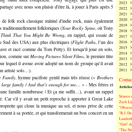
2023
Juin
Nov
Déc
artage avec nous son plaisir d'être là, à jouer à Paris après 5
2022
Mai
Oct
Nov
Déc
2021
Avri
Sep
Oct
Nov
Déc
2020
Mar
Aoû
Sep
Oct
Nov
Déc
de folk rock classique mâtiné d'indie rock, mais également
2019
Févr
Juil
Aoû
Sep
Oct
Nov
Déc
us traditionnellement folkloriques (
Your Rocky Spine
, où Tony
2018
Janv
Juin
Juil
Aoû
Sep
Oct
Nov
Déc
,
Think That You Might Be Wrong
, en rappel, qui essaie de
2017
Mai
Juin
Juil
Aoû
Sep
Oct
Nov
Déc
 du Sud des USA) aux plus électriques (
Flight Paths
, l’un des
2016
Avri
Mai
Juin
Juil
Aoû
Sep
Oct
Nov
Déc
2015
Mar
Avri
Mai
Juin
Juil
Aoû
Sep
Oct
Nov
Déc
ave et racé comme du Tom Petty). Et lorsqu'il joue en solo,
2014
Févr
Mar
Avri
Mai
Juin
Juil
Aoû
Sep
Oct
Nov
Déc
otion, comme sur
Moving Pictures Silent Films
, le premier titre
2013
Janv
Févr
Mar
Avri
Mai
Juin
Juil
Aoû
Sep
Oct
Nov
Déc
ur lequel il avoue avoir adopté un nom de groupe qu’il avait
2012
Janv
Févr
Mar
Avri
Mai
Juin
Juil
Aoû
Sep
Oct
Nov
Déc
 un artiste solo…).
2011
Janv
Févr
Mar
Avri
Mai
Juin
Juil
Aoû
Sep
Oct
Nov
Déc
Janv
Févr
Mar
Avri
Mai
Juin
Juil
Aoû
Sep
Oct
Nov
Déc
e Family
, hymne pacifiste gentil mais très réussi («
Brothers
Contact
Janv
Févr
Mar
Avri
Mai
Juin
Juil
Aoû
Sep
Oct
Nov
a large family / And that’s enough for me…
» - Mes frères et
Articles
Janv
Févr
Mar
Avri
Mai
Juin
Juil
Aoû
Sep
d’une famille nombreuse / Et ça me suffit…), avant un rappel
Janv
Févr
Mar
Avri
Mai
Juin
Juil
Aoû
Séance d
Janv
Févr
Mar
Avri
Mai
Juin
Juil
 Car s'il y avait un petit reproche à apporter à Great Lake
Zach Li
Janv
Févr
Mar
Avri
Mai
Juin
roprette qui cloue la musique au sol, et nous prive de cette
"Obsessi
Janv
Févr
Mar
Avri
Mai
rement à sa portée, et qui transformerait un bon concert en un
"R.J. De
Janv
Févr
Mar
Avri
Lauderd
Janv
Févr
Mar
"Girl" d
Janv
Févr
"The New
Janv