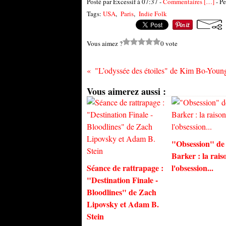
Posté par Excessif à 07:37 -
Commentaires [
…
]
- Pe
Tags:
USA
,
Paris
,
Indie Folk
Vous aimez ?
0 vote
Vous aimerez aussi :
"Obsession" de
Barker : la rais
Séance de rattrapage :
l'obsession...
"Destination Finale -
Bloodlines" de Zach
Lipovsky et Adam B.
Stein