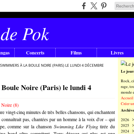
 de Pok
angas
Concerts
Films
Livres
 SWIMMERS À LA BOULE NOIRE (PARIS) LE LUNDI 4 DÉCEMBRE
Le jour
Rock, ci
oule Noire (Paris) le lundi 4
rage, t
monde en
Accueil
Créer u
Archive
eure vingt-cinq minutes de très belles chansons, qui enchantent
 connaîtrait pas, chantées par un homme à la voix d'or – qui
2026
2025
Aoû
tipe, comme sur la chanson
Swimming Like Flying
tirée du
2024
Juil
Déc
king band ultra compétent. Tony dégage qui plus est une