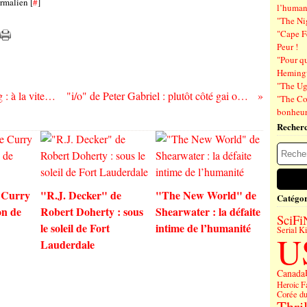
rmalien [
#
]
l’human
"The Ni
"Cape F
Peur !
"Pour q
Hemin
"The Ug
"L’odyssée des étoiles" de Kim Bo-Young : à la vitesse de la lumière !
"i/o" de Peter Gabriel : plutôt côté gai ou côté sombre ?
"The Co
bonheu
Recher
 Curry
"R.J. Decker" de
"The New World" de
Catégor
on de
Robert Doherty : sous
Shearwater : la défaite
SciFi
le soleil de Fort
intime de l’humanité
Serial Ki
U
Lauderdale
Canada
Heroic F
Corée d
Thril