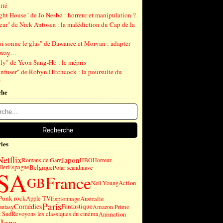
ité
ght House" de Jo Nesbø : horreur et manipulation ?
ear" de Nick Antosca : la malédiction du Cap de la
ui sonne le glas" de Dawance et Morvan : adapter
gway…
ly" de Yeon Sang-Ho : le mépris
nfuser" de Robyn Hitchcock : la poursuite du
r
che
ies
Netflix
Japon
Romans de Gare
HBO
Horreur
ller
Espagne
Belgique
Polar scandinave
SA
France
GB
Action
Neil Young
Punk rock
Apple TV
Espionnage
Australie
Paris
Comédies
Fantastique
antasy
Amazon Prime
u Sud
Revoyons les classiques du cinéma
Animation
lers