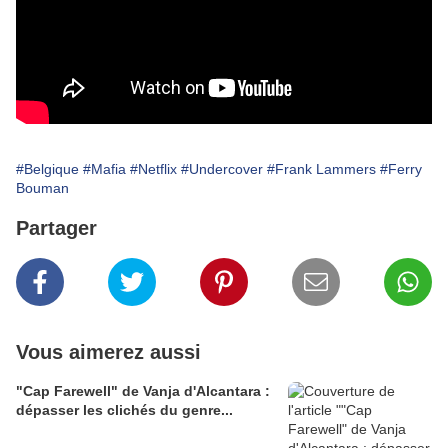
#Belgique
#Mafia
#Netflix
#Undercover
#Frank Lammers
#Ferry
Bouman
Partager
Vous aimerez aussi
"Cap Farewell" de Vanja d'Alcantara :
dépasser les clichés du genre...