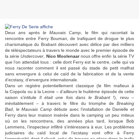
Deux ans après
le Mauvais Camp
, le film qui racontait la
rencontre entre Ferry Bouman, de trafiquant de drogue le plus
charismatique du Brabant découvert avec délice par des milliers
de téléspectateurs à travers le monde avec le premier épisode de
la série
Undercover
,
Nico Moolenaar
nous offre enfin la série TV
que l’on attendait tous : celle dont Ferry est le centre, celle qui va
nous raconter comment il est passé du stade de petit malfrat
sans envergure à celui de caïd de la fabrication et de la vente
d’ecstasy, d’envergure internationale.
Dans un registre potentiellement classique (le film mafieux à
la
Coppola
ou à la
Leone
– d’ailleurs le huitième épisode de cette
saison s’intitule
Il était une fois dans le Brabant
!), revu –
inévitablement – à travers le filtre du triomphe de
Breaking
Bad
,
le Mauvais Camp
débute avec l’installation de Danielle et
Ferry dans leur maison insérée dans le camping un peu miteux
où on les rencontrera, des années plus tard, lorsque Bob
Lemmens, l’inspecteur infiltré s’intéressera à eux. Les problèmes
judiciaires du caïd local de l’ecstasy vont offrir à Ferry
l’opportunité dont il rêvait, celui de trouver sa place dans le trafic