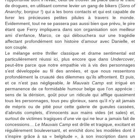
de drogues, en utilisant comme levier un gang de bikers (
Sons of
Anarchy
, bonjour !) qui a les bons contacts et qui est capable de
livrer les précieuses petites pilules à travers le monde.
Evidemment, tout ne se passera pas aussi bien que prévu, le pire
étant que Ferry impliquera dans son organisation son meilleur
ami d’enfance, Marco, ce qui débouchera sur une tragédie
affectant profondément son histoire d’amour avec Danielle, et
son couple.
Le mélange entre thriller classique et drame sentimental est
particulièrement réussi ici, plus encore que dans
Undercover
,
peut-être parce que notre empathie vis à vis des personnages
s’est développée au fil des années, et que nous ressentons
profondément la cruauté des dilemmes qu’ils affrontent. Et puis,
et ce n’est pas négligeable,
le Mauvais Camp
est irrigué en
permanence de ce formidable humour belge que l’on apprécie :
sens de la dérision, goût pour un ridicule qui afflige quasiment
tous les personnages, tous peu glorieux, sans qu’il n’y ait jamais
de mépris ou de pitié pour cette galerie de gueules cassées,
d’abrutis complets, d’innocents aux mains vides (et sales) et,
surtout de victimes tragiques d’une vie qui ne leur a jamais fait de
concessions…
Le Mauvais Camp
est drôle et tragique, excitant et
régulièrement bouleversant, et enrichit donc les modèles dont il
s’inspire grâce à sa « belgitude », à son inscription dans un