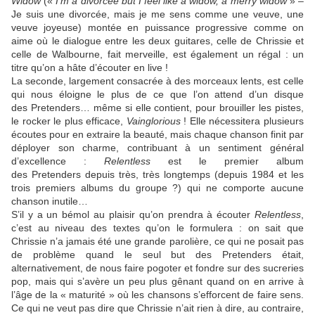
Widow
(«
I’m a divorcee but I feel like a widow, a merry widow
» –
Je suis une divorcée, mais je me sens comme une veuve, une
veuve joyeuse) montée en puissance progressive comme on
aime où le dialogue entre les deux guitares, celle de Chrissie et
celle de
Walbourne
, fait merveille, est également un régal : un
titre qu’on a hâte d’écouter en live !
La seconde, largement consacrée à des morceaux lents, est celle
qui nous éloigne le plus de ce que l’on attend d’un disque
des
Pretenders
… même si elle contient, pour brouiller les pistes,
le rocker le plus efficace,
Vainglorious
! Elle nécessitera plusieurs
écoutes pour en extraire la beauté, mais chaque chanson finit par
déployer son charme, contribuant à un sentiment général
d’excellence :
Relentless
est le premier album
des
Pretenders
depuis très, très longtemps (depuis 1984 et les
trois premiers albums du groupe ?) qui ne comporte aucune
chanson inutile…
S’il y a un bémol au plaisir qu’on prendra à écouter
Relentless
,
c’est au niveau des textes qu’on le formulera : on sait que
Chrissie n’a jamais été une grande parolière, ce qui ne posait pas
de problème quand le seul but des
Pretenders
était,
alternativement, de nous faire pogoter et fondre sur des sucreries
pop, mais qui s’avère un peu plus gênant quand on en arrive à
l’âge de la « maturité » où les chansons s’efforcent de faire sens.
Ce qui ne veut pas dire que Chrissie n’ait rien à dire, au contraire,