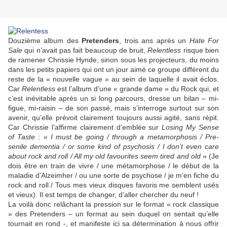
Douzième album des
Pretenders
, trois ans après un
Hate For
Sale
qui n’avait pas fait beaucoup de bruit,
Relentless
risque bien
de ramener
Chrissie Hynde
, sinon sous les projecteurs, du moins
dans les petits papiers qui ont un jour aimé ce groupe différent du
reste de la « nouvelle vague » au sein de laquelle il avait éclos.
Car
Relentless
est l’album d’une « grande dame » du Rock qui, et
c’est inévitable après un si long parcours, dresse un bilan – mi-
figue, mi-raisin – de son passé, mais s’interroge surtout sur son
avenir, qu’elle prévoit clairement toujours aussi agité, sans répit.
Car Chrissie l’affirme clairement d’emblée sur
Losing My Sense
of Taste
: «
I must be going / through a metamorphosis / Pre-
senile dementia / or some kind of psychosis / I don’t even care
about rock and roll / All my old favourites seem tired and old
» (Je
dois être en train de vivre / une métamorphose / le début de la
maladie d’Alzeimher / ou une sorte de psychose / je m’en fiche du
rock and roll / Tous mes vieux disques favoris me semblent usés
et vieux). Il est temps de changer, d’aller chercher du neuf !
La voilà donc relâchant la pression sur le format « rock classique
» des
Pretenders
– un format au sein duquel on sentait qu’elle
tournait en rond -, et manifeste ici sa détermination à nous offrir