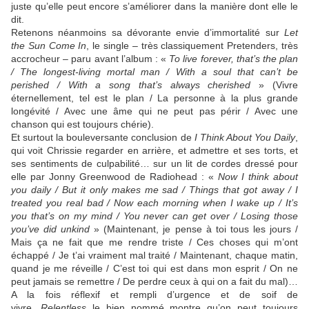
juste qu’elle peut encore s’améliorer dans la manière dont elle le
dit.
Retenons néanmoins sa dévorante envie d’immortalité sur
Let
the Sun Come In
, le single – très classiquement Pretenders, très
accrocheur – paru avant l’album : «
To live forever, that’s the plan
/ The longest-living mortal man / With a soul that can’t be
perished / With a song that’s always cherished
» (Vivre
éternellement, tel est le plan / La personne à la plus grande
longévité / Avec une âme qui ne peut pas périr / Avec une
chanson qui est toujours chérie).
Et surtout la bouleversante conclusion de
I Think About You Daily
,
qui voit Chrissie regarder en arrière, et admettre et ses torts, et
ses sentiments de culpabilité… sur un lit de cordes dressé pour
elle par
Jonny Greenwood
de
Radiohead
: «
Now I think about
you daily / But it only makes me sad / Things that got away / I
treated you real bad / Now each morning when I wake up / It’s
you that’s on my mind / You never can get over / Losing those
you’ve did unkind
» (Maintenant, je pense à toi tous les jours /
Mais ça ne fait que me rendre triste / Ces choses qui m’ont
échappé / Je t’ai vraiment mal traité / Maintenant, chaque matin,
quand je me réveille / C’est toi qui est dans mon esprit / On ne
peut jamais se remettre / De perdre ceux à qui on a fait du mal)…
A la fois réflexif et rempli d’urgence et de soif de
vivre,
Relentless
le bien nommé montre qu’on peut toujours