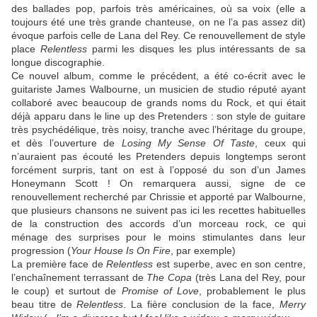
des ballades pop, parfois très américaines, où sa voix (elle a
toujours été une très grande chanteuse, on ne l’a pas assez dit)
évoque parfois celle de
Lana del Rey
. Ce renouvellement de style
place
Relentless
parmi les disques les plus intéressants de sa
longue discographie.
Ce nouvel album, comme le précédent, a été co-écrit avec le
guitariste
James Walbourne
, un musicien de studio réputé ayant
collaboré avec beaucoup de grands noms du Rock, et qui était
déjà apparu dans le line up des
Pretenders
: son style de guitare
très psychédélique, très noisy, tranche avec l’héritage du groupe,
et dès l’ouverture de
Losing My Sense Of Taste
, ceux qui
n’auraient pas écouté les
Pretenders
depuis longtemps seront
forcément surpris, tant on est à l’opposé du son d’un
James
Honeymann Scott
! On remarquera aussi, signe de ce
renouvellement recherché par Chrissie et apporté par
Walbourne
,
que plusieurs chansons ne suivent pas ici les recettes habituelles
de la construction des accords d’un morceau rock, ce qui
ménage des surprises pour le moins stimulantes dans leur
progression (
Your House Is On Fire
, par exemple)
La première face de
Relentless
est superbe, avec en son centre,
l’enchaînement terrassant de
The Copa
(très
Lana del Rey
, pour
le coup) et surtout de
Promise of Love
, probablement le plus
beau titre de
Relentless
. La fière conclusion de la face,
Merry