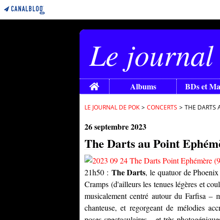
Le journal
Home
Albums
BDs et M
LE JOURNAL DE POK
>
CONCERTS
>
THE DARTS 
26 septembre 2023
The Darts au Point Ephémè
The Darts
21h50 :
, le quatuor de Phoenix
Cramps (d'ailleurs les tenues légères et co
musicalement centré autour du Farfisa – m
chanteuse, et regorgeant de mélodies acc
poses spectaculaires – et très photogénique