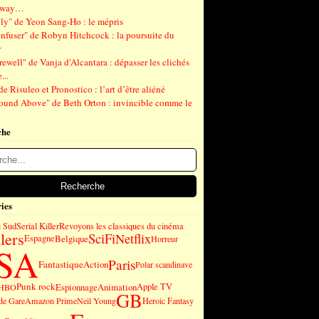
gway…
ly" de Yeon Sang-Ho : le mépris
nfuser" de Robyn Hitchcock : la poursuite du
r
ewell" de Vanja d'Alcantara : dépasser les clichés
...
de Risuleo et Pronostico : l’art d’être aliéné
ound Above" de Beth Orton : invincible comme le
che
ies
u Sud
Serial Killer
Revoyons les classiques du cinéma
lers
SciFi
Netflix
Espagne
Belgique
Horreur
SA
Paris
Fantastique
Action
Polar scandinave
Punk rock
Espionnage
Animation
Apple TV
HBO
GB
de Gare
Amazon Prime
Neil Young
Heroic Fantasy