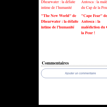
"The New World" de
"Cape Fear" de
Dhearwater : la défaite
Antosca : la
intime de l’humanité
malédiction du
la Peur !
Commentaires
Ajouter un commentaire