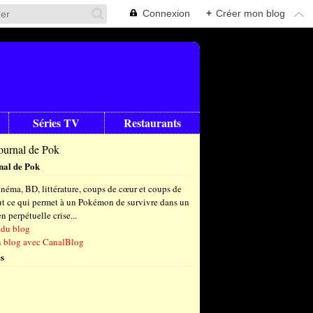
Connexion
+
Créer mon blog
Séries TV
Restaurants
nal de Pok
néma, BD, littérature, coups de cœur et coups de
out ce qui permet à un Pokémon de survivre dans un
 perpétuelle crise...
 du blog
n blog avec CanalBlog
s
t
(6)
let
embre
(24)
(23)