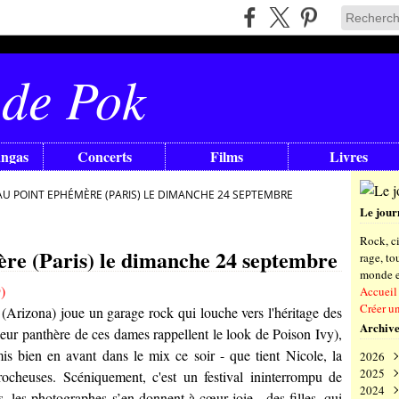
 de Pok
angas
Concerts
Films
Livres
AU POINT EPHÉMÈRE (PARIS) LE DIMANCHE 24 SEPTEMBRE
Le jour
Rock, ci
re (Paris) le dimanche 24 septembre
rage, t
monde en
Accueil
Créer u
 (Arizona) joue un garage rock qui louche vers l'héritage des
Archive
uleur panthère de ces dames rappellent le look de Poison Ivy),
is bien en avant dans le mix ce soir - que tient Nicole, la
2026
2025
Aoû
rocheuses. Scéniquement, c'est un festival ininterrompu de
2024
Juil
Déc
s, les photographes s’en donnent à cœur joie - des filles, qui