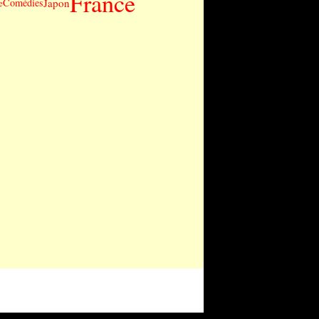
France
Japon
Comédies
e