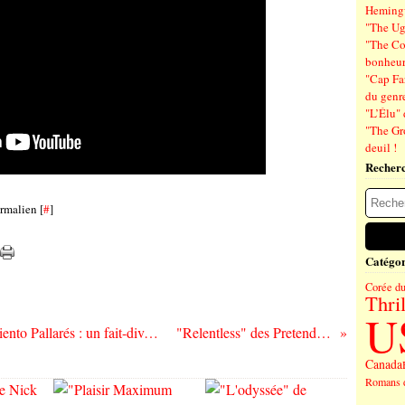
Hemin
"The Ug
"The Co
bonheu
"Cap Far
du genre
"L’Élu" 
"The Gr
deuil !
Recher
rmalien [
#
]
Catégor
Corée d
Thril
U
"Dévoré par les flammes" de Laura Sarmiento Pallarés : un fait-divers célèbre et incompréhensible
"Relentless" des Pretenders : en avant !
Canada
Romans 