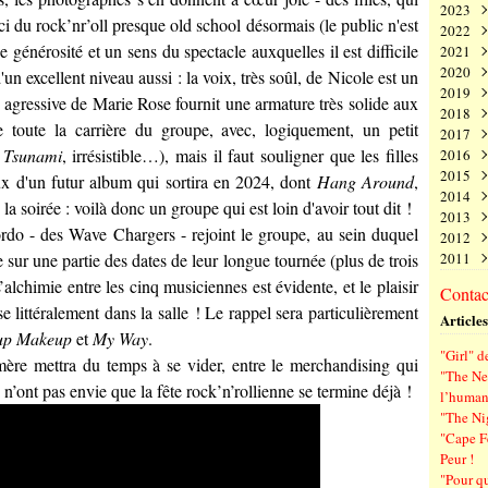
2023
Juin
Nov
Déc
i du rock’nr’oll presque old school désormais (le public n'est
2022
Mai
Oct
Nov
Déc
e générosité et un sens du spectacle auxquelles il est difficile
2021
Avri
Sep
Oct
Nov
Déc
2020
Mar
Aoû
Sep
Oct
Nov
Déc
'un excellent niveau aussi : la voix, très soûl, de Nicole est un
2019
Févr
Juil
Aoû
Sep
Oct
Nov
Déc
t agressive de Marie Rose fournit une armature très solide aux
2018
Janv
Juin
Juil
Aoû
Sep
Oct
Nov
Déc
te toute la carrière du groupe, avec, logiquement, un petit
2017
Mai
Juin
Juil
Aoû
Sep
Oct
Nov
Déc
 Tsunami
, irrésistible…), mais il faut souligner que les filles
2016
Avri
Mai
Juin
Juil
Aoû
Sep
Oct
Nov
Déc
2015
Mar
Avri
Mai
Juin
Juil
Aoû
Sep
Oct
Nov
Déc
 d'un futur album qui sortira en 2024, dont
Hang Around
,
2014
Févr
Mar
Avri
Mai
Juin
Juil
Aoû
Sep
Oct
Nov
Déc
a soirée : voilà donc un groupe qui est loin d'avoir tout dit !
2013
Janv
Févr
Mar
Avri
Mai
Juin
Juil
Aoû
Sep
Oct
Nov
Déc
ordo - des Wave Chargers - rejoint le groupe, au sein duquel
2012
Janv
Févr
Mar
Avri
Mai
Juin
Juil
Aoû
Sep
Oct
Nov
Déc
e sur une partie des dates de leur longue tournée (plus de trois
2011
Janv
Févr
Mar
Avri
Mai
Juin
Juil
Aoû
Sep
Oct
Nov
Déc
Janv
Févr
Mar
Avri
Mai
Juin
Juil
Aoû
Sep
Oct
Nov
Déc
alchimie entre les cinq musiciennes est évidente, et le plaisir
Contact
Janv
Févr
Mar
Avri
Mai
Juin
Juil
Aoû
Sep
Oct
Nov
 littéralement dans la salle ! Le rappel sera particulièrement
Articles
Janv
Févr
Mar
Avri
Mai
Juin
Juil
Aoû
Sep
up Makeup
et
My Way
.
Janv
Févr
Mar
Avri
Mai
Juin
Juil
Aoû
"Girl" d
Janv
Févr
Mar
Avri
Mai
Juin
Juil
mère mettra du temps à se vider, entre le merchandising qui
"The Ne
Janv
Févr
Mar
Avri
Mai
Juin
i n’ont pas envie que la fête rock’n’rollienne se termine déjà !
l’human
Janv
Févr
Mar
Avri
Mai
"The Ni
Janv
Févr
Mar
Avri
"Cape F
Janv
Févr
Mar
Peur !
Janv
Févr
"Pour q
Janv