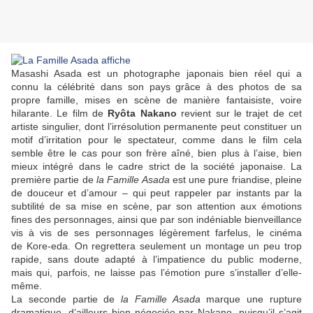
Masashi Asada est un photographe japonais bien réel qui a
connu la célébrité dans son pays grâce à des photos de sa
propre famille, mises en scène de manière fantaisiste, voire
hilarante. Le film de
Ryôta Nakano
revient sur le trajet de cet
artiste singulier, dont l’irrésolution permanente peut constituer un
motif d’irritation pour le spectateur, comme dans le film cela
semble être le cas pour son frère aîné, bien plus à l’aise, bien
mieux intégré dans le cadre strict de la société japonaise. La
première partie de
la Famille Asada
est une pure friandise, pleine
de douceur et d’amour – qui peut rappeler par instants par la
subtilité de sa mise en scène, par son attention aux émotions
fines des personnages, ainsi que par son indéniable bienveillance
vis à vis de ses personnages légèrement farfelus, le cinéma
de
Kore-eda
. On regrettera seulement un montage un peu trop
rapide, sans doute adapté à l’impatience du public moderne,
mais qui, parfois, ne laisse pas l’émotion pure s’installer d’elle-
même.
La seconde partie de
la Famille Asada
marque une rupture
dramatique, d’ailleurs bien négociée par
Nakano
, puisqu’il s’agit