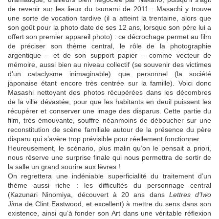
de revenir sur les lieux du tsunami de 2011 : Masachi y trouve
une sorte de vocation tardive (il a atteint la trentaine, alors que
son goût pour la photo date de ses 12 ans, lorsque son père lui a
offert son premier appareil photo) : ce décrochage permet au film
de préciser son thème central, le rôle de la photographie
argentique – et de son support papier – comme vecteur de
mémoire, aussi bien au niveau collectif (se souvenir des victimes
d’un cataclysme inimaginable) que personnel (la société
japonaise étant encore très centrée sur la famille). Voici donc
Masashi nettoyant des photos récupérées dans les décombres
de la ville dévastée, pour que les habitants en deuil puissent les
récupérer et conserver une image des disparus. Cette partie du
film, très émouvante, souffre néanmoins de déboucher sur une
reconstitution de scène familiale autour de la présence du père
disparu qui s’avère trop prévisible pour réellement fonctionner.
Heureusement, le scénario, plus malin qu’on le pensait a priori,
nous réserve une surprise finale qui nous permettra de sortir de
la salle un grand sourire aux lèvres !
On regrettera une indéniable superficialité du traitement d’un
thème aussi riche : les difficultés du personnage central
(
Kazunari Ninomiya
, découvert à 20 ans dans
Lettres d’Iwo
Jima
de
Clint Eastwood
, et excellent) à mettre du sens dans son
existence, ainsi qu’à fonder son Art dans une véritable réflexion