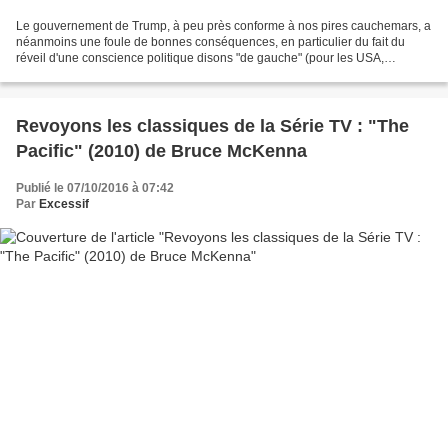
Le gouvernement de Trump, à peu près conforme à nos pires cauchemars, a
néanmoins une foule de bonnes conséquences, en particulier du fait du
réveil d'une conscience politique disons "de gauche" (pour les USA,
entendons-nous bien) et d'un indéniable militantisme...
Revoyons les classiques de la Série TV : "The
Pacific" (2010) de Bruce McKenna
Publié le 07/10/2016 à 07:42
Par
Excessif