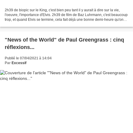
2h39 de biopic sur le King, c'est bien peu tant il y aurait à dire sur la vie,
l'oeuvre, l'importance d'Elvis. 2h39 de film de Baz Luhrmann, c'est beaucoup
trop, et quand Elvis se termine, cela fait déjà une bonne demi-heure qu'on
en a assez, qu'on prie...
"News of the World" de Paul Greengrass : cinq
réflexions...
Publié le 07/04/2021 à 14:04
Par
Excessif