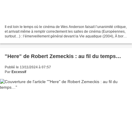
Il est loin le temps où le cinéma de Wes Anderson faisait l’unanimité critique,
et arrivait même à remplir correctement les salles de cinéma (Européennes,
surtout…) : l’émerveillement général devant la Vie aquatique (2004), À bord
du Darjeeling Limited...
"Here" de Robert Zemeckis : au fil du temps…
Publié le 13/11/2024 à 07:57
Par
Excessif