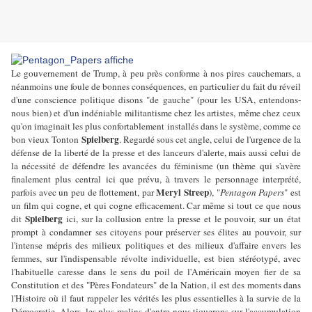
Le gouvernement de Trump, à peu près conforme à nos pires cauchemars, a
néanmoins une foule de bonnes conséquences, en particulier du fait du réveil
d'une conscience politique disons "de gauche" (pour les USA, entendons-
nous bien) et d'un indéniable militantisme chez les artistes, même chez ceux
qu'on imaginait les plus confortablement installés dans le système, comme ce
Spielberg
bon vieux Tonton
. Regardé sous cet angle, celui de l'urgence de la
défense de la liberté de la presse et des lanceurs d'alerte, mais aussi celui de
la nécessité de défendre les avancées du féminisme (un thème qui s'avère
finalement plus central ici que prévu, à travers le personnage interprété,
Meryl Streep
parfois avec un peu de flottement, par
), "
Pentagon Papers
" est
un film qui cogne, et qui cogne efficacement. Car même si tout ce que nous
Spielberg
dit
ici, sur la collusion entre la presse et le pouvoir, sur un état
prompt à condamner ses citoyens pour préserver ses élites au pouvoir, sur
l'intense mépris des milieux politiques et des milieux d'affaire envers les
femmes, sur l'indispensable révolte individuelle, est bien stéréotypé, avec
l'habituelle caresse dans le sens du poil de l'Américain moyen fier de sa
Constitution et des "Pères Fondateurs" de la Nation, il est des moments dans
l'Histoire où il faut rappeler les vérités les plus essentielles à la survie de la
Démocratie. Alors, les plus malins d'entre nous tiquerons sur l'accumulation