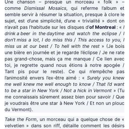
Une chanson – presque un morceau « folk » –
comme
Dismissal Mosaics
, qui referme l’album et
semble servir à résumer la situation, presque à clore le
sujet, est d’une simplicité, d’une « trivialité » dont on
n’avait pas l’habitude sur les disques d’
of Montreal
: «
I
drink a beer in the daytime and watch the eclipse / I
don’t miss a lot, I do miss this / This access to you, I
miss us at our best / To hell with the rest
» (Je bois
une bière en journée et je regarde l’éclipse / Je ne rate
pas grand-chose, mais ça me manque / Ce lien avec
toi, je regrette quand nous étions à notre apogée /
Tant pis pour le reste). Ce qui n’empêche pas
l’animosité envers l’ex-être aimé : «
Surely you knew
me well knew me well enough to know / That I’d want
to be a star in New York / Not a hick in Vermont
» (Tu
me connaissais sûrement assez bien pour savoir / Que
je voudrais être une star à New York / Et non un plouc
du Vermont).
Take the Form
, un morceau qui a quelque chose de «
velvetien » dans son riff, détaille comment les désirs