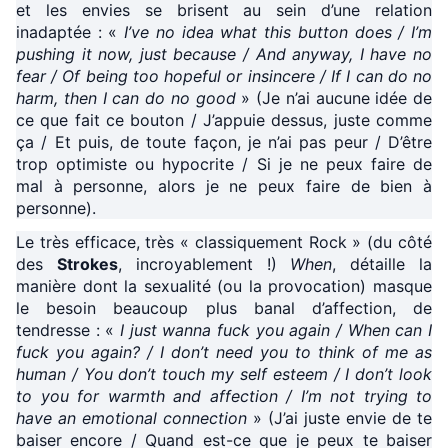
et les envies se brisent au sein d’une relation
inadaptée : «
I’ve no idea what this button does / I’m
pushing it now, just because / And anyway, I have no
fear / Of being too hopeful or insincere / If I can do no
harm, then I can do no good
» (Je n’ai aucune idée de
ce que fait ce bouton / J’appuie dessus, juste comme
ça / Et puis, de toute façon, je n’ai pas peur / D’être
trop optimiste ou hypocrite / Si je ne peux faire de
mal à personne, alors je ne peux faire de bien à
personne).
Le très efficace, très « classiquement Rock » (du côté
des
Strokes
, incroyablement !)
When
, détaille la
manière dont la sexualité (ou la provocation) masque
le besoin beaucoup plus banal d’affection, de
tendresse : «
I just wanna fuck you again / When can I
fuck you again? / I don’t need you to think of me as
human / You don’t touch my self esteem / I don’t look
to you for warmth and affection / I’m not trying to
have an emotional connection
» (J’ai juste envie de te
baiser encore / Quand est-ce que je peux te baiser