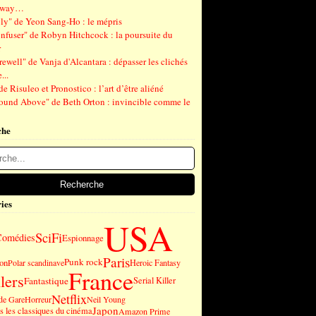
gway…
ly" de Yeon Sang-Ho : le mépris
nfuser" de Robyn Hitchcock : la poursuite du
r
ewell" de Vanja d'Alcantara : dépasser les clichés
...
de Risuleo et Pronostico : l’art d’être aliéné
ound Above" de Beth Orton : invincible comme le
che
ies
USA
SciFi
Comédies
Espionnage
Paris
Punk rock
on
Polar scandinave
Heroic Fantasy
France
lers
Fantastique
Serial Killer
Netflix
de Gare
Horreur
Neil Young
Japon
 les classiques du cinéma
Amazon Prime