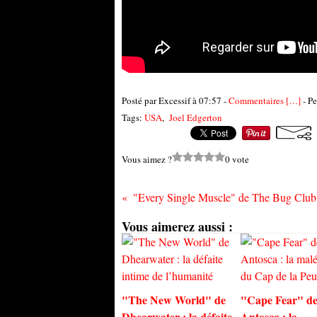
Posté par Excessif à 07:57 -
Commentaires [
…
]
- Pe
Tags:
USA
,
Joel Edgerton
Vous aimez ?
0 vote
Vous aimerez aussi :
"The New World" de
"Cape Fear" de
Dhearwater : la défaite
Antosca : la