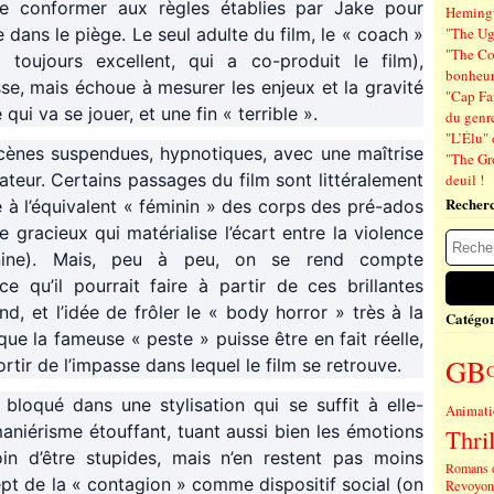
se conformer aux règles établies par Jake pour
Hemin
 dans le piège. Le seul adulte du film, le « coach »
"The Ug
"The Co
n
toujours excellent, qui a co-produit le film),
bonheu
e, mais échoue à mesurer les enjeux et la gravité
"Cap Far
qui va se jouer, et une fin « terrible ».
du genre
"L’Élu" 
scènes suspendues, hypnotiques, avec une maîtrise
"The Gr
ateur. Certains passages du film sont littéralement
deuil !
Recher
à l’équivalent « féminin » des corps des pré-ados
e gracieux qui matérialise l’écart entre la violence
minine). Mais, peu à peu, on se rend compte
e qu’il pourrait faire à partir de ces brillantes
nd, et l’idée de frôler le « body horror » très à la
Catégor
 la fameuse « peste » puisse être en fait réelle,
GB
rtir de l’impasse dans lequel le film se retrouve.
bloqué dans une stylisation qui se suffit à elle-
Animati
niérisme étouffant, tuant aussi bien les émotions
Thril
oin d’être stupides, mais n’en restent pas moins
Romans 
ept de la « contagion » comme dispositif social (on
Revoyons