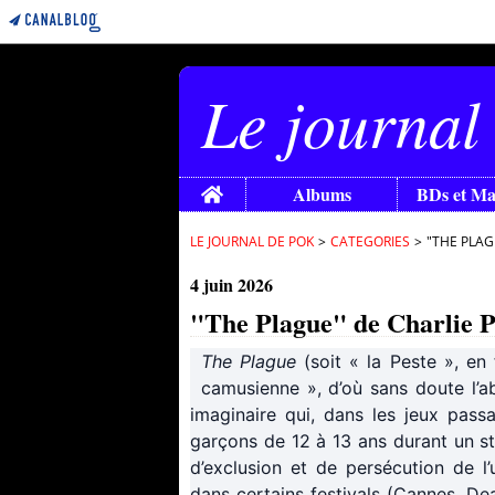
Le journal
Home
Albums
BDs et M
LE JOURNAL DE POK
>
CATEGORIES
>
"THE PLAG
4 juin 2026
"The Plague" de Charlie P
The Plague
(soit « la Peste », en 
camusienne », d’où sans doute l’a
imaginaire qui, dans les jeux pas
garçons de 12 à 13 ans durant un s
d’exclusion et de persécution de l’
dans certains festivals (Cannes, Deau