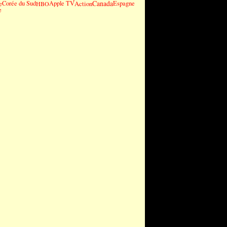
Canada
e
Corée du Sud
Apple TV
Action
Espagne
HBO
e