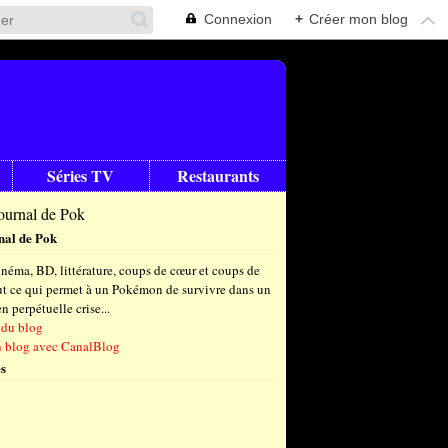
Connexion
+
Créer mon blog
Séries TV
Restaurants
nal de Pok
néma, BD, littérature, coups de cœur et coups de
out ce qui permet à un Pokémon de survivre dans un
 perpétuelle crise...
 du blog
n blog avec CanalBlog
s
t
(6)
let
embre
(24)
(23)