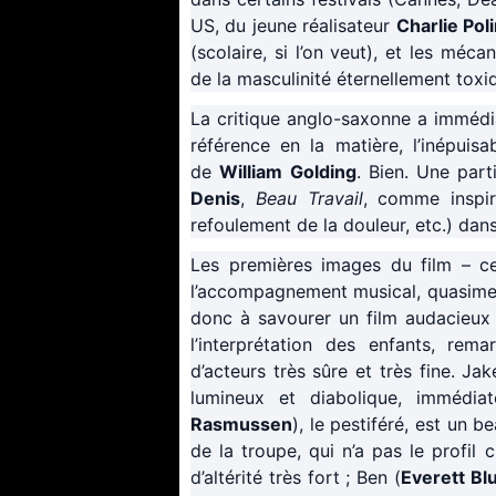
US, du jeune réalisateur
Charlie Pol
(scolaire, si l’on veut), et les mé
de la masculinité éternellement toxi
La critique anglo-saxonne a immédi
référence en la matière, l’inépuisa
de
William Golding
. Bien. Une part
Denis
,
Beau Travail
, comme inspir
refoulement de la douleur, etc.) dan
Les premières images du film – cell
l’accompagnement musical, quasimen
donc à savourer un film audacieux 
l’interprétation des enfants, rem
d’acteurs très sûre et très fine. Jak
lumineux et diabolique, immédiat
Rasmussen
), le pestiféré, est un 
de la troupe, qui n’a pas le profil
d’altérité très fort ; Ben (
Everett Bl