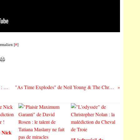
rmalien [
#
]
"Every Single Muscle" de The Bug Club : « Je suis à vous, si vous me voulez ! »
"As Time Explodes" de Neil Young & The Chrome Hearts : « No more Great Again ! »
 Nick
"L'odyssée" de