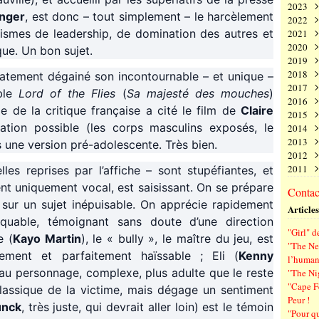
2023
Juin
Nov
Déc
inger
, est donc – tout simplement – le harcèlement
2022
Mai
Oct
Nov
Déc
canismes de leadership, de domination des autres et
2021
Avri
Sep
Oct
Nov
Déc
2020
Mar
Aoû
Sep
Oct
Nov
Déc
que. Un bon sujet.
2019
Févr
Juil
Aoû
Sep
Oct
Nov
Déc
2018
Janv
Juin
Juil
Aoû
Sep
Oct
Nov
Déc
atement dégainé son incontournable – et unique –
2017
Mai
Juin
Juil
Aoû
Sep
Oct
Nov
Déc
ble
Lord of the Flies
(
Sa majesté des mouches
)
2016
Avri
Mai
Juin
Juil
Aoû
Sep
Oct
Nov
Déc
ie de la critique française a cité le film de
Claire
2015
Mar
Avri
Mai
Juin
Juil
Aoû
Sep
Oct
Nov
Déc
ation possible (les corps masculins exposés, le
2014
Févr
Mar
Avri
Mai
Juin
Juil
Aoû
Sep
Oct
Nov
Déc
2013
Janv
Févr
Mar
Avri
Mai
Juin
Juil
Aoû
Sep
Oct
Nov
Déc
s une version pré-adolescente. Très bien.
2012
Janv
Févr
Mar
Avri
Mai
Juin
Juil
Aoû
Sep
Oct
Nov
Déc
2011
Janv
Févr
Mar
Avri
Mai
Juin
Juil
Aoû
Sep
Oct
Nov
Déc
es reprises par l’affiche – sont stupéfiantes, et
Janv
Févr
Mar
Avri
Mai
Juin
Juil
Aoû
Sep
Oct
Nov
Déc
t uniquement vocal, est saisissant. On se prépare
Contact
Janv
Févr
Mar
Avri
Mai
Juin
Juil
Aoû
Sep
Oct
Nov
sur un sujet inépuisable. On apprécie rapidement
Articles
Janv
Févr
Mar
Avri
Mai
Juin
Juil
Aoû
Sep
arquable, témoignant sans doute d’une direction
Janv
Févr
Mar
Avri
Mai
Juin
Juil
Aoû
"Girl" d
Janv
Févr
Mar
Avri
Mai
Juin
Juil
e (
Kayo Martin
), le « bully », le maître du jeu, est
"The Ne
Janv
Févr
Mar
Avri
Mai
Juin
ement et parfaitement haïssable ; Eli (
Kenny
l’human
Janv
Févr
Mar
Avri
Mai
beau personnage, complexe, plus adulte que le reste
"The Ni
Janv
Févr
Mar
Avri
"Cape F
 classique de la victime, mais dégage un sentiment
Janv
Févr
Mar
Peur !
Janv
Févr
unck
, très juste, qui devrait aller loin) est le témoin
"Pour q
Janv