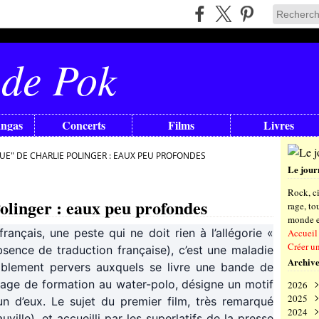
 de Pok
angas
Concerts
Films
Livres
UE" DE CHARLIE POLINGER : EAUX PEU PROFONDES
Le jour
Rock, ci
olinger : eaux peu profondes
rage, t
monde en
français, une peste qui ne doit rien à l’allégorie «
Accueil
Créer u
bsence de traduction française), c’est une maladie
Archive
sablement pervers auxquels se livre une bande de
tage de formation au water-polo, désigne un motif
2026
2025
Aoû
un d’eux. Le sujet du premier film, très remarqué
2024
Juil
Déc
ville), et accueilli par les superlatifs de la presse