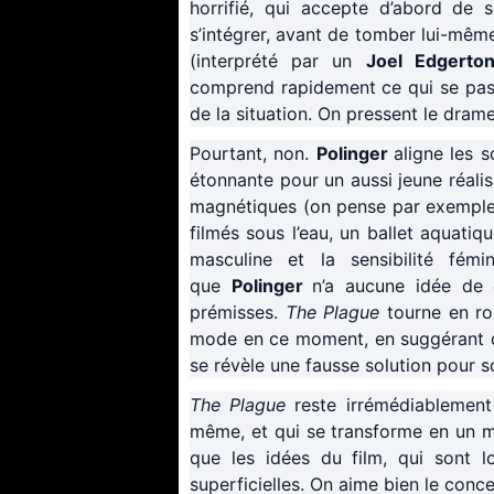
horrifié, qui accepte d’abord de 
s’intégrer, avant de tomber lui-même
(interprété par un
Joel Edgerto
comprend rapidement ce qui se pass
de la situation. On pressent le drame 
Pourtant, non.
Polinger
aligne les 
étonnante pour un aussi jeune réalis
magnétiques (on pense par exemple 
filmés sous l’eau, un ballet aquatiqu
masculine et la sensibilité fé
que
Polinger
n’a aucune idée de c
prémisses.
The Plague
tourne en ro
mode en ce moment, en suggérant que
se révèle une fausse solution pour so
The Plague
reste irrémédiablement 
même, et qui se transforme en un ma
que les idées du film, qui sont l
superficielles. On aime bien le conc