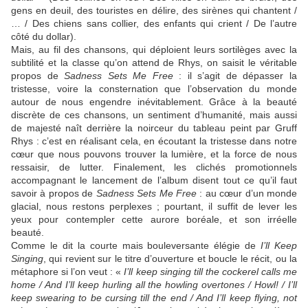
gens en deuil, des touristes en délire, des sirènes qui chantent /
… / Des chiens sans collier, des enfants qui crient / De l’autre
côté du dollar).
Mais, au fil des chansons, qui déploient leurs sortilèges avec la
subtilité et la classe qu’on attend de
Rhys
, on saisit le véritable
propos de
Sadness Sets Me Free
: il s’agit de dépasser la
tristesse, voire la consternation que l’observation du monde
autour de nous engendre inévitablement. Grâce à la beauté
discrète de ces chansons, un sentiment d’humanité, mais aussi
de majesté naît derrière la noirceur du tableau peint par
Gruff
Rhys
: c’est en réalisant cela, en écoutant la tristesse dans notre
cœur que nous pouvons trouver la lumière, et la force de nous
ressaisir, de lutter. Finalement, les clichés promotionnels
accompagnant le lancement de l’album disent tout ce qu’il faut
savoir à propos de
Sadness Sets Me Free
: au cœur d’un monde
glacial, nous restons perplexes ; pourtant, il suffit de lever les
yeux pour contempler cette aurore boréale, et son irréelle
beauté.
Comme le dit la courte mais bouleversante élégie de
I’ll Keep
Singing
, qui revient sur le titre d’ouverture et boucle le récit, ou la
métaphore si l’on veut : «
I’ll keep singing till the cockerel calls me
home / And I’ll keep hurling all the howling overtones / Howl! / I’ll
keep swearing to be cursing till the end / And I’ll keep flying, not