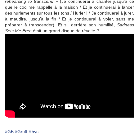
rehearsing to transcend
» (Je continuerai à chanter jusqu’à ce
que le coq me rappelle à la maison / Et je continuerai à lancer
des hurlements sur tous les tons / Hurler ! / Je continuerai à jurer,
à maudire, jusqu’à la fin / Et je continuerai à voler, sans me
préparer à transcender). Et si, derrière son humilité,
Sadness
Sets Me Free
était un grand disque de révolte ?
#GB
#Gruff Rhys