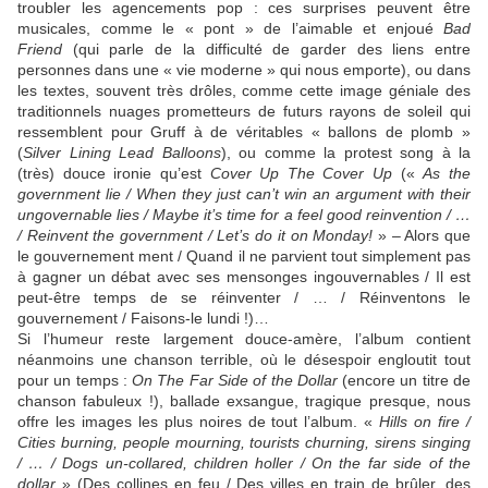
troubler les agencements pop : ces surprises peuvent être
musicales, comme le « pont » de l’aimable et enjoué
Bad
Friend
(qui parle de la difficulté de garder des liens entre
personnes dans une « vie moderne » qui nous emporte), ou dans
les textes, souvent très drôles, comme cette image géniale des
traditionnels nuages prometteurs de futurs rayons de soleil qui
ressemblent pour Gruff à de véritables « ballons de plomb »
(
Silver Lining Lead Balloons
), ou comme la protest song à la
(très) douce ironie qu’est
Cover Up The Cover Up
(«
As the
government lie / When they just can’t win an argument with their
ungovernable lies / Maybe it’s time for a feel good reinvention / …
/ Reinvent the government / Let’s do it on Monday!
» – Alors que
le gouvernement ment / Quand il ne parvient tout simplement pas
à gagner un débat avec ses mensonges ingouvernables / Il est
peut-être temps de se réinventer / … / Réinventons le
gouvernement / Faisons-le lundi !)…
Si l’humeur reste largement douce-amère, l’album contient
néanmoins une chanson terrible, où le désespoir engloutit tout
pour un temps :
On The Far Side of the Dollar
(encore un titre de
chanson fabuleux !), ballade exsangue, tragique presque, nous
offre les images les plus noires de tout l’album. «
Hills on fire /
Cities burning, people mourning, tourists churning, sirens singing
/ … / Dogs un-collared, children holler / On the far side of the
dollar
» (Des collines en feu / Des villes en train de brûler, des