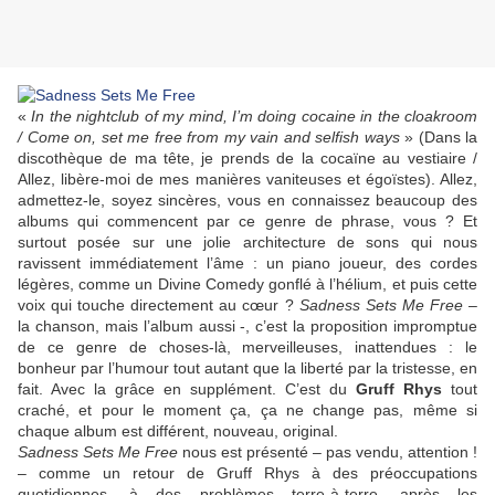
«
In the nightclub of my mind, I’m doing cocaine in the cloakroom
/ Come on, set me free from my vain and selfish ways
» (Dans la
discothèque de ma tête, je prends de la cocaïne au vestiaire /
Allez, libère-moi de mes manières vaniteuses et égoïstes). Allez,
admettez-le, soyez sincères, vous en connaissez beaucoup des
albums qui commencent par ce genre de phrase, vous ? Et
surtout posée sur une jolie architecture de sons qui nous
ravissent immédiatement l’âme : un piano joueur, des cordes
légères, comme un
Divine Comedy
gonflé à l’hélium, et puis cette
voix qui touche directement au cœur ?
Sadness Sets Me Free
–
la chanson, mais l’album aussi -, c’est la proposition impromptue
de ce genre de choses-là, merveilleuses, inattendues : le
bonheur par l’humour tout autant que la liberté par la tristesse, en
fait. Avec la grâce en supplément. C’est du
Gruff Rhys
tout
craché, et pour le moment ça, ça ne change pas, même si
chaque album est différent, nouveau, original.
Sadness Sets Me Free
nous est présenté – pas vendu, attention !
– comme un retour de
Gruff Rhys
à des préoccupations
quotidiennes, à des problèmes terre-à-terre, après les