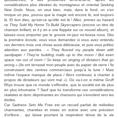
considérations plus élevées du montagneux et oriental
Seeking
New Gods
. Nous, on veut bien, mais, dans le fond, on s’en
moque un peu, pourvu que la magie soit encore là, soit toujours
là. Et bon dieu, qu’est-ce qu’elle est là ! Allez, prenez au hasard
ce
They Sold My Home To Build Skyscrapers
(encore un titre de
chanson brillant, et il y en a une floppée sur ce nouvel album), et
laissez-vous emporter par le groove mi-jazz mi-bossa nova. Dès
la première écoute, vous vous demandez si vous avez entendu
ces derniers mois une chose aussi délicieuse, et puis vous prêtez
attention aux paroles : «
They floored my people down with
sandpaper / They’re building malls up to the moon / But even
space ran out of room / So keep on singing of dictators that go
wrong
» (Ils ont terrassé mon peuple avec du papier de verre / Ils
construisent des centres commerciaux jusqu’à la lune / Mais
même l’espace manque de place / Alors continuez à chanter à
propos de dictateurs qui vont mal »). Où va-t-on si même
Gruff
Rhys
trouve que ce monde s’effondre, que la société est de plus
en plus inhumaine ? Sauf que lui transforme ces considérations
réalistes et donc déprimantes en chansons qui s’envolent vers les
étoiles.
Car
Sadness Sets Me Free
est un recueil parfait de mélodies
charmantes, chantées et mises en scène avec une précision
d’orfèvre… qui laisse pourtant la respiration ténue de la vie