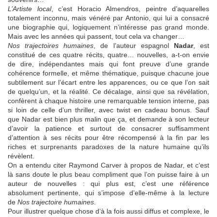
L’Artiste local
, c’est Horacio Almendros, peintre d’aquarelles
totalement inconnu, mais vénéré par Antonio, qui lui a consacré
une biographie qui, logiquement n’intéresse pas grand monde.
Mais avec les années qui passent, tout cela va changer…
Nos trajectoires humaines
, de l’auteur espagnol
Nadar
, est
constitué de ces quatre récits, quatre… nouvelles, a-t-on envie
de dire, indépendantes mais qui font preuve d’une grande
cohérence formelle, et même thématique, puisque chacune joue
subtilement sur l’écart entre les apparences, ou ce que l’on sait
de quelqu’un, et la réalité. Ce décalage, ainsi que sa révélation,
confèrent à chaque histoire une remarquable tension interne, pas
si loin de celle d’un thriller, avec twist en cadeau bonus. Sauf
que
Nadar
est bien plus malin que ça, et demande à son lecteur
d’avoir la patience et surtout de consacrer suffisamment
d’attention à ses récits pour être récompensé à la fin par les
riches et surprenants paradoxes de la nature humaine qu’ils
révèlent.
On a entendu citer
Raymond Carver
à propos de
Nadar
, et c’est
là sans doute le plus beau compliment que l’on puisse faire à un
auteur de nouvelles : qui plus est, c’est une référence
absolument pertinente, qui s’impose d’elle-même à la lecture
de
Nos trajectoire humaines
.
Pour illustrer quelque chose d’à la fois aussi diffus et complexe, le