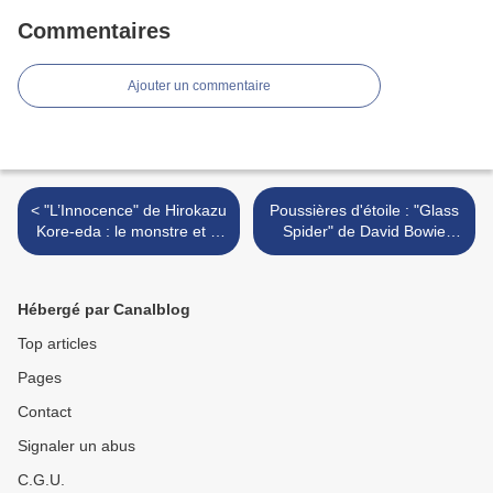
Commentaires
Ajouter un commentaire
< "L’Innocence" de Hirokazu
Poussières d'étoile : "Glass
Kore-eda : le monstre et le
Spider" de David Bowie
puzzle…
(1988) >
Hébergé par Canalblog
Top articles
Pages
Contact
Signaler un abus
C.G.U.