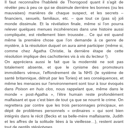
Il faut reconnaître l’habileté de
Thorogood
quant il s’agit de
révéler peu à peu ce qui se dissimule derrière les bonnes (ou les
mauvaises) manières de chaque suspect, et les secrets –
financiers, sexuels, familiaux, etc. – que tout ce (pas si) joli
monde dissimule. Et la révélation finale, même si l’on pourra
relever quelques menues incohérences dans une histoire aussi
compliquée, est réellement bien troussée… Ce qui est quand
même la première chose que l’on demande à ce genre de
mystère, à la résolution duquel on aura aimé participer (même si,
comme chez
Agatha Christie
, la dernière étape de cette
résolution implique des cachotteries vis à vis du lecteur !).
On appréciera aussi le fait que la modernité ne soit pas
totalement absente, et que le cynisme des promoteurs
immobiliers véreux, l’effondrement de la NHS (le système de
santé britannique, détruit par les Tories) et ses conséquences, et
même les menaces sur l’environnement sont tour à tour évoqués
dans
Poison en huis clos
, nous rappelant que, même dans le
monde « post-Agatha », l’être humain reste profondément
malfaisant et que c’est bien de tout ça que se nourrit le crime. On
regrettera par contre que les trois personnages principaux, en
dépit de problèmes personnels « ordinaires » qui sont bien
intégrés dans le récit (Becks et sa belle-mère malfaisante, Judith
et les affres de la solitude liées à la vieillesse…), restent avant
tout de gentils stéréotypes.