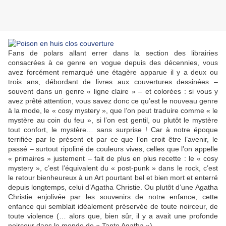
Fans de polars allant errer dans la section des librairies
consacrées à ce genre en vogue depuis des décennies, vous
avez forcément remarqué une étagère apparue il y a deux ou
trois ans, débordant de livres aux couvertures dessinées –
souvent dans un genre « ligne claire » – et colorées : si vous y
avez prêté attention, vous savez donc ce qu’est le nouveau genre
à la mode, le « cosy mystery », que l’on peut traduire comme « le
mystère au coin du feu », si l’on est gentil, ou plutôt le mystère
tout confort, le mystère… sans surprise ! Car à notre époque
terrifiée par le présent et par ce que l’on croit être l’avenir, le
passé – surtout ripoliné de couleurs vives, celles que l’on appelle
« primaires » justement – fait de plus en plus recette : le « cosy
mystery », c’est l’équivalent du « post-punk » dans le rock, c’est
le retour bienheureux à un Art pourtant bel et bien mort et enterré
depuis longtemps, celui d’
Agatha Christie
. Ou plutôt d’une
Agatha
Christie
enjolivée par les souvenirs de notre enfance, cette
enfance qui semblait idéalement préservée de toute noirceur, de
toute violence (… alors que, bien sûr, il y a avait une profonde
noirceur dans le monde de « Tante Agatha »).