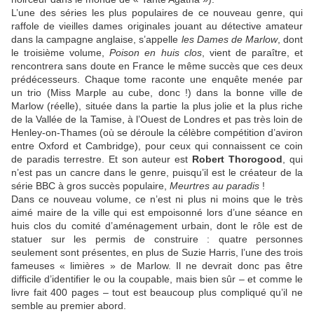
L’une des séries les plus populaires de ce nouveau genre, qui
raffole de vieilles dames originales jouant au détective amateur
dans la campagne anglaise, s’appelle
les Dames de Marlow
, dont
le troisième volume,
Poison en huis clos
, vient de paraître, et
rencontrera sans doute en France le même succès que ces deux
prédécesseurs. Chaque tome raconte une enquête menée par
un trio (Miss Marple au cube, donc !) dans la bonne ville de
Marlow (réelle), située dans la partie la plus jolie et la plus riche
de la Vallée de la Tamise, à l’Ouest de Londres et pas très loin de
Henley-on-Thames (où se déroule la célèbre compétition d’aviron
entre Oxford et Cambridge), pour ceux qui connaissent ce coin
de paradis terrestre. Et son auteur est
Robert Thorogood
, qui
n’est pas un cancre dans le genre, puisqu’il est le créateur de la
série BBC à gros succès populaire,
Meurtres au paradis
!
Dans ce nouveau volume, ce n’est ni plus ni moins que le très
aimé maire de la ville qui est empoisonné lors d’une séance en
huis clos du comité d’aménagement urbain, dont le rôle est de
statuer sur les permis de construire : quatre personnes
seulement sont présentes, en plus de Suzie Harris, l’une des trois
fameuses « limières » de Marlow. Il ne devrait donc pas être
difficile d’identifier le ou la coupable, mais bien sûr – et comme le
livre fait 400 pages – tout est beaucoup plus compliqué qu’il ne
semble au premier abord.