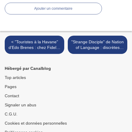
Ajouter un commentaire
< "Touristes à la Havane"
"Strange Disciple" de Nation
d’Edo Brenes : chez Fidel…
of Language : discrètes
manœuvres orchestrales
dans l’obscurité >
Hébergé par Canalblog
Top articles
Pages
Contact
Signaler un abus
C.G.U.
Cookies et données personnelles