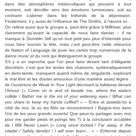
dans des atmosphères mélancoliques qui peuvent à tout
moment, soit décoller vers des émotions lumineuses, soit au
contraire s’abimer dans les tréfonds de la dépression.
Finalement, il y aussi de l’influence de The Smiths, à l’œuvre ici…
On relève aussi que le groupe a, peut-être grâce à
Millhiser
, plus
clairement qu’avant la capacité de nous faire danser – il ne
manque à
Stumblin Still
qu’un tout petit peu plus d’intensité pour
nous faire tourner la tête, mais c’est peut-être cette réticence
de
Nation of Language
de jouer les cartes trop convenues de la
dance music et du rock qui distingueront le groupe.
S’il y a un reproche que l’on peut faire devant tant d’élégante
discrétion, c’est que les textes des chansons, systématiquement
en demi-teinte, manquent quand même de singularité, explorant
le mal être et les doutes amoureux d’une manière assez légère :
de l’ouverture de Weak In Your Light décrivant la faiblesse devant
l’Amour («
Come on in and sit beside me, where the waters
collide / Bathin’ me in the iris of your widening eyes / What can
you share to keep my hands cuffed?
» – Entre et assieds-toi à
côté de moi, là où les flôts se reconcentrent / Baigne-moi dans
l’iris de tes yeux grands ouverts/ Que peux-tu partager avec moi
pour me garder pieds et poings liés ?) à la conclusion accablée
de I Will Never Learn («
Long since lockеd / Far away, in the
citadel / Safely dеrelict / I will ever learn…
» – Enfermé depuis