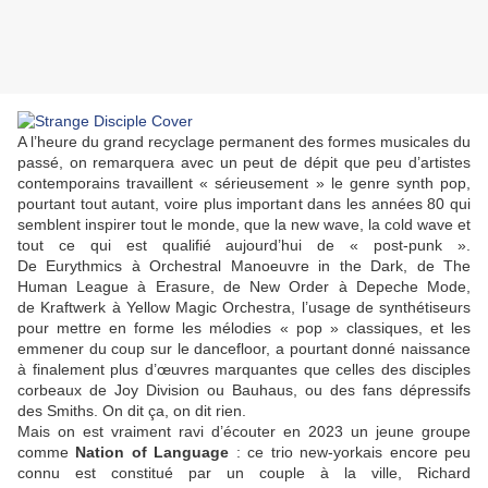
A l’heure du grand recyclage permanent des formes musicales du
passé, on remarquera avec un peut de dépit que peu d’artistes
contemporains travaillent « sérieusement » le genre synth pop,
pourtant tout autant, voire plus important dans les années 80 qui
semblent inspirer tout le monde, que la new wave, la cold wave et
tout ce qui est qualifié aujourd’hui de « post-punk ».
De
Eurythmics
à
Orchestral Manoeuvre in the Dark
, de
The
Human League
à
Erasure
, de
New Order
à
Depeche Mode
,
de
Kraftwerk
à
Yellow Magic Orchestra
, l’usage de synthétiseurs
pour mettre en forme les mélodies « pop » classiques, et les
emmener du coup sur le dancefloor, a pourtant donné naissance
à finalement plus d’œuvres marquantes que celles des disciples
corbeaux de
Joy Division
ou
Bauhaus
, ou des fans dépressifs
des
Smiths
. On dit ça, on dit rien.
Mais on est vraiment ravi d’écouter en 2023 un jeune groupe
comme
Nation of Language
: ce trio new-yorkais encore peu
connu est constitué par un couple à la ville,
Richard