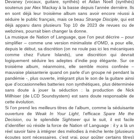
Devaney
(vocaux, guitare, synthés) et
Aidan Noell
(synthés)
soutenus par
Alex Mackay
à la basse depuis l’année dernière. Ils
en sont déjà leur troisième album sans avoir encore réussi à
séduire le public français, mais ce beau
Strange Disciple
, qui est
déjà apparu dans plusieurs Top 10 de 2023 de revues ou de
webzines, pourrait bien changer la donne.
La musique de
Nation of Language
, que l’on peut décrire – pour
simplifier – comme une version minimaliste d’
OMD
, a pour elle,
depuis le début, sa discrétion (on ne roule pas ici les mécaniques
comme chez Future Islands), une discrétion qui devrait
logiquement séduire les adeptes d’indie pop élégante. Sur ce
troisième album, néanmoins, elle semble moins confinée –
mauvaise plaisanterie quand on parle d’un groupe né pendant la
pandémie -, plus ouverte, intégrant plus le son de la guitare ainsi
que d’occasionnelles batteries non synthétiques, plus déterminée
sans doute à jouer la séduction : la production de
Nick
Millhiser
(de
LCD Soundsystem
) est sans doute responsable de
cette évolution.
Si l’on prend les meilleurs titres de l’album, comme la séduisante
ouverture de
Weak In Your Light
, l’efficace
Spare Me the
Decision
, ou le splendide
Sightseer
qui le suit, il est facile
d’identifier où réside la force de
Nation of Language
: il y a là un
réel savoir faire à intégrer des mélodies à mèche lente (plusieurs
écoutes sont nécessaires, c’est vrai, pour goûter certains titres)