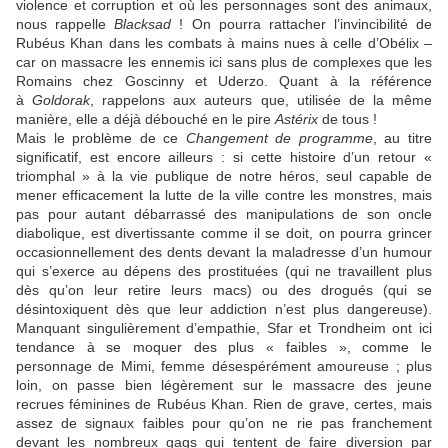
violence et corruption et où les personnages sont des animaux,
nous rappelle
Blacksad
! On pourra rattacher l’invincibilité de
Rubéus Khan dans les combats à mains nues à celle d’Obélix –
car on massacre les ennemis ici sans plus de complexes que les
Romains chez
Goscinny
et
Uderzo
. Quant à la référence
à
Goldorak
, rappelons aux auteurs que, utilisée de la même
manière, elle a déjà débouché en le pire
Astérix
de tous !
Mais le problème de ce
Changement de programme
, au titre
significatif, est encore ailleurs : si cette histoire d’un retour «
triomphal » à la vie publique de notre héros, seul capable de
mener efficacement la lutte de la ville contre les monstres, mais
pas pour autant débarrassé des manipulations de son oncle
diabolique, est divertissante comme il se doit, on pourra grincer
occasionnellement des dents devant la maladresse d’un humour
qui s’exerce au dépens des prostituées (qui ne travaillent plus
dès qu’on leur retire leurs macs) ou des drogués (qui se
désintoxiquent dès que leur addiction n’est plus dangereuse).
Manquant singulièrement d’empathie,
Sfar
et
Trondheim
ont ici
tendance à se moquer des plus « faibles », comme le
personnage de Mimi, femme désespérément amoureuse ; plus
loin, on passe bien légèrement sur le massacre des jeune
recrues féminines de Rubéus Khan. Rien de grave, certes, mais
assez de signaux faibles pour qu’on ne rie pas franchement
devant les nombreux gags qui tentent de faire diversion par