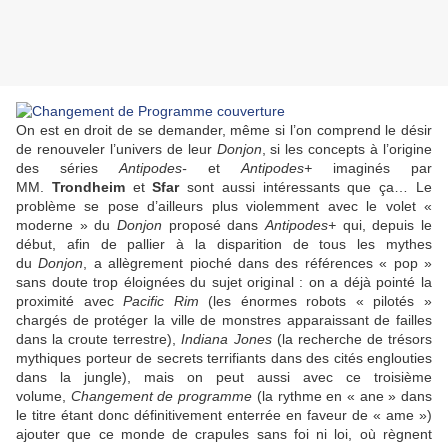
On est en droit de se demander, même si l’on comprend le désir
de renouveler l’univers de leur
Donjon
, si les concepts à l’origine
des séries
Antipodes-
et
Antipodes+
imaginés par
MM.
Trondheim
et
Sfar
sont aussi intéressants que ça… Le
problème se pose d’ailleurs plus violemment avec le volet «
moderne » du
Donjon
proposé dans
Antipodes+
qui, depuis le
début, afin de pallier à la disparition de tous les mythes
du
Donjon
, a allègrement pioché dans des références « pop »
sans doute trop éloignées du sujet original : on a déjà pointé la
proximité avec
Pacific Rim
(les énormes robots « pilotés »
chargés de protéger la ville de monstres apparaissant de failles
dans la croute terrestre),
Indiana Jones
(la recherche de trésors
mythiques porteur de secrets terrifiants dans des cités englouties
dans la jungle), mais on peut aussi avec ce troisième
volume,
Changement de programme
(la rythme en « ane » dans
le titre étant donc définitivement enterrée en faveur de « ame »)
ajouter que ce monde de crapules sans foi ni loi, où règnent