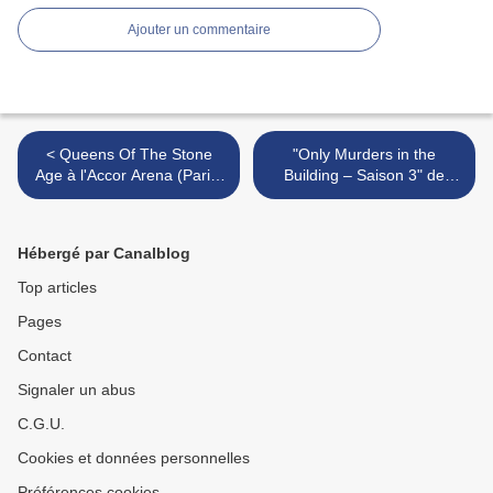
Ajouter un commentaire
< Queens Of The Stone
"Only Murders in the
Age à l'Accor Arena (Paris)
Building – Saison 3" de
le 7 novembre
John Hoffman et Steve
Martin : Broadway Oliver
Putnam >
Hébergé par Canalblog
Top articles
Pages
Contact
Signaler un abus
C.G.U.
Cookies et données personnelles
Préférences cookies