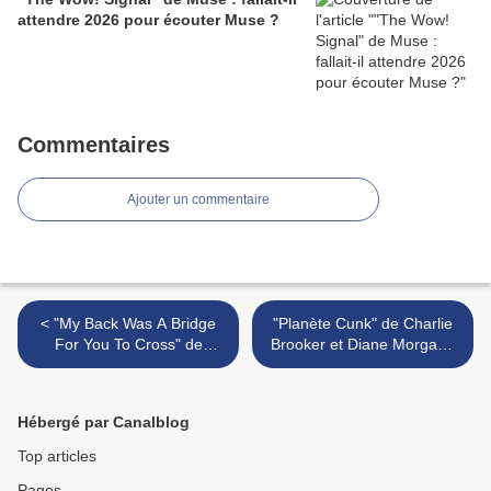
attendre 2026 pour écouter Muse ?
Commentaires
Ajouter un commentaire
< "My Back Was A Bridge
"Planète Cunk" de Charlie
For You To Cross" de
Brooker et Diane Morgan :
Anonhi & The Johnsons :
à pleurer de rire ou à
préserver la mémoire pour
pleurer tout court ? >
espérer sauver notre
Hébergé par Canalblog
avenir…
Top articles
Pages