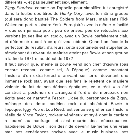
différents », et pas seulement sexuellement.
Ziggy Stardust
, comme on l’appelle pour simplifier, fut enregistré
dans la foulée des titres de
Hunky Dory
, avec le même groupe
(qui sera donc baptisé
The Spiders from Mars
, mais sans
Rick
Wakeman
parti rejoindre
Yes
). Enregistré avec la même « facilité
» que son jumeau pop : peu de prises, peu de retouches aux
versions jouées live en studio, avec un
Bowie
parfaitement clair,
et déterminé quant à ce qu’il veut obtenir. Quand on écoute la
perfection du résultat, d’ailleurs, cette spontanéité est stupéfiante,
témoignant du niveau de maîtrise atteint par
Bowie
et son groupe
à la fin de 1971 et au début de 1972.
Il faut savoir que, même si
Bowie
vend son chef d’œuvre (pas
encore reconnu comme tel, à l’époque) comme racontant
l’histoire d’un extra-terrestre arrivant sur terre, devenant une
immense rock star, avant que ses fans le rejettent de manière
violente du fait de ses dérives égotiques, ce « récit » a été
construit a posteriori en arrangeant l’ordre de morceaux non
écrits avec ce narratif à l’esprit. L’idée du personnage de Ziggy,
mélange des deux modèles rock qui obsèdent
Bowie
à
l’époque,
Iggy Pop
et
Lou Reed
, est venue se greffer sur l’histoire
réelle de
Vince Taylor
, rockeur vénéneux et stylé dont la carrière
a tourné au naufrage, et s’est nourrie des préoccupations
habituelles de Bowie : son désir de devenir lui-même une vraie
star, ses expériences nocives avec le music business, ses