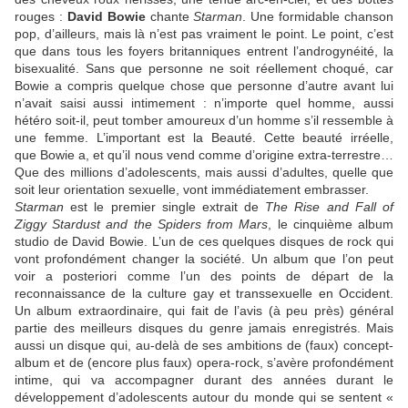
rouges :
David Bowie
chante
Starman
. Une formidable chanson
pop, d’ailleurs, mais là n’est pas vraiment le point. Le point, c’est
que dans tous les foyers britanniques entrent l’androgynéité, la
bisexualité. Sans que personne ne soit réellement choqué, car
Bowie a compris quelque chose que personne d’autre avant lui
n’avait saisi aussi intimement : n’importe quel homme, aussi
hétéro soit-il, peut tomber amoureux d’un homme s’il ressemble à
une femme. L’important est la Beauté. Cette beauté irréelle,
que
Bowie
a, et qu’il nous vend comme d’origine extra-terrestre…
Que des millions d’adolescents, mais aussi d’adultes, quelle que
soit leur orientation sexuelle, vont immédiatement embrasser.
Starman
est le premier single extrait de
The Rise and Fall of
Ziggy Stardust and the Spiders from Mars
, le cinquième album
studio de
David Bowie
. L’un de ces quelques disques de rock qui
vont profondément changer la société. Un album que l’on peut
voir a posteriori comme l’un des points de départ de la
reconnaissance de la culture gay et transsexuelle en Occident.
Un album extraordinaire, qui fait de l’avis (à peu près) général
partie des meilleurs disques du genre jamais enregistrés. Mais
aussi un disque qui, au-delà de ses ambitions de (faux) concept-
album et de (encore plus faux) opera-rock, s’avère profondément
intime, qui va accompagner durant des années durant le
développement d’adolescents autour du monde qui se sentent «