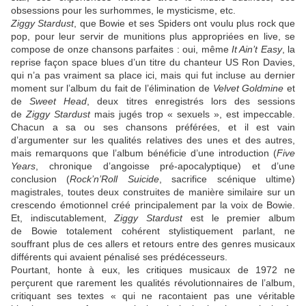
obsessions pour les surhommes, le mysticisme, etc.
Ziggy Stardust
, que
Bowie
et ses
Spiders
ont voulu plus rock que
pop, pour leur servir de munitions plus appropriées en live, se
compose de onze chansons parfaites : oui, même
It Ain’t Easy
, la
reprise façon space blues d’un titre du chanteur US
Ron Davies
,
qui n’a pas vraiment sa place ici, mais qui fut incluse au dernier
moment sur l’album du fait de l’élimination de
Velvet Goldmine
et
de
Sweet Head
, deux titres enregistrés lors des sessions
de
Ziggy Stardust
mais jugés trop « sexuels », est impeccable.
Chacun a sa ou ses chansons préférées, et il est vain
d’argumenter sur les qualités relatives des unes et des autres,
mais remarquons que l’album bénéficie d’une introduction (
Five
Years
, chronique d’angoisse pré-apocalyptique) et d’une
conclusion (
Rock’n’Roll Suicide
, sacrifice scénique ultime)
magistrales, toutes deux construites de manière similaire sur un
crescendo émotionnel créé principalement par la voix de
Bowie
.
Et, indiscutablement,
Ziggy Stardust
est le premier album
de
Bowie
totalement cohérent stylistiquement parlant, ne
souffrant plus de ces allers et retours entre des genres musicaux
différents qui avaient pénalisé ses prédécesseurs.
Pourtant, honte à eux, les critiques musicaux de 1972 ne
perçurent que rarement les qualités révolutionnaires de l’album,
critiquant ses textes « qui ne racontaient pas une véritable