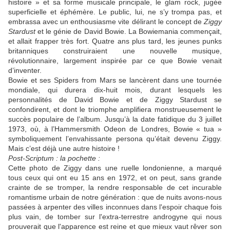
histoire » et sa forme musicale principale, le glam rock, jugée
superficielle et éphémère. Le public, lui, ne s’y trompa pas, et
embrassa avec un enthousiasme vite délirant le concept de
Ziggy
Stardust
et le génie de
David Bowie
. La Bowiemania commençait,
et allait frapper très fort. Quatre ans plus tard, les jeunes punks
britanniques construiraient une nouvelle musique,
révolutionnaire, largement inspirée par ce que
Bowie
venait
d’inventer.
Bowie
et ses
Spiders from Mars
se lancèrent dans une tournée
mondiale, qui durera dix-huit mois, durant lesquels les
personnalités de
David Bowie
et de Ziggy Stardust se
confondirent, et dont le triomphe amplifiera monstrueusement le
succès populaire de l’album. Jusqu’à la date fatidique du 3 juillet
1973, où, à l’Hammersmith Odeon de Londres,
Bowie
« tua »
symboliquement l’envahissante persona qu’était devenu Ziggy.
Mais c’est déjà une autre histoire !
Post-Scriptum : la pochette :
Cette photo de Ziggy dans une ruelle londonienne, a marqué
tous ceux qui ont eu 15 ans en 1972, et on peut, sans grande
crainte de se tromper, la rendre responsable de cet incurable
romantisme urbain de notre génération : que de nuits avons-nous
passées à arpenter des villes inconnues dans l'espoir chaque fois
plus vain, de tomber sur l'extra-terrestre androgyne qui nous
prouverait que l'apparence est reine et que mieux vaut rêver son