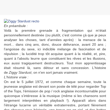
En préambule :
Voilà la première grenade à fragmentation qui m'était
personnellement destinée (ou plutôt, c'est comme çà que je peux
analyser les choses, tant d'années après) : la menace de la
mort... dans cinq ans, donc, douce délivrance, avant 20 ans ;
l'angoisse du sexe, ici indicible mélange de fascination et de
répulsion ; la lucidité trop tôt acquise quant à la réalité, et, pire,
quant à l'absolu leurre que constituent les rêves et les illusions,
eux aussi tragiquement destructeurs. Tout mon apprentissage
était résumé là, sans détour et sans concession. L'histoire
de
Ziggy Stardust
, on n'en sort jamais vraiment.
L'histoire vraie :
On est le 5 juillet 1972, et comme chaque semaine, toute la
jeunesse anglaise est devant son poste de télé pour regarder Top
of the Tops, l’émission de pop / rock anglaise incontournable pour
quiconque s’intéresse à la musique (même si les chansons sont
largement interprétées en playback !). Apparaît alors dans
l’étrange lucarne un véritable extraterrestre, portant fièrement
des cheveux roux hérissés, une tenue arc-en-ciel, et des bottes