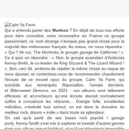
Qui a entendu parler des
Murlocs
? En dépit de tous nos efforts
pour faire connaître, voire reconnaître en France ce groupe
passionnant, ce nom étrange n’évoque pas grand-chose pour la
majorité des mélomanes français. Au mieux, on nous répondra :
« Qui ? Ah oui,
The Morlocks
, le groupe garage de Californie ! ».
Ce à quoi on répondra : « Non, le groupe australien d’
Ambrose
Kenny-Smith
, le co-leader de
King Gizzard & The Lizard Wizard
!
». Bon, ceci dit, arrêtons de répéter la même chose au risque de
nous épuiser, et contentons-nous de recommander chaudement
l’écoute de ce nouvel opus du groupe,
Calm Ya Farm
, qui
succède aux remarqués
Rapscallion
, l’année dernière,
et
Bittersweet Demons
, en 2021 : ces albums sont tellement
efficaces et accrocheurs qu’une écoute devrait normalement
suffire à convaincre les réticents… Energie folle, excellentes
mélodies, créativité tout azimut, on est dans le domaine du
meilleur rock, disons « indie » dans toute sa splendeur.
On sait qu’à partir de ses bases rock psyché / garage
punk,
Kenny-Smith
s’est mis à explorer et investir d’autres genres
dans son album annuel habituel, et qu’il est désormais impossible