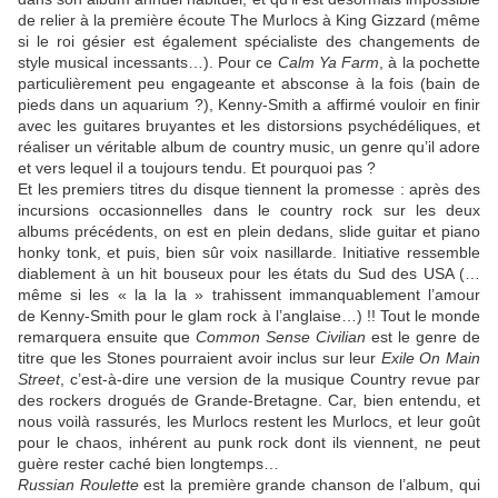
de relier à la première écoute
The Murlocs
à
King Gizzard
(même
si le roi gésier est également spécialiste des changements de
style musical incessants…). Pour ce
Calm Ya Farm
, à la pochette
particulièrement peu engageante et absconse à la fois (bain de
pieds dans un aquarium ?),
Kenny-Smith
a affirmé vouloir en finir
avec les guitares bruyantes et les distorsions psychédéliques, et
réaliser un véritable album de country music, un genre qu’il adore
et vers lequel il a toujours tendu. Et pourquoi pas ?
Et les premiers titres du disque tiennent la promesse : après des
incursions occasionnelles dans le country rock sur les deux
albums précédents, on est en plein dedans, slide guitar et piano
honky tonk, et puis, bien sûr voix nasillarde. Initiative ressemble
diablement à un hit bouseux pour les états du Sud des USA (…
même si les « la la la » trahissent immanquablement l’amour
de
Kenny-Smith
pour le glam rock à l’anglaise…) !! Tout le monde
remarquera ensuite que
Common Sense Civilian
est le genre de
titre que les
Stones
pourraient avoir inclus sur leur
Exile On Main
Street
, c’est-à-dire une version de la musique Country revue par
des rockers drogués de Grande-Bretagne. Car, bien entendu, et
nous voilà rassurés, les
Murlocs
restent les
Murlocs
, et leur goût
pour le chaos, inhérent au punk rock dont ils viennent, ne peut
guère rester caché bien longtemps…
Russian Roulette
est la première grande chanson de l’album, qui