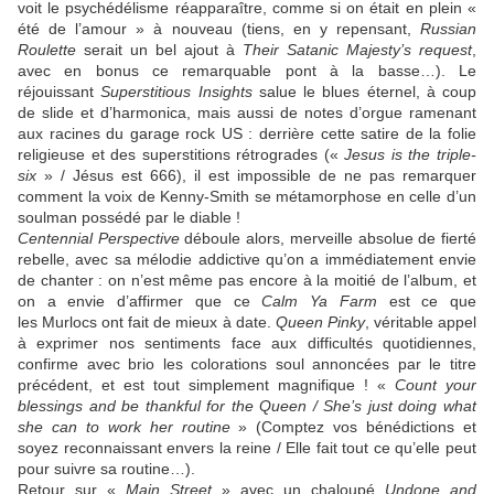
voit le psychédélisme réapparaître, comme si on était en plein «
été de l’amour » à nouveau (tiens, en y repensant,
Russian
Roulette
serait un bel ajout à
Their Satanic Majesty’s request
,
avec en bonus ce remarquable pont à la basse…). Le
réjouissant
Superstitious Insights
salue le blues éternel, à coup
de slide et d’harmonica, mais aussi de notes d’orgue ramenant
aux racines du garage rock US : derrière cette satire de la folie
religieuse et des superstitions rétrogrades («
Jesus is the triple-
six
» / Jésus est 666), il est impossible de ne pas remarquer
comment la voix de
Kenny-Smith
se métamorphose en celle d’un
soulman possédé par le diable !
Centennial Perspective
déboule alors, merveille absolue de fierté
rebelle, avec sa mélodie addictive qu’on a immédiatement envie
de chanter : on n’est même pas encore à la moitié de l’album, et
on a envie d’affirmer que ce
Calm Ya Farm
est ce que
les
Murlocs
ont fait de mieux à date.
Queen Pinky
, véritable appel
à exprimer nos sentiments face aux difficultés quotidiennes,
confirme avec brio les colorations soul annoncées par le titre
précédent, et est tout simplement magnifique ! «
Count your
blessings and be thankful for the Queen / She’s just doing what
she can to work her routine
» (Comptez vos bénédictions et
soyez reconnaissant envers la reine / Elle fait tout ce qu’elle peut
pour suivre sa routine…).
Retour sur «
Main Street
» avec un chaloupé
Undone and