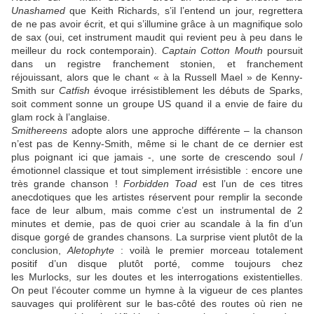
Unashamed
que
Keith Richards
, s’il l’entend un jour, regrettera
de ne pas avoir écrit, et qui s’illumine grâce à un magnifique solo
de sax (oui, cet instrument maudit qui revient peu à peu dans le
meilleur du rock contemporain).
Captain Cotton Mouth
poursuit
dans un registre franchement stonien, et franchement
réjouissant, alors que le chant « à la
Russell Mael
» de
Kenny-
Smith
sur
Catfish
évoque irrésistiblement les débuts de
Sparks
,
soit comment sonne un groupe US quand il a envie de faire du
glam rock à l’anglaise.
Smithereens
adopte alors une approche différente – la chanson
n’est pas de
Kenny-Smith
, même si le chant de ce dernier est
plus poignant ici que jamais -, une sorte de crescendo soul /
émotionnel classique et tout simplement irrésistible : encore une
très grande chanson !
Forbidden Toad
est l’un de ces titres
anecdotiques que les artistes réservent pour remplir la seconde
face de leur album, mais comme c’est un instrumental de 2
minutes et demie, pas de quoi crier au scandale à la fin d’un
disque gorgé de grandes chansons. La surprise vient plutôt de la
conclusion,
Aletophyte
: voilà le premier morceau totalement
positif d’un disque plutôt porté, comme toujours chez
les
Murlocks
, sur les doutes et les interrogations existentielles.
On peut l’écouter comme un hymne à la vigueur de ces plantes
sauvages qui prolifèrent sur le bas-côté des routes où rien ne