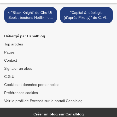
< "Black Knight" de Cho Ui-
"Capital & Idéologie
Seok : boutons Netflix hors
(d’après Piketty)" de C. Alet
de Corée !
et B. Adam : l’histoire des
inégalités sociales pour les
nuls >
Hébergé par Canalblog
Top articles
Pages
Contact
Signaler un abus
C.G.U.
Cookies et données personnelles
Préférences cookies
Voir le profil de Excessif sur le portail Canalblog
Créer un blog sur Canalblog