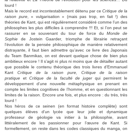
lourd !
Mais le record est incontestablement détenu par ce
Critique de la
raison pure
, « vulgarisation » (mais pas trop, en fait !) des
théories de
Kant
, qui est régulièrement considéré comme l’un des
philosophes les plus difficiles à comprendre !!! Et, si l’on peut se
rassurer en se souvenant du tour de force du
Monde de
Sophie
de
Jostein Gaarder
, triomphe de librairie retraçant
l’évolution de la pensée philosophique de manière relativement
distrayante, il faut bien admettre qu’avec ce livre des Japonais
du
Team Banmikas
, on est devant quelque chose de bien plus
ambitieux encore ! Il s’agit ni plus ni moins que de détailler autant
que possible le contenu théorique des trois livres d’
Emmanuel
Kant
Critique de la raison pure, Critique de la raison
pratique
et
Critique de la faculté de juger
qui permirent le
développement d’une nouvelle métaphysique en prenant en
compte les limites cognitives de l’homme, et en questionnant les
limites de la raison. Encore une fois, et plus encore : du très, très
lourd !
Nos héros de ce seinen (en format histoire complète) sont
quelques élèves d’un lycée que leur jolie et dynamique
professeur de géologie va initier à la philosophie, avant
littéralement de les passionner pour l’œuvre de
Kant
. Si
formellement, on reste dans les codes classiques du manga, on