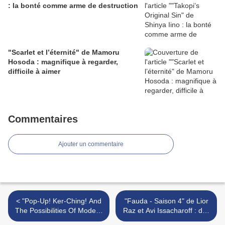
: la bonté comme arme de destruction
"Scarlet et l’éternité" de Mamoru
Hosoda : magnifique à regarder,
difficile à aimer
Commentaires
Ajouter un commentaire
< "Pop-Up! Ker-Ching! And
"Fauda - Saison 4" de Lior
The Possibilities Of Modern
Raz et Avi Issacharoff : des
Shopping" de Mozart Estate
vies sans issues >