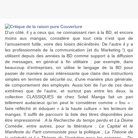
D’un côté, il y a ceux qui, ne connaissant rien à la BD, et encore
moins aux mangas, considère que tout cela n’est que de
l’amusement futile, voire des loisirs décérébrés. De l’autre il y a
les professionnels de la communication (et du Marketing !) qui
utilisent depuis des années la BD comme support à la diffusion
de messages, en général à fin utilitaire : par exemple, dans
beaucoup d’entreprises, on utilise le langage de la BD pour
passer de manière aussi intéressante que claire des instructions
simples en termes de sécurité ou, d’une manière plus générale,
de comportement des employés. Aussi loin de l’un de ces deux
extrêmes que de l’autre, et surtout pas entre les deux, la
collection CLASSIQUES de chez Soleil Manga fait un pari
tellement audacieux qu’on peut le considérer comme « fou » :
faire réfléchir et éduquer « à la haute culture » les lecteurs de
mangas. Il suffit de parcourir la liste des titres disponibles pour
être impressionné :
A la Recherche du temps perdu
et
La Divine
Comédie
, entre autres, pour la littérature ;
Le Capital
et
le
Manifeste du Parti communiste
pour la politique ;
La Théorie de
la relativité
et
La Théorie de l’évolution
pour les sciences… Du