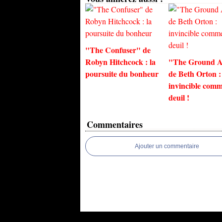
"The Confuser" de
Robyn Hitchcock : la
"The Ground A
poursuite du bonheur
de Beth Orton :
invincible comm
deuil !
Commentaires
Ajouter un commentaire