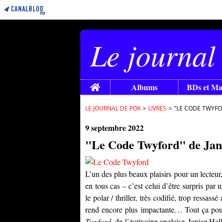
Le journal
Home
Albums
BDs et M
LE JOURNAL DE POK
>
LIVRES
>
"LE CODE TWYFOR
9 septembre 2022
"Le Code Twyford" de Janic
L’un des plus beaux plaisirs pour un lecteur,
en tous cas – c’est celui d’être surpris par
le polar / thriller, très codifié, trop ressass
rend encore plus impactante… Tout ça pour
Twyford
, de l’écrivaine anglaise
Janice Hall