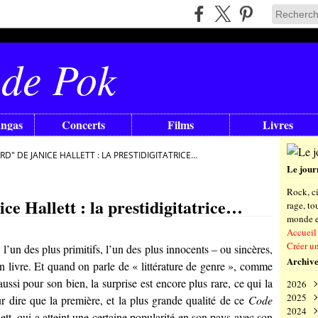
 de Pok
angas
Concerts
Films
Livres
D" DE JANICE HALLETT : LA PRESTIDIGITATRICE…
Le jour
Rock, ci
e Hallett : la prestidigitatrice…
rage, t
monde en
Accueil
Créer u
 l’un des plus primitifs, l’un des plus innocents – ou sincères,
Archive
 un livre. Et quand on parle de « littérature de genre », comme
é aussi pour son bien, la surprise est encore plus rare, ce qui la
2026
2025
Aoû
 dire que la première, et la plus grande qualité de ce
Code
2024
Juil
Déc
ett
, qui a atteint une certaine popularité en son pays avec son