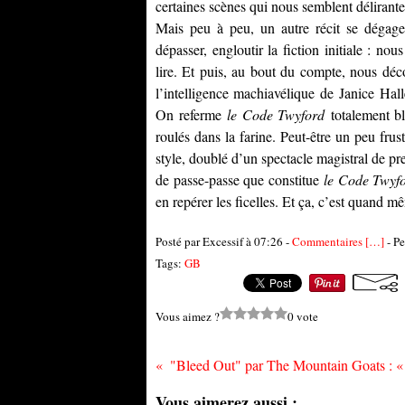
certaines scènes qui nous semblent délirante
Mais peu à peu, un autre récit se dégage, 
dépasser, engloutir la fiction initiale : n
lire. Et puis, au bout du compte, nous d
l’intelligence machiavélique de
Janice Hall
On referme
le Code Twyford
totalement blu
roulés dans la farine. Peut-être un peu frust
style, doublé d’un spectacle magistral de pre
de passe-passe que constitue
le Code Twyf
en repérer les ficelles. Et ça, c’est quand
Posté par Excessif à 07:26 -
Commentaires [
…
]
- Pe
Tags:
GB
Vous aimez ?
0 vote
Vous aimerez aussi :