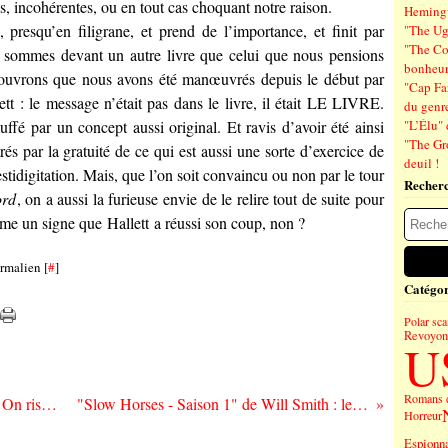
s, incohérentes, ou en tout cas choquant notre raison.
Hemin
presqu’en filigrane, et prend de l’importance, et finit par
"The Ug
"The Co
ous sommes devant un autre livre que celui que nous pensions
bonheu
écouvrons que nous avons été manœuvrés depuis le début par
"Cap Far
ett
: le message n’était pas dans le livre, il était LE LIVRE.
du genre
ffé par un concept aussi original. Et ravis d’avoir été ainsi
"L’Élu" 
"The Gr
rés par la gratuité de ce qui est aussi une sorte d’exercice de
deuil !
stidigitation. Mais, que l’on soit convaincu ou non par le tour
Recher
ord
, on a aussi la furieuse envie de le relire tout de suite pour
 même un signe que
Hallett
a réussi son coup, non ?
rmalien [
#
]
Catégor
Polar sc
Revoyons
U
Romans 
"Bleed Out" par The Mountain Goats : « On risque de manquer de balles ! »
"Slow Horses - Saison 1" de Will Smith : le bureau des sans-légendes
Horreur
Espionn