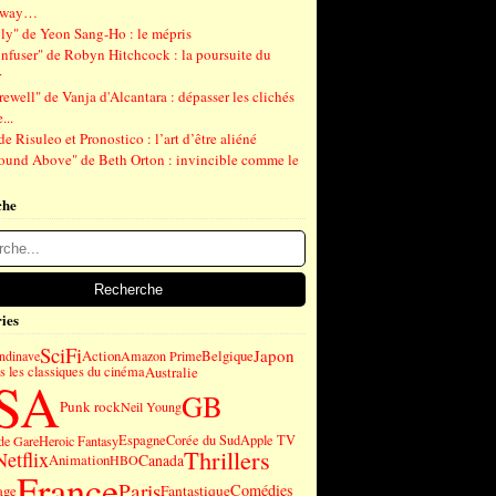
gway…
ly" de Yeon Sang-Ho : le mépris
nfuser" de Robyn Hitchcock : la poursuite du
r
ewell" de Vanja d'Alcantara : dépasser les clichés
...
de Risuleo et Pronostico : l’art d’être aliéné
ound Above" de Beth Orton : invincible comme le
che
ies
SciFi
Japon
Action
Belgique
andinave
Amazon Prime
 les classiques du cinéma
Australie
SA
GB
Punk rock
Neil Young
Espagne
Corée du Sud
Apple TV
de Gare
Heroic Fantasy
Thrillers
Netflix
Canada
Animation
HBO
France
Paris
Comédies
Fantastique
age