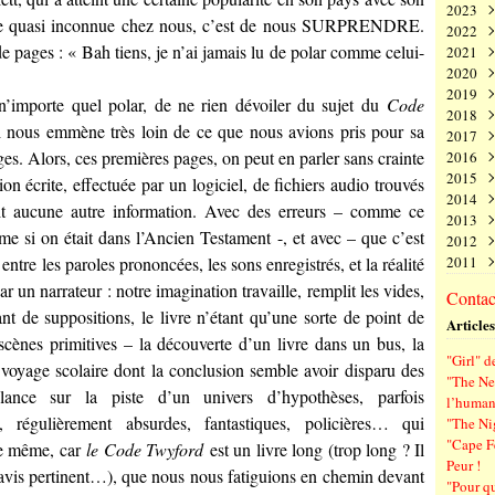
2023
Juin
Nov
Déc
une quasi inconnue chez nous, c’est de nous SURPRENDRE.
2022
Mai
Oct
Nov
Déc
e pages : « Bah tiens, je n’ai jamais lu de polar comme celui-
2021
Avri
Sep
Oct
Nov
Déc
2020
Mar
Aoû
Sep
Oct
Nov
Déc
2019
Févr
Juil
Aoû
Sep
Oct
Nov
Déc
’importe quel polar, de ne rien dévoiler du sujet du
Code
2018
Janv
Juin
Juil
Aoû
Sep
Oct
Nov
Déc
ui nous emmène très loin de ce que nous avions pris pour sa
2017
Mai
Juin
Juil
Aoû
Sep
Oct
Nov
Déc
ges. Alors, ces premières pages, on peut en parler sans crainte
2016
Avri
Mai
Juin
Juil
Aoû
Sep
Oct
Nov
Déc
2015
Mar
Avri
Mai
Juin
Juil
Aoû
Sep
Oct
Nov
Déc
ption écrite, effectuée par un logiciel, de fichiers audio trouvés
2014
Févr
Mar
Avri
Mai
Juin
Juil
Aoû
Sep
Oct
Nov
Déc
it aucune autre information. Avec des erreurs – comme ce
2013
Janv
Févr
Mar
Avri
Mai
Juin
Juil
Aoû
Sep
Oct
Nov
Déc
e si on était dans l’Ancien Testament -, et avec – que c’est
2012
Janv
Févr
Mar
Avri
Mai
Juin
Juil
Aoû
Sep
Oct
Nov
Déc
entre les paroles prononcées, les sons enregistrés, et la réalité
2011
Janv
Févr
Mar
Avri
Mai
Juin
Juil
Aoû
Sep
Oct
Nov
Déc
Janv
Févr
Mar
Avri
Mai
Juin
Juil
Aoû
Sep
Oct
Nov
Déc
r un narrateur : notre imagination travaille, remplit les vides,
Contact
Janv
Févr
Mar
Avri
Mai
Juin
Juil
Aoû
Sep
Oct
Nov
nt de suppositions, le livre n’étant qu’une sorte de point de
Articles
Janv
Févr
Mar
Avri
Mai
Juin
Juil
Aoû
Sep
scènes primitives – la découverte d’un livre dans un bus, la
Janv
Févr
Mar
Avri
Mai
Juin
Juil
Aoû
"Girl" d
Janv
Févr
Mar
Avri
Mai
Juin
Juil
t voyage scolaire dont la conclusion semble avoir disparu des
"The Ne
Janv
Févr
Mar
Avri
Mai
Juin
nce sur la piste d’un univers d’hypothèses, parfois
l’human
Janv
Févr
Mar
Avri
Mai
s, régulièrement absurdes, fantastiques, policières… qui
"The Ni
Janv
Févr
Mar
Avri
"Cape F
ive même, car
le Code Twyford
est un livre long (trop long ? Il
Janv
Févr
Mar
Peur !
Janv
Févr
 avis pertinent…), que nous nous fatiguions en chemin devant
"Pour q
Janv