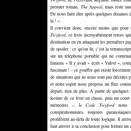
premier roman,
The Appeal
, mais reste 
De nous faire dire après quelques dizaines d
là ! ».
Il convient donc, encore moins que pour n
Twyford
, ce livre incroyablement retors q
destination en en attaquant les premières pa
de spoiler : ce qu’on lit, c’est la retranscri
sur un téléphone portable qui ne contena
fameux « Il y avait » écrit « Yahvé », comm
fascinant ! – ce gouffre qui existe forcément 
de situations qui ne nous sont pas décrites pa
et notre esprit nous propose un flux consta
départ, rien de plus. A partir de quelques 
lecture de ce livre en classe, puis un cour
mémoires -,
le Code Twyford
nous la
conspirationnistes, toujours paranoïaque
prolifèrent au-delà de toute logique. Il arr
faut arriver à sa conclusion pour former un