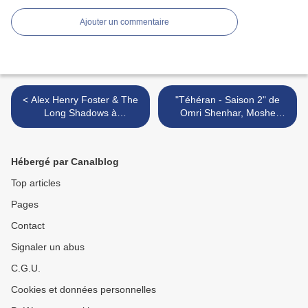
Ajouter un commentaire
< Alex Henry Foster & The
"Téhéran - Saison 2" de
Long Shadows à
Omri Shenhar, Moshe
Supersonic Records le jeudi
Zonder, Maor Cohen : le
5 août
déclin >
Hébergé par Canalblog
Top articles
Pages
Contact
Signaler un abus
C.G.U.
Cookies et données personnelles