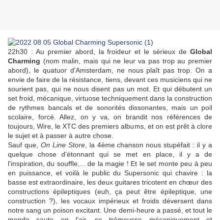
22h30 : Au premier abord, la froideur et le sérieux de
Global
Charming
(nom malin, mais qui ne leur va pas trop au premier
abord), le quatuor d'Amsterdam, ne nous plaît pas trop. On a
envie de faire de la résistance, tiens, devant ces musiciens qui ne
sourient pas, qui ne nous disent pas un mot. Et qui débutent un
set froid, mécanique, virtuose techniquement dans la construction
de rythmes bancals et de sonorités dissonantes, mais un poil
scolaire, forcé. Allez, on y va, on brandit nos références de
toujours, Wire, le XTC des premiers albums, et on est prêt à clore
le sujet et à passer à autre chose.
Sauf que,
On Line Store
, la 4ème chanson nous stupéfait : il y a
quelque chose d'étonnant qui se met en place, il y a de
l'inspiration, du souffle,... de la magie ! Et le set monte peu à peu
en puissance, et voilà le public du Supersonic qui chavire : la
basse est extraordinaire, les deux guitares tricotent en chœur des
constructions épileptiques (euh, ça peut être épileptique, une
construction ?), les vocaux impérieux et froids déversent dans
notre sang un poison excitant. Une demi-heure a passé, et tout le
monde saute en l’air, se trémousse mécaniquement et