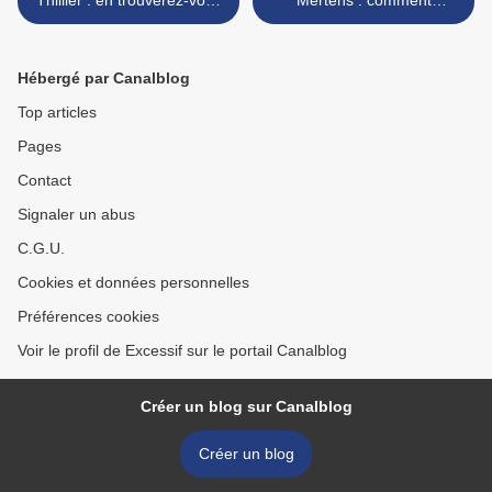
Thillier : en trouverez-vous
Mertens : comment
l’issue par vous-même ?
réinventer et réenchanter le
roman noir >
Hébergé par Canalblog
Top articles
Pages
Contact
Signaler un abus
C.G.U.
Cookies et données personnelles
Préférences cookies
Voir le profil de Excessif sur le portail Canalblog
Créer un blog sur Canalblog
Créer un blog