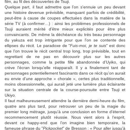
film, au fil des découvertes de Tsuji.
Quelque part, il faut admettre que l’on s'ennuie un peu devant
une histoire devenue prévisible, manquant parfois de crédibilité,
peut-être à cause de coupes effectuées dans la matière de la
série TV (à confirmer…) : ainsi les problèmes professionnels de
Tsuji auraient mérité d'être mieux explicités pour être plus
convaincants. De même la déchéance du très beau personnage
du yakuza est trop intrigante pour que l'on se contente des
ellipses du récit. Le paradoxe de "
Fuis-moi, je te suis
" est donc
que l'on trouve le récit central trop long, trop prévisible, tout en
regrettant de ne pas en découvrir plus sur les autres
personnages, comme la petite fille abandonnée d’Uyiko, qui
crève l'écran lorsqu'elle réapparaît. Il y a finalement tant de
personnages potentiellement fascinants dans ce récit qu’on aurait
eu envie d’une approche « chorale », certes plus traditionnelle,
moins obsessionnelle, qui aurait jeté une lumière plus éclairante
sur la situation centrale de la course-poursuite entre Tsuji et
Ukiyo.
Il faut malheureusement attendre la dernière demi-heure du film,
quatre ans plus tard, pour retrouver un peu de la magie du
premier long métrage, jusqu'à une conclusion en forme d'éternel
recommencement plutôt réussie. Nous vient alors à l’esprit,
devant ce happy-end que l’on imagine bien temporaire, la
fameuse phrase du "
Pickpocket
" de
Bresson
: « Pour aller jusqu'à