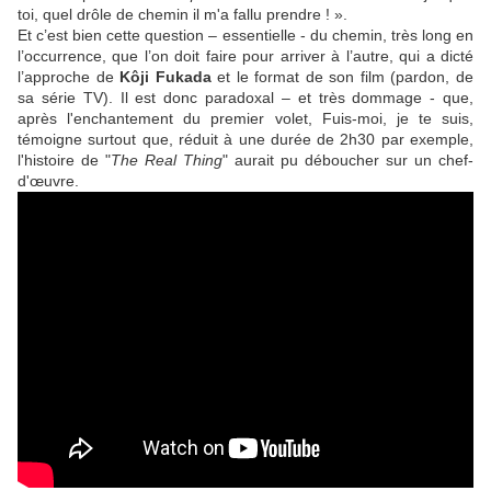
toi, quel drôle de chemin il m'a fallu prendre ! ».
Et c’est bien cette question – essentielle - du chemin, très long en
l’occurrence, que l’on doit faire pour arriver à l’autre, qui a dicté
l’approche de
Kôji Fukada
et le format de son film (pardon, de
sa série TV). Il est donc paradoxal – et très dommage - que,
après l'enchantement du premier volet, Fuis-moi, je te suis,
témoigne surtout que, réduit à une durée de 2h30 par exemple,
l'histoire de "
The Real Thing
" aurait pu déboucher sur un chef-
d'œuvre.