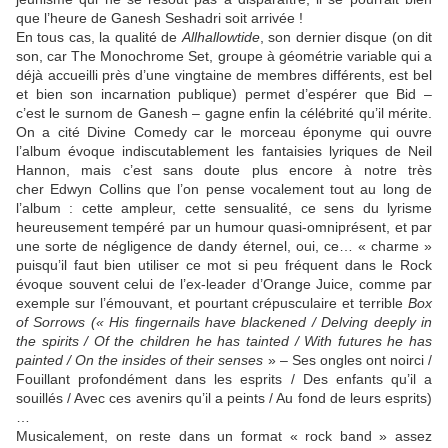
que l’heure de Ganesh Seshadri soit arrivée !
En tous cas, la qualité de
Allhallowtide
, son dernier disque (on dit
son, car The Monochrome Set, groupe à géométrie variable qui a
déjà accueilli près d’une vingtaine de membres différents, est bel
et bien son incarnation publique) permet d’espérer que Bid –
c’est le surnom de Ganesh – gagne enfin la célébrité qu’il mérite.
On a cité Divine Comedy car le morceau éponyme qui ouvre
l’album évoque indiscutablement les fantaisies lyriques de Neil
Hannon, mais c’est sans doute plus encore à notre très
cher Edwyn Collins que l’on pense vocalement tout au long de
l’album : cette ampleur, cette sensualité, ce sens du lyrisme
heureusement tempéré par un humour quasi-omniprésent, et par
une sorte de négligence de dandy éternel, oui, ce… « charme »
puisqu’il faut bien utiliser ce mot si peu fréquent dans le Rock
évoque souvent celui de l’ex-leader d’Orange Juice, comme par
exemple sur l’émouvant, et pourtant crépusculaire et terrible
Box
of Sorrows
(« His fingernails have blackened / Delving deeply in
the spirits / Of the children he has tainted / With futures he has
painted / On the insides of their senses
» – Ses ongles ont noirci /
Fouillant profondément dans les esprits / Des enfants qu’il a
souillés / Avec ces avenirs qu’il a peints / Au fond de leurs esprits)
…
Musicalement, on reste dans un format « rock band » assez