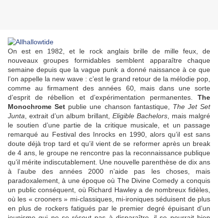
On est en 1982, et le rock anglais brille de mille feux, de
nouveaux groupes formidables semblent apparaître chaque
semaine depuis que la vague punk a donné naissance à ce que
l’on appelle la new wave : c’est le grand retour de la mélodie pop,
comme au firmament des années 60, mais dans une sorte
d’esprit de rébellion et d’expérimentation permanentes.
The
Monochrome Set
publie une chanson fantastique,
The Jet Set
Junta
, extrait d’un album brillant,
Eligible Bachelors
, mais malgré
le soutien d’une partie de la critique musicale, et un passage
remarqué au Festival des Inrocks en 1990, alors qu’il est sans
doute déjà trop tard et qu’il vient de se reformer après un break
de 4 ans, le groupe ne rencontre pas la reconnaissance publique
qu’il mérite indiscutablement. Une nouvelle parenthèse de dix ans
à l’aube des années 2000 n’aide pas les choses, mais
paradoxalement, à une époque où The Divine Comedy a conquis
un public conséquent, où Richard Hawley a de nombreux fidèles,
où les « crooners » mi-classiques, mi-ironiques séduisent de plus
en plus de rockers fatigués par le premier degré épuisant d’un
jeunisme qui ne se résout pas à disparaître, il se pourrait bien