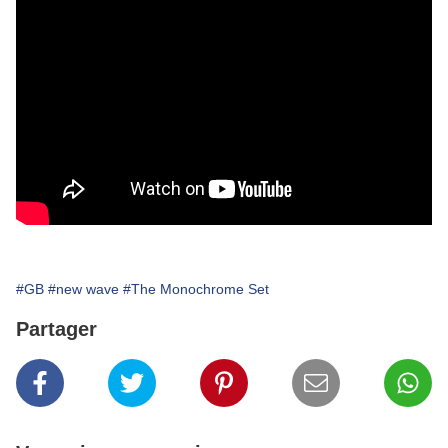
#GB
#new wave
#The Monochrome Set
Partager