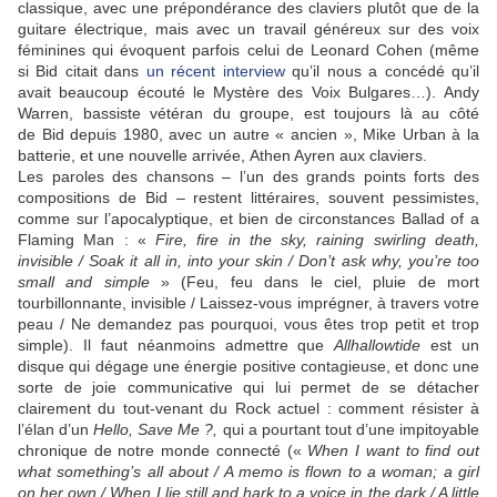
classique, avec une prépondérance des claviers plutôt que de la
guitare électrique, mais avec un travail généreux sur des voix
féminines qui évoquent parfois celui de Leonard Cohen (même
si Bid citait dans
un récent interview
qu’il nous a concédé qu’il
avait beaucoup écouté le Mystère des Voix Bulgares…). Andy
Warren, bassiste vétéran du groupe, est toujours là au côté
de Bid depuis 1980, avec un autre « ancien », Mike Urban à la
batterie, et une nouvelle arrivée, Athen Ayren aux claviers.
Les paroles des chansons – l’un des grands points forts des
compositions de Bid – restent littéraires, souvent pessimistes,
comme sur l’apocalyptique, et bien de circonstances Ballad of a
Flaming Man : «
Fire, fire in the sky, raining swirling death,
invisible / Soak it all in, into your skin / Don’t ask why, you’re too
small and simple
» (Feu, feu dans le ciel, pluie de mort
tourbillonnante, invisible / Laissez-vous imprégner, à travers votre
peau / Ne demandez pas pourquoi, vous êtes trop petit et trop
simple). Il faut néanmoins admettre que
Allhallowtide
est un
disque qui dégage une énergie positive contagieuse, et donc une
sorte de joie communicative qui lui permet de se détacher
clairement du tout-venant du Rock actuel : comment résister à
l’élan d’un
Hello, Save Me ?,
qui a pourtant tout d’une impitoyable
chronique de notre monde connecté («
When I want to find out
what something’s all about / A memo is flown to a woman; a girl
on her own / When I lie still and hark to a voice in the dark / A little