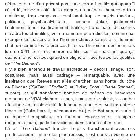
détracteurs ne d’en privent pas : une voix-off inutile qui apparaît
çà et là, assez à côté de la plaque, un scénario beaucoup trop
ambitieux, trop complexe, combinant trop de sujets (sociaux,
politiques, psychanalytiques… comme Joker, justement)
finalement tous insuffisamment traités, et une paire de scènes
maladroites et inutiles, voire même un peu ridicules, comme par
exemple les baisers entre l’homme chauve-souris et la femme-
chat, ou comme les références finales à l’héroïsme des pompiers
lors de 9-11. Sur trois heures de film, ce n’est pas tant que ça,
quand même, surtout quand on aligne en face toutes les qualités
de "
The Batman
".
Il y a bien entendu le travail esthétique – décors, image, son,
costumes, mais aussi cadrage – remarquable, avec une
inspiration que
Reeves
est allée chercher, sans honte, du côté
de
Fincher
("
Se7en
", "
Zodiac
") et
Ridley Scott
("
Blade Runner
",
surtout), et qui transforme nombre de scènes en immenses
moments de VRAI cinéma : citons, juste pour le plaisir, le combat
/ fusillade dans l’obscurité, la longue poursuite en voiture entre le
Pingouin (
Colin Farrell
, méconnaissable) et le Batman, et surtout
ce moment magnifique où l’homme chauve-souris, fumigène
rouge à la main, guide les victimes dans l’arène submergée.
Là où "
The Batman
" tranche le plus franchement avec ses
prédécesseurs, même les plus réussis, c’est dans la volonté de