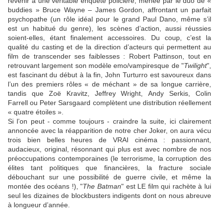
revenir à une véritable enquête policière, menée par le duo de «
buddies » Bruce Wayne – James Gordon, affrontant un parfait
psychopathe (un rôle idéal pour le grand Paul Dano, même s’il
est un habitué du genre), les scènes d’action, aussi réussies
soient-elles, étant finalement accessoires. Du coup, c’est la
qualité du casting et de la direction d’acteurs qui permettent au
film de transcender ses faiblesses :
Robert Pattinson
, tout en
retrouvant largement son modèle emo/vampiresque de "
Twilight
",
est fascinant du début à la fin,
John Turturro
est savoureux dans
l’un des premiers rôles « de méchant » de sa longue carrière,
tandis que
Zoë Kravitz
,
Jeffrey Wright
,
Andy Serkis
,
Colin
Farrell
ou
Peter Sarsgaard
complètent une distribution réellement
« quatre étoiles ».
Si l’on peut - comme toujours - craindre la suite, ici clairement
annoncée avec la réapparition de notre cher Joker, on aura vécu
trois bien belles heures de VRAI cinéma : passionnant,
audacieux, original, résonnant qui plus est avec nombre de nos
préoccupations contemporaines (le terrorisme, la corruption des
élites tant politiques que financières, la fracture sociale
débouchant sur une possibilité de guerre civile, et même la
montée des océans !), "
The Batman
" est LE film qui rachète à lui
seul les dizaines de blockbusters indigents dont on nous abreuve
à longueur d’année.