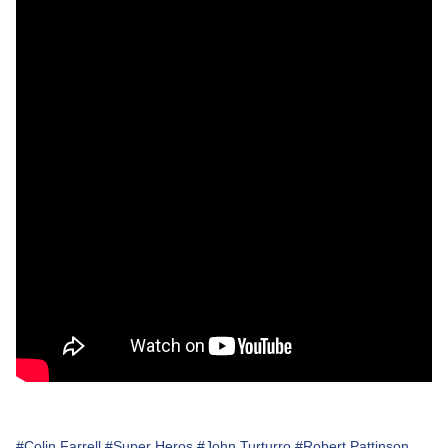
#Colin Farrell
#Super Heros
#John Turturro
#Robert Pattinson