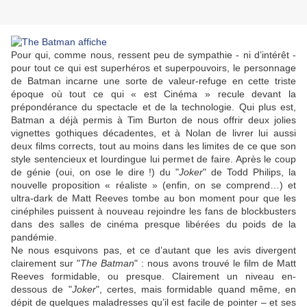
Pour qui, comme nous, ressent peu de sympathie - ni d’intérêt -
pour tout ce qui est superhéros et superpouvoirs, le personnage
de Batman incarne une sorte de valeur-refuge en cette triste
époque où tout ce qui « est Cinéma » recule devant la
prépondérance du spectacle et de la technologie. Qui plus est,
Batman a déjà permis à
Tim Burton
de nous offrir deux jolies
vignettes gothiques décadentes, et à
Nolan
de livrer lui aussi
deux films corrects, tout au moins dans les limites de ce que son
style sentencieux et lourdingue lui permet de faire. Après le coup
de génie (oui, on ose le dire !) du "
Joker
" de
Todd Philips
, la
nouvelle proposition « réaliste » (enfin, on se comprend…) et
ultra-dark de
Matt Reeves
tombe au bon moment pour que les
cinéphiles puissent à nouveau rejoindre les fans de blockbusters
dans des salles de cinéma presque libérées du poids de la
pandémie.
Ne nous esquivons pas, et ce d’autant que les avis divergent
clairement sur "
The Batman
" : nous avons trouvé le film de
Matt
Reeves
formidable, ou presque. Clairement un niveau en-
dessous de "
Joker
", certes, mais formidable quand même, en
dépit de quelques maladresses qu’il est facile de pointer – et ses