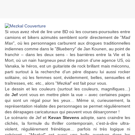
Si vous avez rêvé de lire une BD où les courses-poursuites entre
camions et bikers azimutés semblent sortir directement de "
Mad
Max
", où les personnages carburent aux drogues traditionnelles
indiennes comme dans le "
Blueberry
" de
Jan Kounen
, au point de
franchir – dans les deux sens - les barrières entre la Vie et la
Mort, où un nain hargneux peut être patron d’une agence US, où
Vanaka, le héros, est un guitariste de rock brillant mais méconnu,
parti surtout à la recherche d’un père disparu lui aussi rocker
solitaire, où les femmes sont, évidemment, belles, sensuelles et
traîtresses, etc. etc., alors "
Mezkal
" est fait pour vous.
Le dessin et les couleurs (surtout les couleurs, magnifiques…)
de
Jef
vont vous en mettre plein la vue – avec certaines pages
qui sont un régal pour les yeux… Même si, curieusement, la
représentation réaliste des personnages se permet régulièrement
des dérapages caricaturaux qui peuvent vous désarçonner !
Le scénario de
Jef
et
Kevan Stevens
adopte, sans craindre les
clichés, la formule du thriller contemporain, c’est-à-dire ultra-
violent, régulièrement frénétique… parfois ni très logique ni
cohérent : "
Mezkal
" est aussi une belle aventure dans les