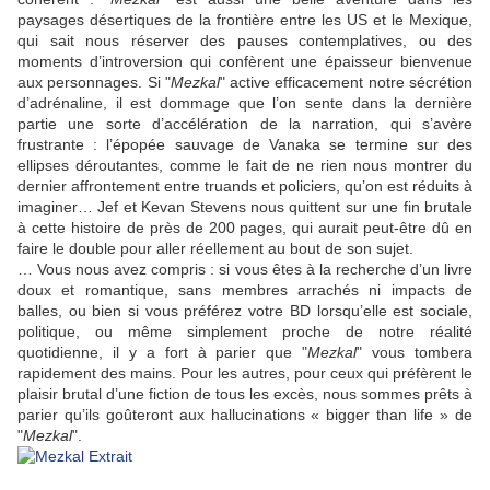
paysages désertiques de la frontière entre les US et le Mexique,
qui sait nous réserver des pauses contemplatives, ou des
moments d’introversion qui confèrent une épaisseur bienvenue
aux personnages. Si "
Mezkal
" active efficacement notre sécrétion
d’adrénaline, il est dommage que l’on sente dans la dernière
partie une sorte d’accélération de la narration, qui s’avère
frustrante : l’épopée sauvage de Vanaka se termine sur des
ellipses déroutantes, comme le fait de ne rien nous montrer du
dernier affrontement entre truands et policiers, qu’on est réduits à
imaginer…
Jef
et
Kevan Stevens
nous quittent sur une fin brutale
à cette histoire de près de 200 pages, qui aurait peut-être dû en
faire le double pour aller réellement au bout de son sujet.
… Vous nous avez compris : si vous êtes à la recherche d’un livre
doux et romantique, sans membres arrachés ni impacts de
balles, ou bien si vous préférez votre BD lorsqu’elle est sociale,
politique, ou même simplement proche de notre réalité
quotidienne, il y a fort à parier que "
Mezkal
" vous tombera
rapidement des mains. Pour les autres, pour ceux qui préfèrent le
plaisir brutal d’une fiction de tous les excès, nous sommes prêts à
parier qu’ils goûteront aux hallucinations « bigger than life » de
"
Mezkal
".