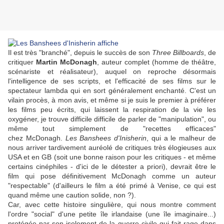
Il est très "branché", depuis le succès de son
Three Billboards
, de
critiquer
Martin McDonagh
, auteur complet (homme de théâtre,
scénariste et réalisateur), auquel on reproche désormais
l'intelligence de ses scripts, et l'efficacité de ses films sur le
spectateur lambda qui en sort généralement enchanté. C'est un
vilain procès, à mon avis, et même si je suis le premier à préférer
les films peu écrits, qui laissent la respiration de la vie les
oxygéner, je trouve difficile difficile de parler de "manipulation", ou
même tout simplement de "recettes efficaces"
chez
McDonagh
.
Les Banshees d'Inisherin
, qui a le malheur de
nous arriver tardivement auréolé de critiques très élogieuses aux
USA et en GB (soit une bonne raison pour les critiques - et même
certains cinéphiles - d'ici de le détester a priori), devrait être le
film qui pose définitivement
McDonagh
comme un auteur
"respectable" (d'ailleurs le film a été primé à Venise, ce qui est
quand même une caution solide, non ?).
Car, avec cette histoire singulière, qui nous montre comment
l'ordre "social" d'une petite île irlandaise (une île imaginaire...)
protégée par son isolement de la guerre civile qui fait rage dans