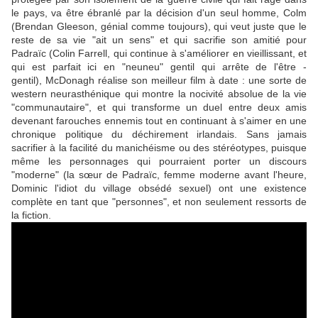
le pays, va être ébranlé par la décision d'un seul homme, Colm
(
Brendan Gleeson
, génial comme toujours), qui veut juste que le
reste de sa vie "ait un sens" et qui sacrifie son amitié pour
Padraïc (
Colin Farrell
, qui continue à s'améliorer en vieillissant, et
qui est parfait ici en "neuneu" gentil qui arrête de l'être -
gentil),
McDonagh
réalise son meilleur film à date : une sorte de
western neurasthénique qui montre la nocivité absolue de la vie
"communautaire", et qui transforme un duel entre deux amis
devenant farouches ennemis tout en continuant à s'aimer en une
chronique politique du déchirement irlandais. Sans jamais
sacrifier à la facilité du manichéisme ou des stéréotypes, puisque
même les personnages qui pourraient porter un discours
"moderne" (la sœur de Padraïc, femme moderne avant l'heure,
Dominic l'idiot du village obsédé sexuel) ont une existence
complète en tant que "personnes", et non seulement ressorts de
la fiction.