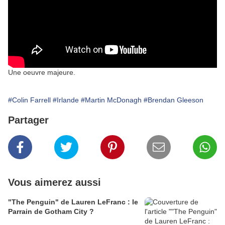
Une oeuvre majeure.
#Colin Farrell
#Irlande
#Martin McDonagh
#Brendan Gleeson
Partager
Vous aimerez aussi
"The Penguin" de Lauren LeFranc : le
Parrain de Gotham City ?