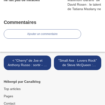
ne fait pas de miracles
Commentaires
Ajouter un commentaire
< "Cherry" de Joe et
"Small Axe : Lovers Rock"
Anthony Russo : sortir - ou
de Steve McQueen :
pas - du film de super-
communier et aimer en
héros ?
musique >
Hébergé par Canalblog
Top articles
Pages
Contact