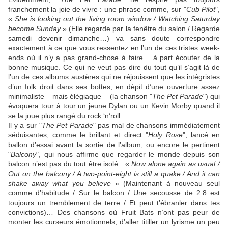
franchement la joie de vivre : une phrase comme, sur "
Cub Pilot
",
«
She is looking out the living room window / Watching Saturday
become Sunday
» (Elle regarde par la fenêtre du salon / Regarde
samedi devenir dimanche…) va sans doute correspondre
exactement à ce que vous ressentez en l’un de ces tristes week-
ends où il n’y a pas grand-chose à faire… à part écouter de la
bonne musique. Ce qui ne veut pas dire du tout qu’il s’agit là de
l’un de ces albums austères qui ne réjouissent que les intégristes
d’un folk droit dans ses bottes, en dépit d’une ouverture assez
minimaliste – mais élégiaque – (la chanson "
The Pet Parade
") qui
évoquera tour à tour un jeune
Dylan
ou un
Kevin Morby
quand il
se la joue plus rangé du rock ‘n’roll.
Il y a sur "
The Pet Parade
" pas mal de chansons immédiatement
séduisantes, comme le brillant et direct "
Holy Rose
", lancé en
ballon d’essai avant la sortie de l’album, ou encore le pertinent
"
Balcony
", qui nous affirme que regarder le monde depuis son
balcon n’est pas du tout être isolé : «
Now alone again as usual /
Out on the balcony / A two-point-eight is still a quake / And it can
shake away what you believe
» (Maintenant à nouveau seul
comme d’habitude / Sur le balcon / Une secousse de 2.8 est
toujours un tremblement de terre / Et peut t’ébranler dans tes
convictions)… Des chansons où
Fruit Bats
n’ont pas peur de
monter les curseurs émotionnels, d’aller titiller un lyrisme un peu