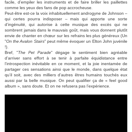
facile, d’empiler les instruments et de faire briller les paillettes
comme les yeux des fans de pop accrocheuse.
Peut-être est-ce la voix inhabituellement androgyne de
Johnson
–
qui certes pourra indisposer – mais qui apporte une sorte
d’ingénuité, qui autorise à cette musique des excès qui ne
sombrent jamais dans le mauvais goût, mais vous donnent plutôt
envie de chanter en chœur sur les refrains les plus généreux (Un
"
On the Avalon Stairs
" peut même évoquer un
Elton John
juvénile
!).
Bref, "
The Pet Parade
" dégage le sentiment bien agréable
d’arriver sans effort à se tenir à parfaite équidistance entre
l’introspection inévitable en ce moment, et la joie inentamée de
partager ces sensations ainsi que le monde, dans quelque état
qu’il soit, avec des milliers d’autres êtres humains touchés eux
aussi par la belle musique. On peut qualifier ça de « feel good
album », sans doute. Et on ne refusera pas l’expérience.