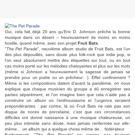
Oui, cela fait déjà 20 ans qu’
Eric D. Johnson
prêche la bonne
musique dans un désert – heureusement de moins en moins
hostile, quand même, avec son projet
Fruit Bats
.
"
The Pet Parade
", neuvième album studio de
Fruit Bats
, est l’un
des plus dépouillés, sans doute plus folk-rock que indie pop, si
l’on veut absolument mettre des étiquettes sur tout, ou en tout
cas moins porté sur les mélodies chatoyantes et plus sur les mots
(même si Johnson a heureusement la sagesse de jamais se
prendre pour un poète ou un prêcheur…). Effet confinement ?
Même si les compositions datent d’avant la pandémie, on nous
explique que chaque musicien du groupe a dû enregistrer ses
parties séparément, et l’on imagine bien que cela n’aide pas à
construire un album où l’enthousiasme et l’urgence seraient
prépondérantes : par contre, là où
Fruit Bats
ne rate pas son
disque de noces de porcelaine, c’est que ces circonstances
difficiles ont donné naissance à une musique chaleureuse, un
peu plus intimiste sans doute, mais jamais renfermée sur elle-
même… un album qui a quelque chose même de… fédérateur.
Evidemment, "
The Pet Parade
" ne respire pas toujours