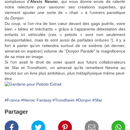
somptueux d’
Alexis Nesm
e
, qui nous donne envie de ralentir
notre relecture pour savourer ses créations superbes, qui
viennent ajouter une sorte de « chair » à l’univers parodique
du
Donjon
.
Du coup, si l’on rira de bon cœur devant des gags puérils, voire
bien « bêtes et méchants » grâce à l’apparente détestation des
enfants ici véhiculée (ces « petiots » sont non seulement
insupportables, mais ils sont aussi de parfaites ordures !), il y a
fort à parier qu’on retiendra surtout de ce sixième (et dernier,
aimerait-on espérer) volume de "
Donjon Parade
" la magnificence
de sa mise en image.
Si l’on avait le droit de voter quant aux futurs collaborateurs
de
Sfar
et
Trondheim
, on aimerait qu’ils remettent
Nesme
au
boulot sur un livre plus ambitieux, plus métaphysique même peut-
être.
#France
#Heroic Fantasy
#Trondheim
#Donjon
#Sfar
Partager