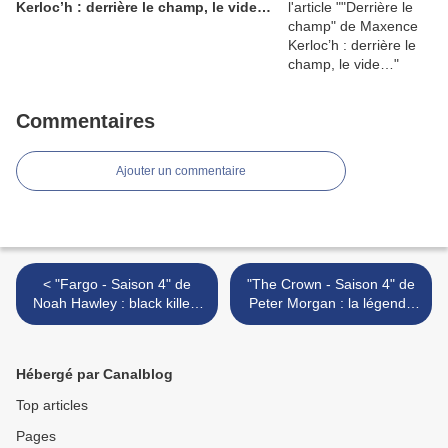
Kerloc’h : derrière le champ, le vide…
Commentaires
Ajouter un commentaire
< "Fargo - Saison 4" de
"The Crown - Saison 4" de
Noah Hawley : black killers
Peter Morgan : la légende
matter !
de Lady Di et les années
Thatcher... >
Hébergé par Canalblog
Top articles
Pages