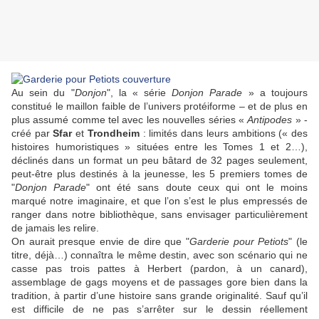
Au sein du "
Donjon
", la « série
Donjon Parade
» a toujours
constitué le maillon faible de l’univers protéiforme – et de plus en
plus assumé comme tel avec les nouvelles séries «
Antipodes
» -
créé par
Sfar
et
Trondheim
: limités dans leurs ambitions (« des
histoires humoristiques » situées entre les Tomes 1 et 2…),
déclinés dans un format un peu bâtard de 32 pages seulement,
peut-être plus destinés à la jeunesse, les 5 premiers tomes de
"
Donjon Parade
" ont été sans doute ceux qui ont le moins
marqué notre imaginaire, et que l’on s’est le plus empressés de
ranger dans notre bibliothèque, sans envisager particulièrement
de jamais les relire.
On aurait presque envie de dire que "
Garderie pour Petiots
" (le
titre, déjà…) connaîtra le même destin, avec son scénario qui ne
casse pas trois pattes à Herbert (pardon, à un canard),
assemblage de gags moyens et de passages gore bien dans la
tradition, à partir d’une histoire sans grande originalité. Sauf qu’il
est difficile de ne pas s’arrêter sur le dessin réellement