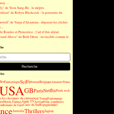
gway…
ly" de Yeon Sang-Ho : le mépris
nfuser" de Robyn Hitchcock : la poursuite du
r
ewell" de Vanja d'Alcantara : dépasser les clichés
...
de Risuleo et Pronostico : l’art d’être aliéné
ound Above" de Beth Orton : invincible comme le
che
ies
SciFi
Fantastique
ller
Belgique
Horreur
Amazon Prime
USA
GB
Paris
Netflix
Punk rock
 les classiques du cinéma
Espionnage
Neil Young
es
Apple TV
Action
Heroic Fantasy
Polar scandinave
on
Corée du Sud
Espagne
Romans de Gare
HBO
ance
Thrillers
Japon
Australie