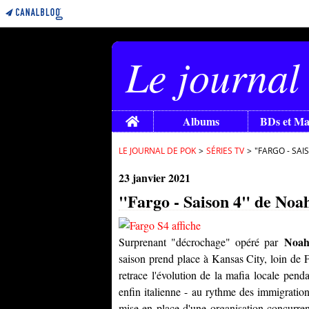
Le journal
Home
Albums
BDs et M
LE JOURNAL DE POK
>
SÉRIES TV
>
"FARGO - SAI
23 janvier 2021
"Fargo - Saison 4" de Noah
Noah
Surprenant "décrochage" opéré par
saison prend place à Kansas City, loin de 
retrace l'évolution de la mafia locale penda
enfin italienne - au rythme des immigration
mise en place d'une organisation concurren