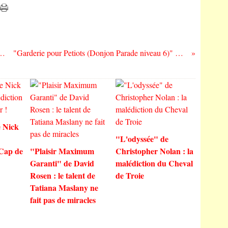
erg" de Fabien Demangeot : redéfinit notre rapport au monde...
"Garderie pour Petiots (Donjon Parade niveau 6)" de Sfar / Trondheim / Nesme : Gags bêtes et méchants + splendeur graphique...
 Nick
"L'odyssée" de
 Cap de
"Plaisir Maximum
Christopher Nolan : la
Garanti" de David
malédiction du Cheval
Rosen : le talent de
de Troie
Tatiana Maslany ne
fait pas de miracles