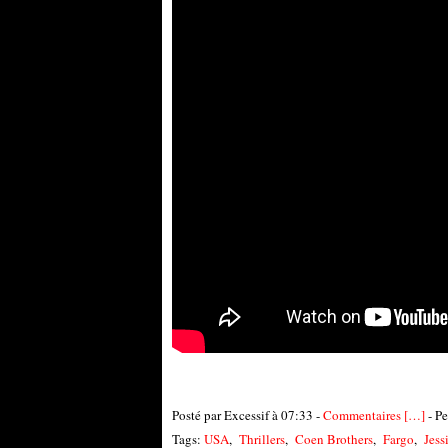
Posté par Excessif à 07:33 -
Commentaires [
…
]
- Pe
Tags:
USA
,
Thrillers
,
Coen Brothers
,
Fargo
,
Jess