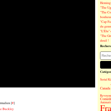
Hemin
"The Ug
"The Co
bonheu
"Cap Far
du genre
"L’Élu" 
"The Gr
deuil !
Recher
Catégor
Serial Ki
Canada
Revoyons
Comédi
Animati
rmalien [
#
]
Fr
ie Buckley