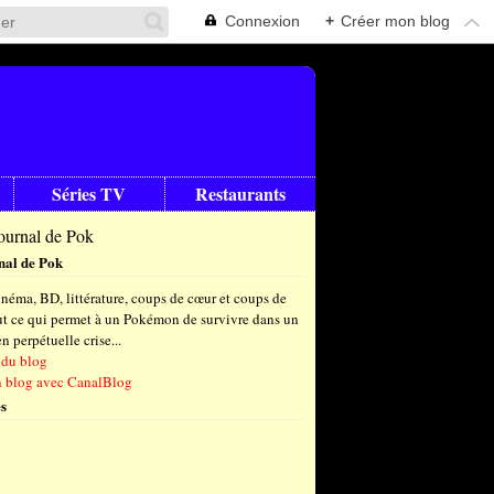
Connexion
+
Créer mon blog
Séries TV
Restaurants
nal de Pok
néma, BD, littérature, coups de cœur et coups de
out ce qui permet à un Pokémon de survivre dans un
 perpétuelle crise...
 du blog
n blog avec CanalBlog
s
t
(6)
let
embre
(24)
(23)