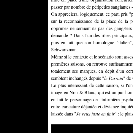
passer par nombre de péripéties sanglantes - 
On appréciera, logiquement, ce parti pris "
sur la reconnaissance de la place de la p
opprimés ne seraient-ils pas des gangsters 
demande ? Dans l'un des rôles principau
plus en fait que son homologue "italien"
Schwartzman
.
Même si le contexte et le scénario sont assez
premières saisons, on retrouve suffisammen
totalement ses marques, en dépit d'un cer
semblent inchangés depuis "
le Parrain
" de
Le plus intéressant de cette saison, si l'
image en Noir & Blanc, qui est un pur ho
en fait le personnage de l'infirmière psy
entre caricature déjantée et déviance inquiét
laissée dans "
Je veux juste en finir
" : le pla