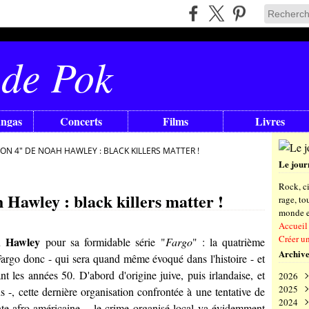
 de Pok
angas
Concerts
Films
Livres
SON 4" DE NOAH HAWLEY : BLACK KILLERS MATTER !
Le jour
Rock, ci
 Hawley : black killers matter !
rage, t
monde en
Accueil
Créer u
 Hawley
pour sa formidable série "
Fargo
" : la quatrième
Archive
Fargo donc - qui sera quand même évoqué dans l'histoire - et
nt les années 50. D'abord d'origine juive, puis irlandaise, et
2026
2025
Aoû
s -, cette dernière organisation confrontée à une tentative de
2024
Juil
Déc
te afro-américaine -, le crime organisé local va évidemment