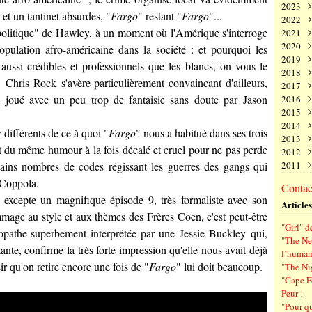
2023
Juin
Nov
Déc
et un tantinet absurdes, "
Fargo
" restant "
Fargo
"...
2022
Mai
Oct
Nov
Déc
politique" de
Hawley
, à un moment où l'Amérique s'interroge
2021
Avri
Sep
Oct
Nov
Déc
2020
Mar
Aoû
Sep
Oct
Nov
Déc
opulation afro-américaine dans la société : et pourquoi les
2019
Févr
Juil
Aoû
Sep
Oct
Nov
Déc
aussi crédibles et professionnels que les blancs, on vous le
2018
Janv
Juin
Juil
Aoû
Sep
Oct
Nov
Déc
x,
Chris Rock
s'avère particulièrement convaincant d'ailleurs,
2017
Mai
Juin
Juil
Aoû
Sep
Oct
Nov
Déc
, joué avec un peu trop de fantaisie sans doute par
Jason
2016
Avri
Mai
Juin
Juil
Aoû
Sep
Oct
Nov
Déc
2015
Mar
Avri
Mai
Juin
Juil
Aoû
Sep
Oct
Nov
Déc
2014
Févr
Mar
Avri
Mai
Juin
Juil
Aoû
Sep
Oct
Nov
Déc
 différents de ce à quoi "
Fargo
" nous a habitué dans ses trois
2013
Janv
Févr
Mar
Avri
Mai
Juin
Juil
Aoû
Sep
Oct
Nov
Déc
t du même humour à la fois décalé et cruel pour ne pas perde
2012
Janv
Févr
Mar
Avri
Mai
Juin
Juil
Aoû
Sep
Oct
Nov
Déc
tains nombres de codes régissant les guerres des gangs qui
2011
Janv
Févr
Mar
Avri
Mai
Juin
Juil
Aoû
Sep
Oct
Nov
Déc
Janv
Févr
Mar
Avri
Mai
Juin
Juil
Aoû
Sep
Oct
Nov
Déc
Coppola
.
Contact
Janv
Févr
Mar
Avri
Mai
Juin
Juil
Aoû
Sep
Oct
Nov
on excepte un magnifique épisode 9, très formaliste avec son
Articles
Janv
Févr
Mar
Avri
Mai
Juin
Juil
Aoû
Sep
mmage au style et aux thèmes des
Frères Coen
, c'est peut-être
Janv
Févr
Mar
Avri
Mai
Juin
Juil
Aoû
"Girl" d
Janv
Févr
Mar
Avri
Mai
Juin
Juil
chopathe superbement interprétée par une
Jessie Buckley
qui,
"The Ne
Janv
Févr
Mar
Avri
Mai
Juin
ante, confirme la très forte impression qu'elle nous avait déjà
l’human
Janv
Févr
Mar
Avri
Mai
isir qu'on retire encore une fois de "
Fargo
" lui doit beaucoup.
"The Ni
Janv
Févr
Mar
Avri
"Cape F
Janv
Févr
Mar
Peur !
Janv
Févr
"Pour q
Janv