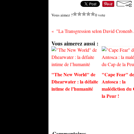
Vous aimez ?
0 vote
"La Transgression selon David Cronenb
Vous aimerez aussi :
"The New World" de
"Cape Fear" de
Dhearwater : la défaite
Antosca : la
intime de l’humanité
malédiction du
la Peur !
Commentaires