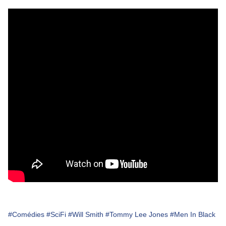
#Comédies
#SciFi
#Will Smith
#Tommy Lee Jones
#Men In Black