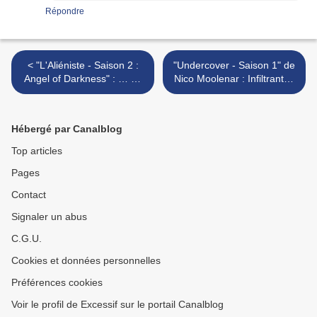
Répondre
< "L'Aliéniste - Saison 2 :
"Undercover - Saison 1" de
Angel of Darkness" : … ou
Nico Moolenar : Infiltranten
comment rectifier le tir
>
après une première saison
décevante
Hébergé par Canalblog
Top articles
Pages
Contact
Signaler un abus
C.G.U.
Cookies et données personnelles
Préférences cookies
Voir le profil de Excessif sur le portail Canalblog