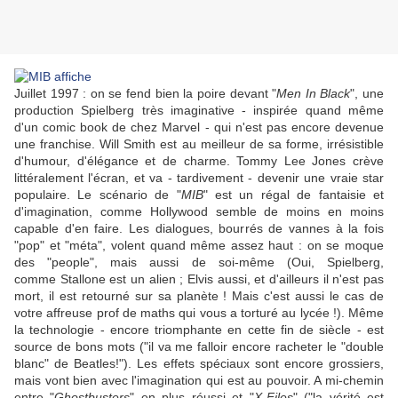
Juillet 1997 : on se fend bien la poire devant "
Men In Black
", une
production
Spielberg
très imaginative - inspirée quand même
d'un comic book de chez Marvel - qui n'est pas encore devenue
une franchise.
Will Smith
est au meilleur de sa forme, irrésistible
d'humour, d'élégance et de charme.
Tommy Lee Jones
crève
littéralement l'écran, et va - tardivement - devenir une vraie star
populaire. Le scénario de "
MIB
" est un régal de fantaisie et
d'imagination, comme Hollywood semble de moins en moins
capable d'en faire. Les dialogues, bourrés de vannes à la fois
"pop" et "méta", volent quand même assez haut : on se moque
des "people", mais aussi de soi-même (Oui,
Spielberg
,
comme
Stallone
est un alien ;
Elvis
aussi, et d'ailleurs il n'est pas
mort, il est retourné sur sa planète ! Mais c'est aussi le cas de
votre affreuse prof de maths qui vous a torturé au lycée !). Même
la technologie - encore triomphante en cette fin de siècle - est
source de bons mots ("il va me falloir encore racheter le "double
blanc" de
Beatles
!"). Les effets spéciaux sont encore grossiers,
mais vont bien avec l'imagination qui est au pouvoir. A mi-chemin
entre "
Ghostbusters
" en plus réussi et "
X-Files
" ("la vérité est