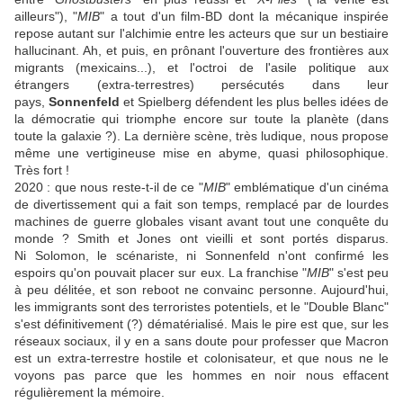
ailleurs"), "
MIB
" a tout d'un film-BD dont la mécanique inspirée
repose autant sur l'alchimie entre les acteurs que sur un bestiaire
hallucinant. Ah, et puis, en prônant l'ouverture des frontières aux
migrants (mexicains...), et l'octroi de l'asile politique aux
étrangers (extra-terrestres) persécutés dans leur
pays,
Sonnenfeld
et
Spielberg
défendent les plus belles idées de
la démocratie qui triomphe encore sur toute la planète (dans
toute la galaxie ?). La dernière scène, très ludique, nous propose
même une vertigineuse mise en abyme, quasi philosophique.
Très fort !
2020 : que nous reste-t-il de ce "
MIB
" emblématique d'un cinéma
de divertissement qui a fait son temps, remplacé par de lourdes
machines de guerre globales visant avant tout une conquête du
monde ?
Smith
et
Jones
ont vieilli et sont portés disparus.
Ni
Solomon
, le scénariste, ni
Sonnenfeld
n'ont confirmé les
espoirs qu'on pouvait placer sur eux. La franchise "
MIB
" s'est peu
à peu délitée, et son reboot ne convainc personne. Aujourd'hui,
les immigrants sont des terroristes potentiels, et le "Double Blanc"
s'est définitivement (?) dématérialisé. Mais le pire est que, sur les
réseaux sociaux, il y en a sans doute pour professer que Macron
est un extra-terrestre hostile et colonisateur, et que nous ne le
voyons pas parce que les hommes en noir nous effacent
régulièrement la mémoire.