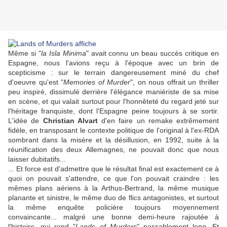
Même si "
la Isla Minima
" avait connu un beau succès critique en
Espagne, nous l'avions reçu à l'époque avec un brin de
scepticisme : sur le terrain dangereusement miné du chef
d'oeuvre qu'est "
Memories of Murder
", on nous offrait un thriller
peu inspiré, dissimulé derrière l'élégance maniériste de sa mise
en scène, et qui valait surtout pour l'honnêteté du regard jeté sur
l'héritage franquiste, dont l'Espagne peine toujours à se sortir.
L'idée de
Christian Alvart
d'en faire un remake extrêmement
fidèle, en transposant le contexte politique de l'original à l'ex-RDA
sombrant dans la misère et la désillusion, en 1992, suite à la
réunification des deux Allemagnes, ne pouvait donc que nous
laisser dubitatifs...
... Et force est d'admettre que le résultat final est exactement ce à
quoi on pouvait s'attendre, ce que l'on pouvait craindre : les
mêmes plans aériens à la
Arthus-Bertrand
, la même musique
planante et sinistre, le même duo de flics antagonistes, et surtout
la même enquête policière toujours moyennement
convaincante... malgré une bonne demi-heure rajoutée à
l'histoire, qui rend "
Lands of Murders
" passablement long. Et