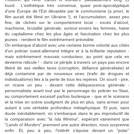
lourd... L'esthétique très convenue, quasi post-apocalyptique
d'une Europe de l'Est dévastée par le communisme (a priori, le
film aurait été filmé en Ukraine !), et l'accumulation, assez peu
fine, de clichés sur le comportement local - excès d'alcool,
machisme, brutalité générale, surtout envers les femmes, haine
du capitalisme chez les plus âgés et fascination chez les plus
jeunes - rendent le film extrêmement prévisible.
On embarque d'abord avec une certaine bonne volonté aux côtés
d'un policier ouest-allemand intègre et à la brillante réputation -
mais extrêmement mauvais conducteur, au point que cela en
devienne ridicule ! - dans ce périple à travers un pays pas encore
libéré de ses vieilles tares (corruption, défiance généralisée) et
déjà contaminé par de nouveaux vices (trafic de drogues et
individualisme) liés à la perte de tous les repères. On sourit - pire,
on ricane un peu - devant cette déliquescence générale -
personnalisée avant tout par le personnage du policier ex-Stasi,
au comportement excessif parfois burlesque - que et le scénario
et la mise en scène soulignent de plus en plus, sans arriver pour
autant à une véritable profondeur métaphysique. Et puis, sans
doute inévitablement, on s'embarque dans le jeu improductif de
la comparaison avec "
la Isla Minima
", espérant vainement que
"
Lands of Murders
" prennent une autre direction, nous surprenne
enfin. Et, peu à peu, l'intérêt s'épuise devant un "polar"