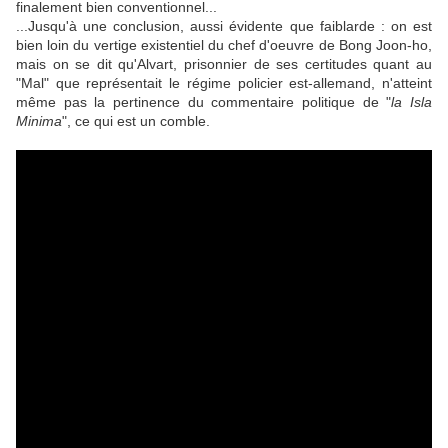
finalement bien conventionnel...
...Jusqu'à une conclusion, aussi évidente que faiblarde : on est
bien loin du vertige existentiel du chef d'oeuvre de
Bong Joon-ho
,
mais on se dit qu'
Alvart
, prisonnier de ses certitudes quant au
"Mal" que représentait le régime policier est-allemand, n'atteint
même pas la pertinence du commentaire politique de "
la Isla
Minima
", ce qui est un comble.