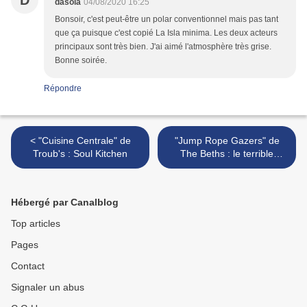
D
dasola
04/08/2020 16:25
Bonsoir, c'est peut-être un polar conventionnel mais pas tant
que ça puisque c'est copié La Isla minima. Les deux acteurs
principaux sont très bien. J'ai aimé l'atmosphère très grise.
Bonne soirée.
Répondre
< "Cuisine Centrale" de
"Jump Rope Gazers" de
Troub's : Soul Kitchen
The Beths : le terrible
syndrome du second
album... >
Hébergé par Canalblog
Top articles
Pages
Contact
Signaler un abus