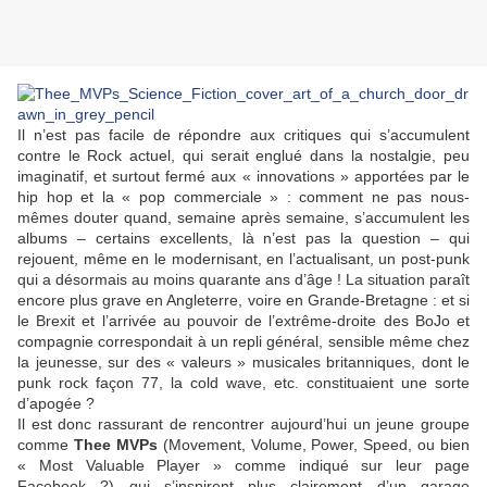
Il n’est pas facile de répondre aux critiques qui s’accumulent
contre le Rock actuel, qui serait englué dans la nostalgie, peu
imaginatif, et surtout fermé aux « innovations » apportées par le
hip hop et la « pop commerciale » : comment ne pas nous-
mêmes douter quand, semaine après semaine, s’accumulent les
albums – certains excellents, là n’est pas la question – qui
rejouent, même en le modernisant, en l’actualisant, un post-punk
qui a désormais au moins quarante ans d’âge ! La situation paraît
encore plus grave en Angleterre, voire en Grande-Bretagne : et si
le Brexit et l’arrivée au pouvoir de l’extrême-droite des BoJo et
compagnie correspondait à un repli général, sensible même chez
la jeunesse, sur des « valeurs » musicales britanniques, dont le
punk rock façon 77, la cold wave, etc. constituaient une sorte
d’apogée ?
Il est donc rassurant de rencontrer aujourd’hui un jeune groupe
comme
Thee MVPs
(Movement, Volume, Power, Speed, ou bien
« Most Valuable Player » comme indiqué sur leur page
Facebook ?) qui s’inspirent plus clairement d’un garage