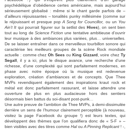
psychédélique d’obédience certes américaine, mais aujourd’hui
sérieusement globalisé : même si le chant garde parfois de –
d’ailleurs réjouissantes – tonalités punky millésimée (comme sur
le réjouissant et presque pop
A Song for Councillor,
ou un
You
Ain’t It
qui pourrait figurer sur la setlist des
Hives
), on sent bien
tout au long de
Science Fiction
une tentative ambitieuse d’ouvrir
leur musique à des ambiances plus variées, plus… universelles.
De se laisser entraîner dans ce merveilleux tourbillon sonore qui
caractérise les meilleurs groupes de la scène Rock mondiale
actuelle : comme chez
Oh Sees
ou
King Gizzard
, voire chez
Ty
Segall
, il y a ici, plus le disque avance, une recherche d’une
richesse, d’une complexité qui sont parfaitement modernes, en
phase avec notre époque où la musique est redevenue
exploration, création d’ambiances et de concepts. Que Thee
MVPs revendiquent également des inspirations kraut rock et
métal est donc parfaitement rassurant, et laisse attendre une
ouverture de plus en plus audacieuse hors des sentiers
désormais bien battus du soi-disant post-punk…
Une autre preuve de l’ambition de Thee MVPs, à demi-dissimulée
derrière un sens de l’humour clairement perceptible (à nouveau,
visitez la page Facebook du groupe !) est leurs textes, qui
développent des thèmes que l’on qualifiera donc de « S-F » –
bien visibles avec des titres comme
Hal
ou
A Pinning Replicant
! -,