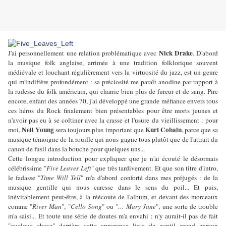
Nick Drake
J'ai personnellement une relation problématique avec
. D'abord
la musique folk anglaise, arrimée à une tradition folklorique souvent
médiévale et louchant régulièrement vers la virtuosité du jazz, est un genre
qui m'indiffère profondément : sa préciosité me paraît anodine par rapport à
la rudesse du folk américain, qui charrie bien plus de fureur et de sang. Pire
encore, enfant des années 70, j'ai développé une grande méfiance envers tous
ces héros du Rock finalement bien présentables pour être morts jeunes et
n'avoir pas eu à se coltiner avec la crasse et l'usure du vieillissement : pour
Neil Young
Kurt Cobain
moi,
sera toujours plus important que
, parce que sa
musique témoigne de la rouille qui nous gagne tous plutôt que de l'attrait du
canon de fusil dans la bouche pour quelques uns...
Cette longue introduction pour expliquer que je n'ai écouté le désormais
célébrissime "
Five Leaves Left
" que très tardivement. Et que son titre d'intro,
le fadasse "
Time Will Tell
" m'a d'abord conforté dans mes préjugés : de la
musique gentille qui nous caresse dans le sens du poil... Et puis,
inévitablement peut-être, à la réécoute de l'album, et devant des morceaux
comme "
River Man
", "
Cello Song
" ou "
… Mary Jane
", une sorte de trouble
m'a saisi... Et toute une série de doutes m'a envahi : n'y aurait-il pas de fait
"quelque chose" derrière cette apparence lisse de gentil grand garçon