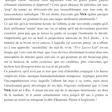
tellement talentueux et dépressif ? Cette quasi absence de mélodies (au sens
"pop" du terme) ne dériverait-elle pas insensiblement vers une sorte de
Nick
transcendance mélodique ? Et ces drôles d'accords que
égrène presque
paisiblement, ne génèrent-ils pas une magie réellement inhabituelle ?
Ce qui fait qu'à la troisième écoute de l'album, je me suis rendu compte qu'il
était réellement "rentré" dans ma vie, et même qu'il me deviendrait peut-être
essentiel, pour peu que je baisse la garde, et accepte l'inattendu, le décalé,
l'improbable qui est au fond la proposition musicale de
Nick Drake
: à la
manière de la bossa nova carioca, à laquelle j'ai souvent pensé, on a affaire
ici à une approche "ensoleillée" du mal de vivre. "
Five Leaves Left
" est un
disque qui vous veut du bien, que vous devriez absolument écouter dans une
atmosphère de détente quasi estivale, et qui pourtant en dit beaucoup plus
sur la tristesse de notre existence que ses confrères, plus convenus, qui
nichent leur désespoir dans un cocon de grisaille.
Ce paradoxe, qu'il n'est pas si aisé que cela d'identifier, conjugué à la fausse
simplicité d'une musique fondamentalement trompeuse, explique peut-être
l'incompréhension avec laquelle l'album fut reçu à sa sortie, mais aussi
l'attachement quasi névrotique de ses fans. Gageons seulement que si l'ami
Nick
était né à Rio, il aurait été une star de la musique brésilienne, un dieu
de la saudade, et il aurait certainement vécu jusqu'à 80 ans à gratter sa
guitare au soleil en reluquant la fille d'Ipanema. Putain d'Angleterre !