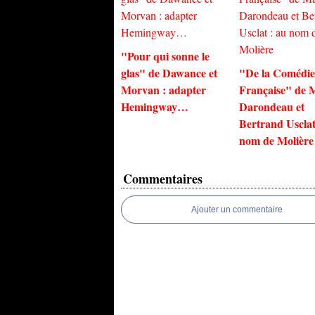
"Pour qui sonne le
glas" de Dawance et
"De la Comédie
Morvan : adapter
Française" de 
Hemingway…
Darondeau et
Bertrand Usclat
nom de Molière
Commentaires
Ajouter un commentaire