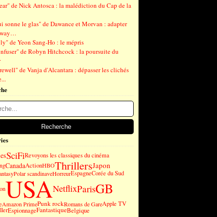
ear" de Nick Antosca : la malédiction du Cap de la
ui sonne le glas" de Dawance et Morvan : adapter
gway…
ly" de Yeon Sang-Ho : le mépris
nfuser" de Robyn Hitchcock : la poursuite du
r
ewell" de Vanja d'Alcantara : dépasser les clichés
...
che
ies
SciFi
es
Revoyons les classiques du cinéma
Thrillers
Japon
Canada
Action
ng
HBO
Espagne
Corée du Sud
antasy
Polar scandinave
Horreur
USA
GB
Paris
Netflix
on
Punk rock
e
Apple TV
Amazon Prime
Romans de Gare
Fantastique
ller
Espionnage
Belgique