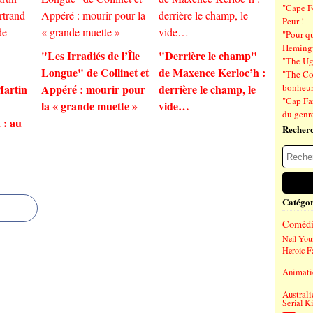
"Cape F
Peur !
"Pour q
Hemin
"Les Irradiés de l’Île
"Derrière le champ"
"The Ug
Longue" de Collinet et
de Maxence Kerloc’h :
"The Co
Martin
Appéré : mourir pour
derrière le champ, le
bonheu
"Cap Far
la « grande muette »
vide…
du genre
 : au
Recher
Catégor
Comédi
Neil You
Heroic F
Animati
Australi
Serial Ki