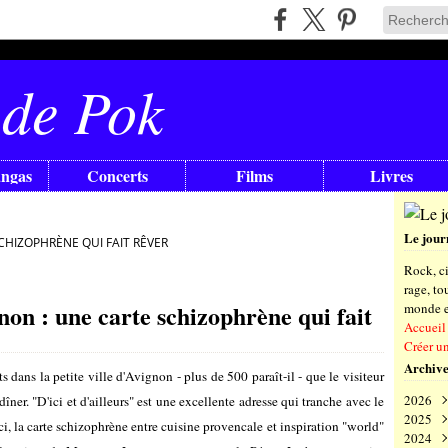
 de Pok
angas
Concerts
Films
Livres
Le jour
SCHIZOPHRÈNE QUI FAIT RÊVER
Rock, ci
rage, t
gnon : une carte schizophrène qui fait
monde en
Accueil
Créer u
Archive
ts dans la petite ville d'Avignon - plus de 500 paraît-il - que le visiteur
2026
îner. "D'ici et d'ailleurs" est une excellente adresse qui tranche avec le
2025
Aoû
ici, la carte schizophrène entre cuisine provencale et inspiration "world"
2024
Juil
Déc