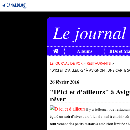
Le journal
Home
Albums
BDs et M
LE JOURNAL DE POK
>
RESTAURANTS
>
"D'ICI ET D'AILLEURS" À AVIGNON : UNE CARTE 
26 février 2016
"D'ici et d'ailleurs" à Avi
rêver
Il y a tellement de restauran
égaré un soir d'hiver aura bien du mal à choisir où d
tout venant des petits restaus à ambition limitée : 