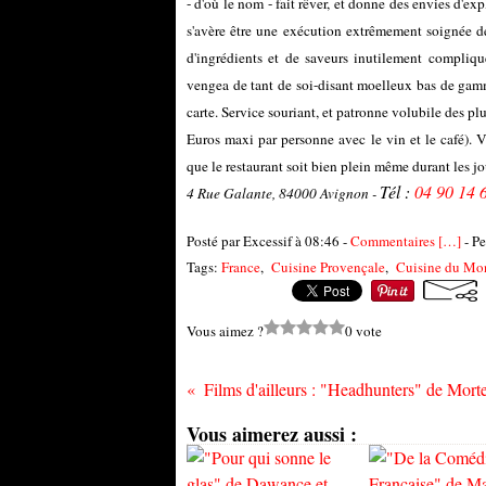
- d'où le nom - fait rêver, et donne des envies d'e
s'avère être une exécution extrêmement soignée de
d'ingrédients et de saveurs inutilement compliq
vengea de tant de soi-disant moelleux bas de gam
carte. Service souriant, et patronne volubile des p
Euros maxi par personne avec le vin et le café). 
que le restaurant soit bien plein même durant les j
Tél :
04 90 14 
4 Rue Galante, 84000 Avignon -
Posté par Excessif à 08:46 -
Commentaires [
…
]
- Pe
Tags:
France
,
Cuisine Provençale
,
Cuisine du Mo
Vous aimez ?
0 vote
Vous aimerez aussi :